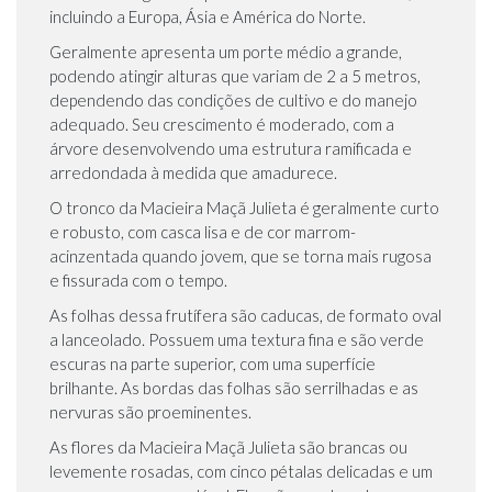
incluindo a Europa, Ásia e América do Norte.
Geralmente apresenta um porte médio a grande,
podendo atingir alturas que variam de 2 a 5 metros,
dependendo das condições de cultivo e do manejo
adequado. Seu crescimento é moderado, com a
árvore desenvolvendo uma estrutura ramificada e
arredondada à medida que amadurece.
O tronco da Macieira Maçã Julieta é geralmente curto
e robusto, com casca lisa e de cor marrom-
acinzentada quando jovem, que se torna mais rugosa
e fissurada com o tempo.
As folhas dessa frutífera são caducas, de formato oval
a lanceolado. Possuem uma textura fina e são verde
escuras na parte superior, com uma superfície
brilhante. As bordas das folhas são serrilhadas e as
nervuras são proeminentes.
As flores da Macieira Maçã Julieta são brancas ou
levemente rosadas, com cinco pétalas delicadas e um