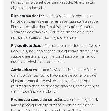
nutricionais e benefícios para a saúde. Abaixo estão
alguns dos principais:
Rica em nutrientes
: as maçãs são uma excelente
fonte de vitaminas e minerais essenciais para a saúde.
Elas contêm vitamina C, potássio, vitamina K e várias
vitaminas do complexo B, além de traços de outros
nutrientes como cálcio, magnésio e ferro.
Fibras dietéticas
: são frutas ricas em fibras solúveis e
insolúveis, incluindo pectina, que ajudam a promover a
saúde digestiva, prevenir a constipação e manter os
níveis de colesterol sob controle.
Antioxidantes
: as maçãs são uma importante fonte
de antioxidantes, como flavonoides e polifenóis, que
ajudam a combater o estresse oxidativo no corpo,
reduzindo o risco de doenças crônicas, como doenças
cardíacas, câncer e diabetes.
Promove a saúde do coração
: o consumo regular de
maçãs pode ajudar a reduzir os níveis de colesterol
LDL (ruim) e aumentar o colesterol HDL (bom),