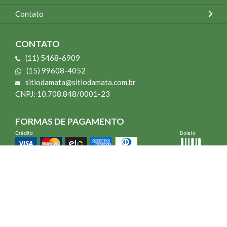
Contato
CONTATO
(11) 5468-6909
(15) 99608-4052
sitiodamata@sitiodamata.com.br
CNPJ: 10.708.848/0001-23
FORMAS DE PAGAMENTO
Crédito
Boleto
*Todo site 60% OFF exceto livros e Mais para o Seu Jardim
*Compra mínima R$ 100,00
Vibra Web