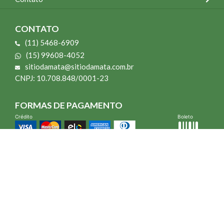
CONTATO
(11) 5468-6909
(15) 99608-4052
sitiodamata@sitiodamata.com.br
CNPJ: 10.708.848/0001-23
FORMAS DE PAGAMENTO
Crédito
Boleto
*Todo site 60% OFF exceto livros e Mais para o Seu Jardim
*Compra mínima R$ 100,00
Vibra Web