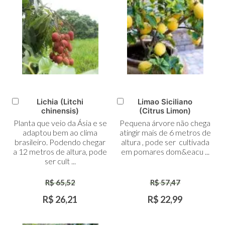
Lichia (Litchi
Limao Siciliano
Adicionar
Adicionar
chinensis)
(Citrus Limon)
ao
ao
Planta que veio da Ásia e se
Pequena árvore não chega
Carrinho
Carrinho
adaptou bem ao clima
atingir mais de 6 metros de
brasileiro. Podendo chegar
altura , pode ser cultivada
a 12 metros de altura, pode
em pomares dom&eacu ...
ser cult ...
R$ 65,52
R$ 57,47
R$ 26,21
R$ 22,99