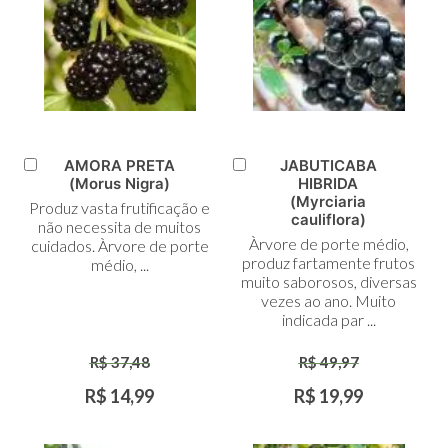
AMORA PRETA
JABUTICABA
Adicionar
Adicionar
(Morus Nigra)
HIBRIDA
ao
ao
(Myrciaria
Produz vasta frutificação e
Carrinho
Carrinho
cauliflora)
não necessita de muitos
Àrvore de porte médio,
cuidados. Àrvore de porte
produz fartamente frutos
médio, ...
muito saborosos, diversas
vezes ao ano. Muito
indicada par ...
R$ 37,48
R$ 49,97
R$ 14,99
R$ 19,99