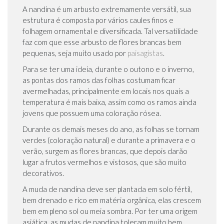
A nandina é um arbusto extremamente versátil, sua
estrutura é composta por vários caules finos e
folhagem ornamental e diversificada. Tal versatilidade
faz com que esse arbusto de flores brancas bem
pequenas, seja muito usado por
paisagistas
.
Para se ter uma ideia, durante o outono e o inverno,
as pontas dos ramos das folhas costumam ficar
avermelhadas, principalmente em locais nos quais a
temperatura é mais baixa, assim como os ramos ainda
jovens que possuem uma coloração rósea.
Durante os demais meses do ano, as folhas se tornam
verdes (coloração natural) e durante a primavera e o
verão, surgem as flores brancas, que depois darão
lugar a frutos vermelhos e vistosos, que são muito
decorativos.
A muda de nandina deve ser plantada em solo fértil,
bem drenado e rico em matéria orgânica, elas crescem
bem em pleno sol ou meia sombra. Por ter uma origem
asiática, as mudas de nandina toleram muito bem