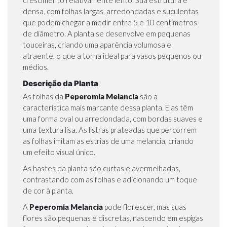
crescimento relativamente lento. Sua estrutura é
densa, com folhas largas, arredondadas e suculentas
que podem chegar a medir entre 5 e 10 centímetros
de diâmetro. A planta se desenvolve em pequenas
touceiras, criando uma aparência volumosa e
atraente, o que a torna ideal para vasos pequenos ou
médios.
Descrição da Planta
As folhas da
Peperomia Melancia
são a
característica mais marcante dessa planta. Elas têm
uma forma oval ou arredondada, com bordas suaves e
uma textura lisa. As listras prateadas que percorrem
as folhas imitam as estrias de uma melancia, criando
um efeito visual único.
As hastes da planta são curtas e avermelhadas,
contrastando com as folhas e adicionando um toque
de cor à planta.
A
Peperomia Melancia
pode florescer, mas suas
flores são pequenas e discretas, nascendo em espigas