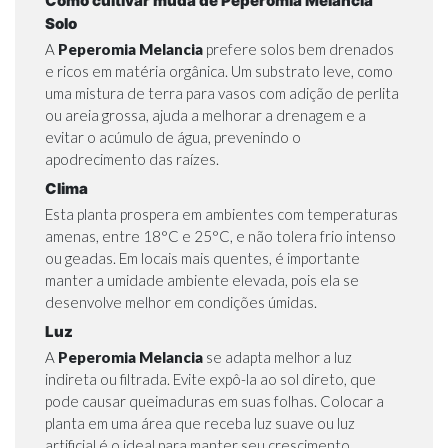
Como cultivar muda de Peperomia Melancia
Solo
A
Peperomia Melancia
prefere solos bem drenados
e ricos em matéria orgânica. Um substrato leve, como
uma mistura de terra para vasos com adição de perlita
ou areia grossa, ajuda a melhorar a drenagem e a
evitar o acúmulo de água, prevenindo o
apodrecimento das raízes.
Clima
Esta planta prospera em ambientes com temperaturas
amenas, entre 18°C e 25°C, e não tolera frio intenso
ou geadas. Em locais mais quentes, é importante
manter a umidade ambiente elevada, pois ela se
desenvolve melhor em condições úmidas.
Luz
A
Peperomia Melancia
se adapta melhor a luz
indireta ou filtrada. Evite expô-la ao sol direto, que
pode causar queimaduras em suas folhas. Colocar a
planta em uma área que receba luz suave ou luz
artificial é o ideal para manter seu crescimento