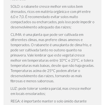
SOLO: o rabanete cresce melhor em solos bem
drenados, ricos em matéria orgânica e com pH entre
6,0 e 7,0. É recomendado evitar solos muito
compactados ou encharcados, pois isso pode impedir o
desenvolvimento adequado das raízes;
CLIMA: é uma planta que pode ser cultivada em
diferentes climas, mas prefere climas amenos e
temperados. O rabanete é uma planta de clima frio, e
pode ser cultivada tanto no outono quanto na
primavera. Vale lembrar que este vegetal cresce
melhor em temperaturas entre 10°C e 25°C, e tolera
temperaturas mais baixas, desde que não haja geadas.
Temperaturas acima de 25°C podem afetar o
desenvolvimento das raízes, tornando-as mais
fibrosas e menos saborosas.
LUZ:
pode tolerar sombra parcial, mas cresce melhor
em locais ensolarados;
REGA: é importante manter o solo úmido durante