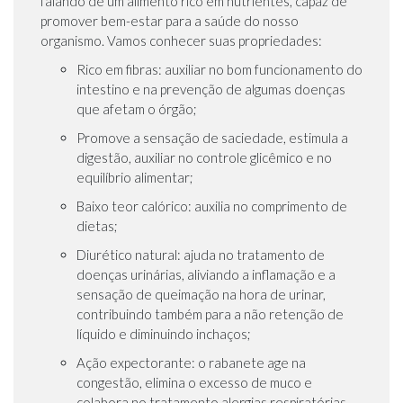
falando de um alimento rico em nutrientes, capaz de
promover bem-estar para a saúde do nosso
organismo. Vamos conhecer suas propriedades:
Rico em fibras: auxiliar no bom funcionamento do
intestino e na prevenção de algumas doenças
que afetam o órgão;
Promove a sensação de saciedade, estimula a
digestão, auxiliar no controle glicêmico e no
equilíbrio alimentar;
Baixo teor calórico: auxilia no comprimento de
dietas;
Diurético natural: ajuda no tratamento de
doenças urinárias, aliviando a inflamação e a
sensação de queimação na hora de urinar,
contribuindo também para a não retenção de
líquido e diminuindo inchaços;
Ação expectorante: o rabanete age na
congestão, elimina o excesso de muco e
colabora no tratamento alergias respiratórias