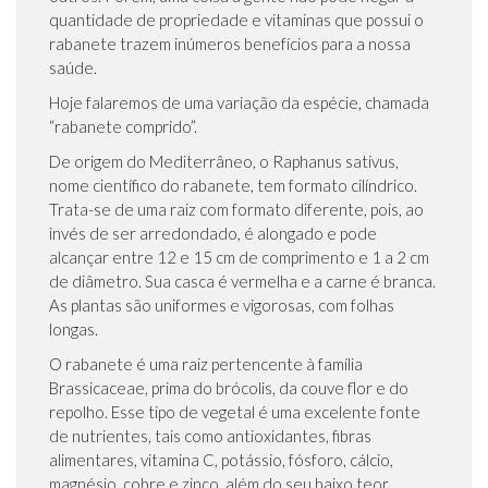
quantidade de propriedade e vitaminas que possui o
rabanete trazem inúmeros benefícios para a nossa
saúde.
Hoje falaremos de uma variação da espécie, chamada
“rabanete comprido”.
De origem do Mediterrâneo, o Raphanus sativus,
nome científico do rabanete, tem formato cilíndrico.
Trata-se de uma raiz com formato diferente, pois, ao
invés de ser arredondado, é alongado e pode
alcançar entre 12 e 15 cm de comprimento e 1 a 2 cm
de diâmetro. Sua casca é vermelha e a carne é branca.
As plantas são uniformes e vigorosas, com folhas
longas.
O rabanete é uma raiz pertencente à família
Brassicaceae, prima do brócolis, da couve flor e do
repolho. Esse tipo de vegetal é uma excelente fonte
de nutrientes, tais como antioxidantes, fibras
alimentares, vitamina C, potássio, fósforo, cálcio,
magnésio, cobre e zinco, além do seu baixo teor