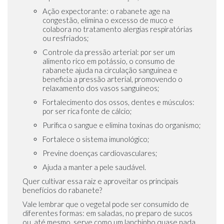
Ação expectorante: o rabanete age na
congestão, elimina o excesso de muco e
colabora no tratamento alergias respiratórias
ou resfriados;
Controle da pressão arterial: por ser um
alimento rico em potássio, o consumo de
rabanete ajuda na circulação sanguínea e
beneficia a pressão arterial, promovendo o
relaxamento dos vasos sanguíneos;
Fortalecimento dos ossos, dentes e músculos:
por ser rica fonte de cálcio;
Purifica o sangue e elimina toxinas do organismo;
Fortalece o sistema imunológico;
Previne doenças cardiovasculares;
Ajuda a manter a pele saudável.
Quer cultivar essa raiz e aproveitar os principais
benefícios do rabanete?
Vale lembrar que o vegetal pode ser consumido de
diferentes formas: em saladas, no preparo de sucos
ou, até mesmo, serve como um lanchinho quase nada