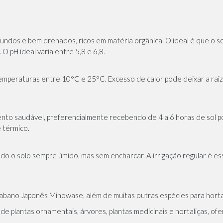
ndos e bem drenados, ricos em matéria orgânica. O ideal é que o so
 pH ideal varia entre 5,8 e 6,8.
mperaturas entre 10°C e 25°C. Excesso de calor pode deixar a raiz
ento saudável, preferencialmente recebendo de 4 a 6 horas de sol p
 térmico.
o solo sempre úmido, mas sem encharcar. A irrigação regular é essen
abano Japonês Minowase, além de muitas outras espécies para horta
o de
plantas ornamentais
,
árvores
,
plantas medicinais
e
hortaliças
, of