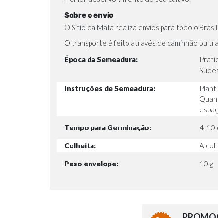
Sobre o envio
O Sítio da Mata realiza envios para todo o Bras
O transporte é feito através de caminhão ou tra
Época da Semeadura:
Prati
Sudes
Instruções de Semeadura:
Plant
Quand
espaç
Tempo para Germinação:
4-10 
Colheita:
A colh
Peso envelope:
10 g
PROMOÇ