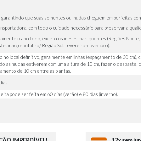
il, garantindo que suas sementes ou mudas cheguem em perfeitas con
nsportadora, com todo o cuidado necessário para preservar a qualida
camente o ano todo, exceto os meses mais quentes (Regiões Norte, 
te: março-outubro/ Região Sul: fevereiro-novembro).
io no local definitivo, geralmente em linhas (espaçamento de 30 cm)
o as mudas estiverem com uma altura de 10 cm, fazer o desbaste, o
amento de 10 cm entre as plantas.
dias
eita pode ser feita em 60 dias (verão) e 80 dias (inverno).
ÃO IMPERDÍVEL!
12x sem jur