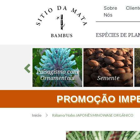
Sobre
Client
Nós
ESPÉCIES DE PL
s para o
Paisagismo com
ardim
Ornamentais
Semente
PROMOÇÃO IMPER
Início
Rábano/ Nabo JAPONÊS MINOWASE ORGÂNICO
Pular
para
o