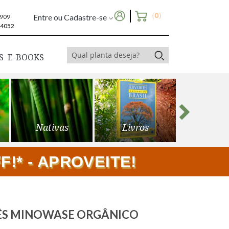
(
0
)
Entre ou Cadastre-se
6909
-4052
S
E-BOOKS
Nativas
Livros
Frutíf
!* - APROVEITE!
NÊS MINOWASE ORGÂNICO