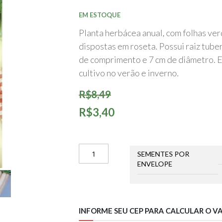
início
da
EM ESTOQUE
Galeria
de
Planta herbácea anual, com folhas ve
imagens
dispostas em roseta. Possui raiz tuber
de comprimento e 7 cm de diâmetro. E
cultivo no verão e inverno.
R$8,49
R$3,40
SEMENTES POR
ENVELOPE
INFORME SEU CEP PARA CALCULAR O V