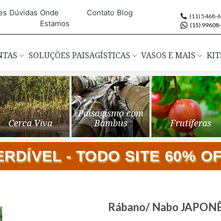
es
Dúvidas
Onde
Contato
Blog
(11) 5468-
Estamos
(15) 99608
ANTAS
SOLUÇÕES PAISAGÍSTICAS
VASOS E MAIS
KIT
Paisagismo com
Cerca Viva
Bambus
Frutíferas
DÍVEL - TODO SITE 60% OFF
Saltar
Rábano/ Nabo JAPO
para
o