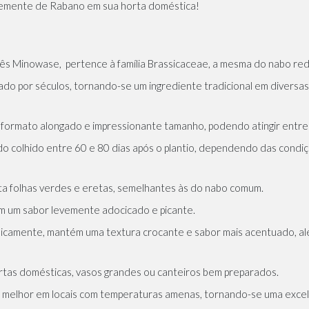
r semente de Rabano em sua horta doméstica!
s Minowase, pertence à família Brassicaceae, a mesma do
nabo re
vado por séculos, tornando-se um ingrediente tradicional em diversas r
formato alongado e impressionante tamanho, podendo atingir entre
 colhido entre 60 e 80 dias após o plantio, dependendo das condiçõ
a folhas verdes e eretas, semelhantes às do nabo comum.
 com um sabor levemente adocicado e picante.
amente, mantém uma textura crocante e sabor mais acentuado, além d
rtas domésticas,
vasos grandes
ou canteiros bem preparados.
ve melhor em locais com temperaturas amenas, tornando-se uma exce