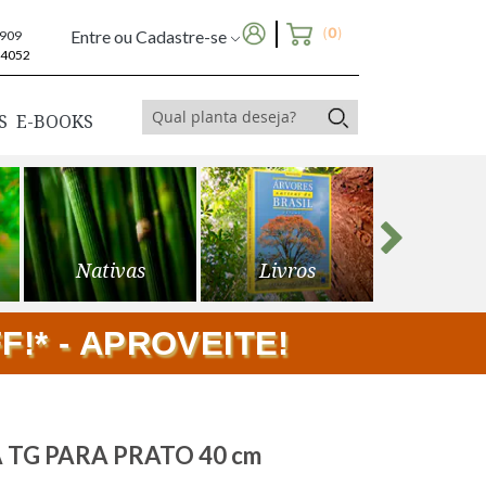
(
0
)
Entre ou Cadastre-se
6909
-4052
S
E-BOOKS
Nativas
Livros
Frutíf
!* - APROVEITE!
TG PARA PRATO 40 cm