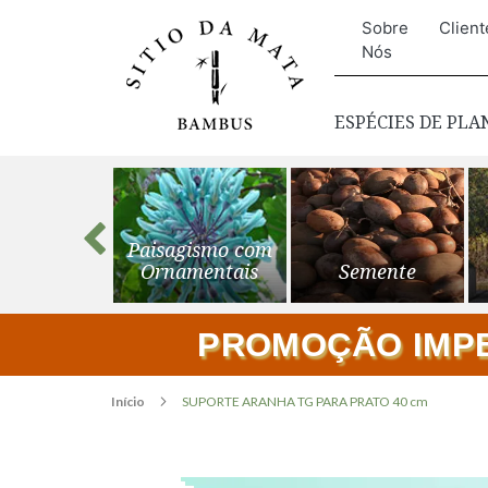
Sobre
Client
Nós
ESPÉCIES DE PL
s para o
Paisagismo com
ardim
Ornamentais
Semente
PROMOÇÃO IMPER
Início
SUPORTE ARANHA TG PARA PRATO 40 cm
Pular
para
o