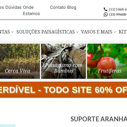
es
Dúvidas
Onde
Contato
Blog
(11) 5468-
Estamos
(15) 99608
ANTAS
SOLUÇÕES PAISAGÍSTICAS
VASOS E MAIS
KIT
Paisagismo com
Cerca Viva
Bambus
Frutíferas
DÍVEL - TODO SITE 60% OFF
Saltar
SUPORTE ARANHA 
para
o