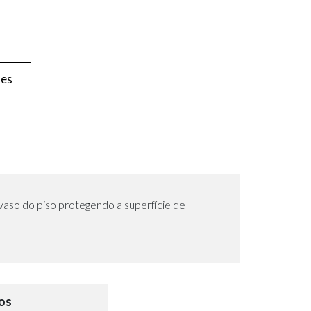
hes
o vaso do piso protegendo a superfície de
os