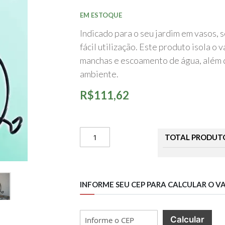
início
da
EM ESTOQUE
Galeria
de
Indicado para o seu jardim em vasos, s
imagens
fácil utilização. Este produto isola o
manchas e escoamento de água, além 
ambiente.
R$111,62
TOTAL PRODUT
INFORME SEU CEP PARA CALCULAR O V
Calcular