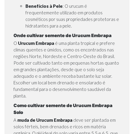
Benefícios à Pele
: O urucum é
frequentemente utilizado em produtos
cosméticos por suas propriedades protetoras e
hidratantes para a pele.
Onde cultivar semente de Urucum Embrapa
O
Urucum Embrapa
é uma planta tropical e prefere
climas quentes e úmidos, como os encontrados nas
regiões Norte, Nordeste e Centro-Oeste do Brasil.
Pode ser cultivado tanto em pequenas hortas quanto
em grandes plantações, desde que o solo seja
adequado e o ambiente receba bastante luz solar.
Escolher um local bem drenado e ensolarado é
fundamental para o desenvolvimento saudável da
planta.
Como cultivar semente de Urucum Embrapa
Solo
A
muda de Urucum Embrapa
deve ser plantada em
solos férteis, bem drenados e ricos em matéria
orgânica. O pH ideal do solo varia entre 5,5 e 6,5, que