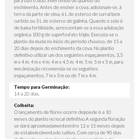
para outro lado, invertendo-as quando do
enchimento. Antes de encher a cova, adicionam-se, à
terra da parte de cima, 6 L de esterco de curral bem
curtido ou 3 L de esterco de galinha. Quando o solo é
de baixa fertilidade, acrescentam-se a essa adubação
orgânica 100 g de superfosfato triplo. Executa-se o
plantio da muda no início do período chuvoso, de 15 a
20 dias depois do enchimento da cova. No plantio
definitivo utilizar um dos seguintes espaçamentos, 3,5
m x 4 m; 4 m x 4 m; 4 m x 4,5 m; 4 m; 5 m; 5 m x 5 m, para
mecânização recomenda-se os seguintes
espaçamentos, 7 m x 3 m ou de 7 m x 4 m.
Tempo para Germinação:
14 a 20 dias.
Colheita:
O lançamento de flores ocorre depoisde 6 a 10
meses do plantio no local definitivo.A segunda floração
se dará aproximadamenteentre 12 e 15 meses depois
do estabelecimentodo cultivo. Com cerca de 90 dias