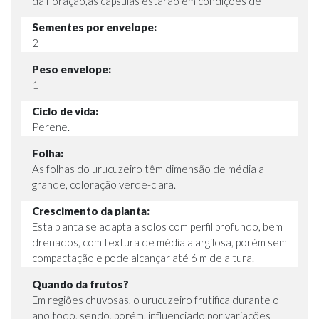
da floração,as cápsulas estarão em condições de
Sementes por envelope:
2
Peso envelope:
1
Ciclo de vida:
Perene.
Folha:
As folhas do urucuzeiro têm dimensão de média a
grande, coloração verde-clara.
Crescimento da planta:
Esta planta se adapta a solos com perfil profundo, bem
drenados, com textura de média a argilosa, porém sem
compactação e pode alcançar até 6 m de altura.
Quando da frutos?
Em regiões chuvosas, o urucuzeiro frutifica durante o
ano todo, sendo, porém, influenciado por variações