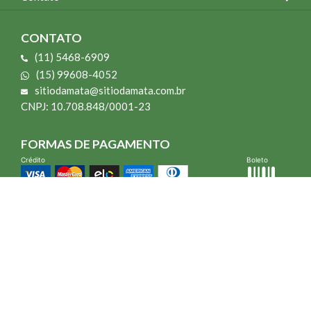
CONTATO
(11) 5468-6909
(15) 99608-4052
sitiodamata@sitiodamata.com.br
CNPJ: 10.708.848/0001-23
FORMAS DE PAGAMENTO
Crédito
Boleto
*Todo site 60% OFF exceto livros e Mais para o Seu Jardim
*Compra mínima R$ 100,00
Vibra Web