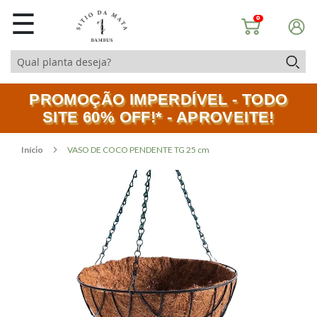
☰
0
PROMOÇÃO IMPERDÍVEL - TODO
SITE 60% OFF!* - APROVEITE!
Início
VASO DE COCO PENDENTE TG 25 cm
Pular
Saltar
para
para
o
o
final
início
da
da
Galeria
Galeria
de
de
imagens
imagens