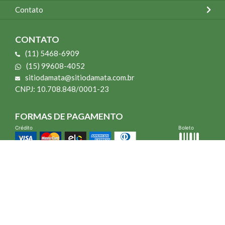
Contato
CONTATO
(11) 5468-6909
(15) 99608-4052
sitiodamata@sitiodamata.com.br
CNPJ: 10.708.848/0001-23
FORMAS DE PAGAMENTO
Crédito
Boleto
*Todo site 60% OFF exceto livros e Mais para o Seu Jardim
*Compra mínima R$ 100,00
Vibra Web