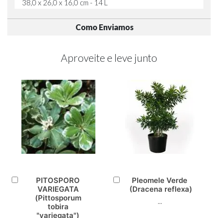
38,0 x 26,0 x 16,0 cm - 14 L
Como Enviamos
Aproveite e leve junto
PITOSPORO
Pleomele Verde
Adicionar
Adicionar
VARIEGATA
(Dracena reflexa)
ao
ao
(Pittosporum
...
Carrinho
Carrinho
tobira
"variegata")