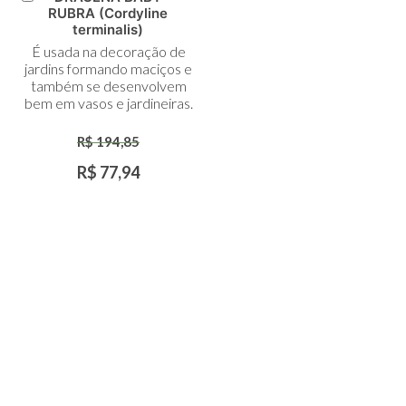
Adicionar
RUBRA (Cordyline
ao
terminalis)
Carrinho
É usada na decoração de
jardins formando maciços e
também se desenvolvem
bem em vasos e jardineiras.
R$ 194,85
R$ 77,94