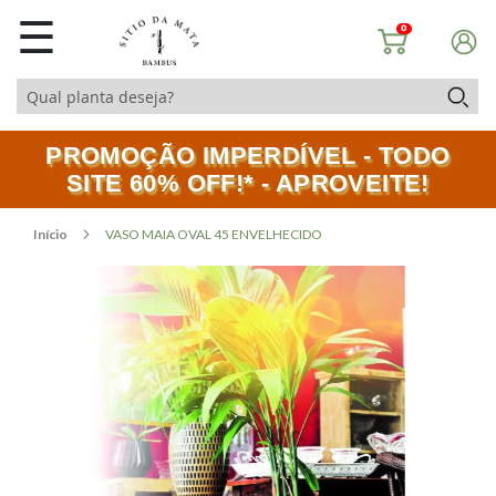
☰
0
PROMOÇÃO IMPERDÍVEL - TODO
SITE 60% OFF!* - APROVEITE!
Início
VASO MAIA OVAL 45 ENVELHECIDO
Pular
Saltar
para
para
o
o
final
início
da
da
Galeria
Galeria
de
de
imagens
imagens