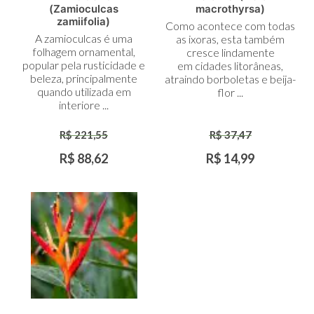
Adicionar
Adicionar
(Zamioculcas
macrothyrsa)
ao
ao
zamiifolia)
Como acontece com todas
Carrinho
Carrinho
A zamioculcas é uma
as ixoras, esta também
folhagem ornamental,
cresce lindamente
popular pela rusticidade e
em cidades litorâneas,
beleza, principalmente
atraindo borboletas e beija-
quando utilizada em
flor ...
interiore ...
R$ 221,55
R$ 37,47
R$ 88,62
R$ 14,99