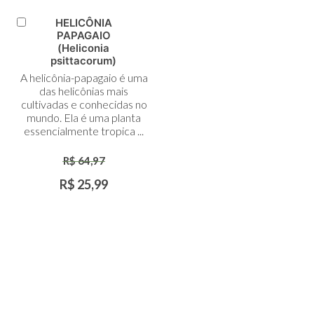
HELICÔNIA
Adicionar
PAPAGAIO
ao
(Heliconia
Carrinho
psittacorum)
A helicônia-papagaio é uma
das helicônias mais
cultivadas e conhecidas no
mundo. Ela é uma planta
essencialmente tropica ...
R$ 64,97
R$ 25,99