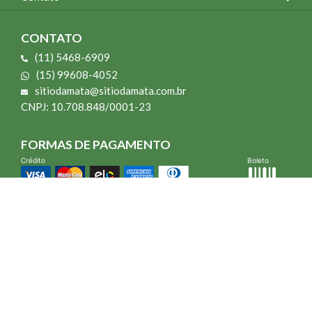
CONTATO
(11) 5468-6909
(15) 99608-4052
sitiodamata@sitiodamata.com.br
CNPJ: 10.708.848/0001-23
FORMAS DE PAGAMENTO
Crédito
Boleto
*Todo site 60% OFF exceto livros e Mais para o Seu Jardim
*Compra mínima R$ 100,00
Vibra Web