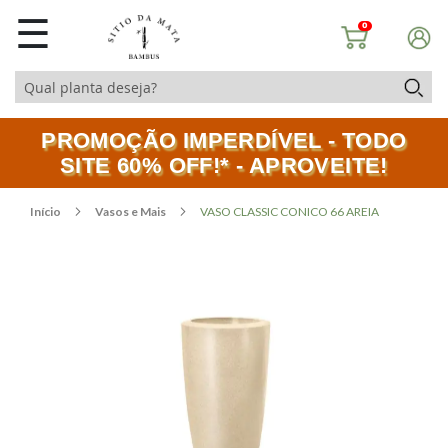
☰
0
PROMOÇÃO IMPERDÍVEL - TODO
SITE 60% OFF!* - APROVEITE!
Início
Vasos e Mais
VASO CLASSIC CONICO 66 AREIA
Pular
Saltar
para
para
o
o
final
início
da
da
Galeria
Galeria
de
de
imagens
imagens