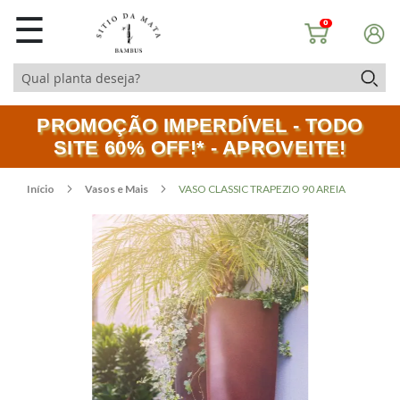
☰
0
PROMOÇÃO IMPERDÍVEL - TODO
SITE 60% OFF!* - APROVEITE!
Início
Vasos e Mais
VASO CLASSIC TRAPEZIO 90 AREIA
Pular
Saltar
para
para
o
o
final
início
da
da
Galeria
Galeria
de
de
imagens
imagens