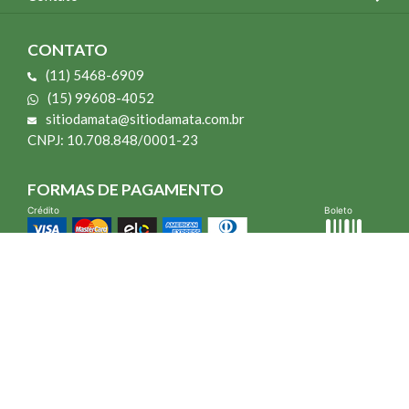
CONTATO
(11) 5468-6909
(15) 99608-4052
sitiodamata@sitiodamata.com.br
CNPJ: 10.708.848/0001-23
FORMAS DE PAGAMENTO
Crédito
Boleto
*Todo site 60% OFF exceto livros e Mais para o Seu Jardim
*Compra mínima R$ 100,00
Vibra Web