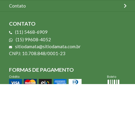
Contato
CONTATO
(11) 5468-6909
(15) 99608-4052
sitiodamata@sitiodamata.com.br
CNPJ: 10.708.848/0001-23
FORMAS DE PAGAMENTO
Crédito
Boleto
*Todo site 60% OFF exceto livros e Mais para o Seu Jardim
*Compra mínima R$ 100,00
Vibra Web