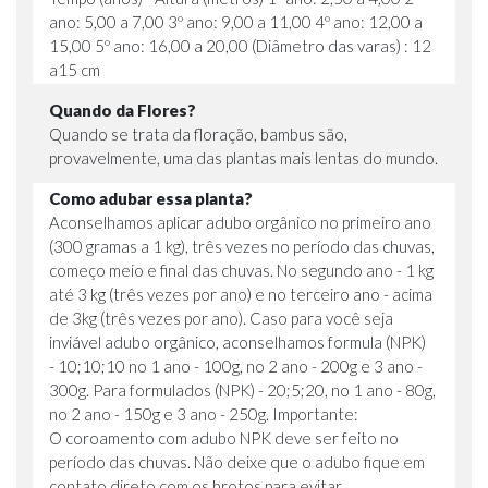
ano: 5,00 a 7,00 3º ano: 9,00 a 11,00 4º ano: 12,00 a
15,00 5º ano: 16,00 a 20,00 (Diâmetro das varas) : 12
a15 cm
Quando da Flores?
Quando se trata da floração, bambus são,
provavelmente, uma das plantas mais lentas do mundo.
Como adubar essa planta?
Aconselhamos aplicar adubo orgânico no primeiro ano
(300 gramas a 1 kg), três vezes no período das chuvas,
começo meio e final das chuvas. No segundo ano - 1 kg
até 3 kg (três vezes por ano) e no terceiro ano - acima
de 3kg (três vezes por ano). Caso para você seja
inviável adubo orgânico, aconselhamos formula (NPK)
- 10;10;10 no 1 ano - 100g, no 2 ano - 200g e 3 ano -
300g. Para formulados (NPK) - 20;5;20, no 1 ano - 80g,
no 2 ano - 150g e 3 ano - 250g. Importante:
O coroamento com adubo NPK deve ser feito no
período das chuvas. Não deixe que o adubo fique em
contato direto com os brotos para evitar