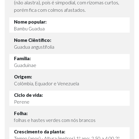
(não alastra), pois é simpodial, com rizomas curtos,
porém fica com colmos afastados.
Nome popular:
Bambu Guadua
Nome Ciêntífico:
Guadua angustifolia
Família:
Guaduinae
Origem:
Colômbia, Equador e Venezuela
Ciclo de vida:
Perene
Folha:
folhas e hastes verdes com nós brancos
Crescimento da planta:
Tempo (anos) - Altura (metros) 1º ano: 2,50 a 4,00 2º