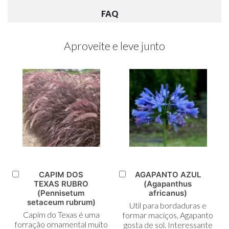
FAQ
Aproveite e leve junto
CAPIM DOS
AGAPANTO AZUL
Adicionar
Adicionar
TEXAS RUBRO
(Agapanthus
ao
ao
(Pennisetum
africanus)
Carrinho
Carrinho
setaceum rubrum)
Util para bordaduras e
Capim do Texas é uma
formar maciços, Agapanto
forração ornamental muito
gosta de sol. Interessante