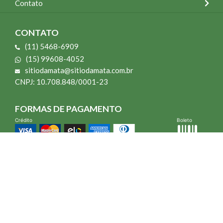
Contato
CONTATO
(11) 5468-6909
(15) 99608-4052
sitiodamata@sitiodamata.com.br
CNPJ: 10.708.848/0001-23
FORMAS DE PAGAMENTO
Crédito
Boleto
*Todo site 60% OFF exceto livros e Mais para o Seu Jardim
*Compra mínima R$ 100,00
Vibra Web