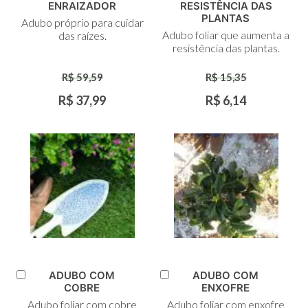
Adicionar
Adicionar
ENRAIZADOR
RESISTÊNCIA DAS
ao
ao
PLANTAS
Adubo próprio para cuidar
Carrinho
Carrinho
Adubo foliar que aumenta a
das raízes.
resistência das plantas.
R$ 59,59
R$ 15,35
R$ 37,99
R$ 6,14
ADUBO COM
ADUBO COM
Adicionar
Adicionar
COBRE
ENXOFRE
ao
ao
Adubo foliar com cobre
Adubo foliar com enxofre