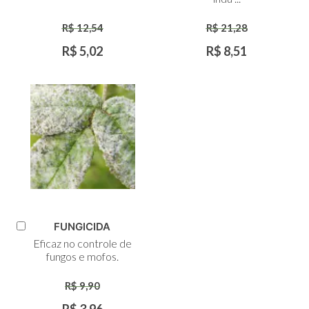
R$ 12,54
R$ 21,28
R$ 5,02
R$ 8,51
FUNGICIDA
Adicionar
Eficaz no controle de
ao
fungos e mofos.
Carrinho
R$ 9,90