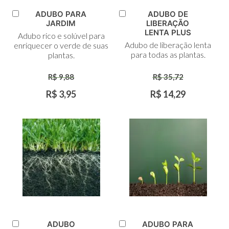
ADUBO PARA
ADUBO DE
Adicionar
Adicionar
JARDIM
LIBERAÇÃO
ao
ao
LENTA PLUS
Adubo rico e solúvel para
Carrinho
Carrinho
Adubo de liberação lenta
enriquecer o verde de suas
para todas as plantas.
plantas.
R$ 9,88
R$ 35,72
R$ 3,95
R$ 14,29
ADUBO
ADUBO PARA