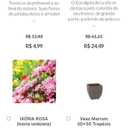
O Eucalipto Arco-íris se
floresce da primaveira ao
destaca pelo colorido do
final do outono. Suas flores
seu tronco, de grande
de pétalas livres e arredon
porte, podendo alcan&cce
...
...
R$ 12,48
R$ 61,22
R$ 4,99
R$ 24,49
IXÓRIA ROSA
Vaso Marrom
Adicionar
Adicionar
(Ixoria undulata)
30x30 Trapézio
ao
ao