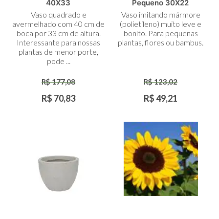
Adicionar
Adicionar
40X33
Pequeno 30X22
ao
ao
Vaso quadrado e
Vaso imitando mármore
Carrinho
Carrinho
avermelhado com 40 cm de
(polietileno) muito leve e
boca por 33 cm de altura.
bonito. Para pequenas
Interessante para nossas
plantas, flores ou bambus.
plantas de menor porte,
pode ...
R$ 177,08
R$ 123,02
R$ 70,83
R$ 49,21