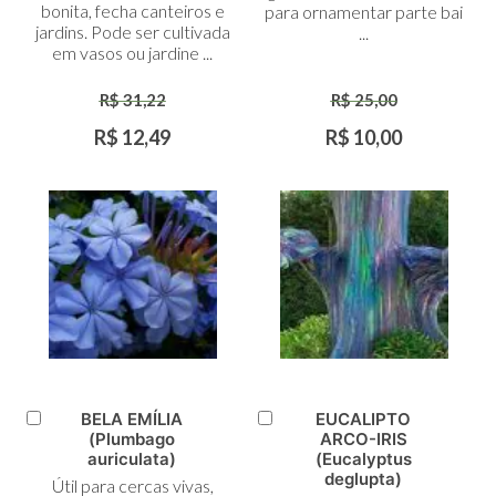
bonita, fecha canteiros e
para ornamentar parte bai
jardins. Pode ser cultivada
...
em vasos ou jardine ...
R$ 31,22
R$ 25,00
R$ 12,49
R$ 10,00
BELA EMÍLIA
EUCALIPTO
Adicionar
Adicionar
(Plumbago
ARCO-IRIS
ao
ao
auriculata)
(Eucalyptus
Carrinho
Carrinho
deglupta)
Útil para cercas vivas,