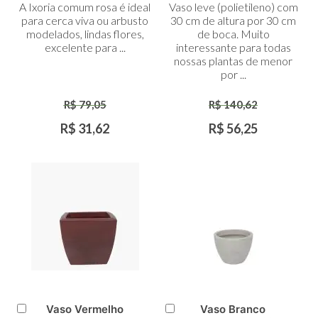
A Ixoria comum rosa é ideal
Vaso leve (polietileno) com
Carrinho
Carrinho
para cerca viva ou arbusto
30 cm de altura por 30 cm
modelados, lindas flores,
de boca. Muito
excelente para ...
interessante para todas
nossas plantas de menor
por ...
R$ 79,05
R$ 140,62
R$ 31,62
R$ 56,25
Vaso Vermelho
Vaso Branco