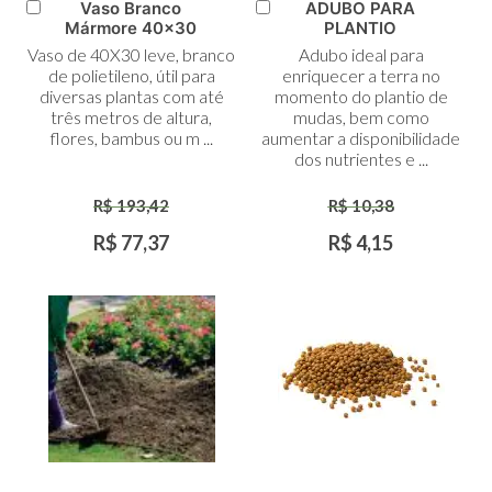
Vaso Branco
ADUBO PARA
Adicionar
Adicionar
Mármore 40x30
PLANTIO
ao
ao
Vaso de 40X30 leve, branco
Adubo ideal para
Carrinho
Carrinho
de polietileno, útil para
enriquecer a terra no
diversas plantas com até
momento do plantio de
três metros de altura,
mudas, bem como
flores, bambus ou m ...
aumentar a disponibilidade
dos nutrientes e ...
R$ 193,42
R$ 10,38
R$ 77,37
R$ 4,15