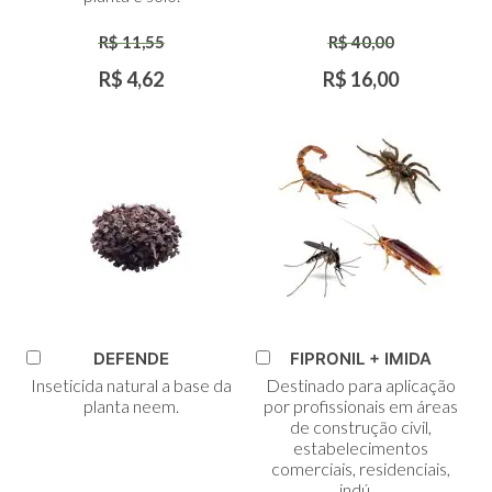
R$ 11,55
R$ 40,00
R$ 4,62
R$ 16,00
DEFENDE
FIPRONIL + IMIDA
Adicionar
Adicionar
Inseticida natural a base da
Destinado para aplicação
ao
ao
planta neem.
por profissionais em áreas
Carrinho
Carrinho
de construção civil,
estabelecimentos
comerciais, residenciais,
indú ...