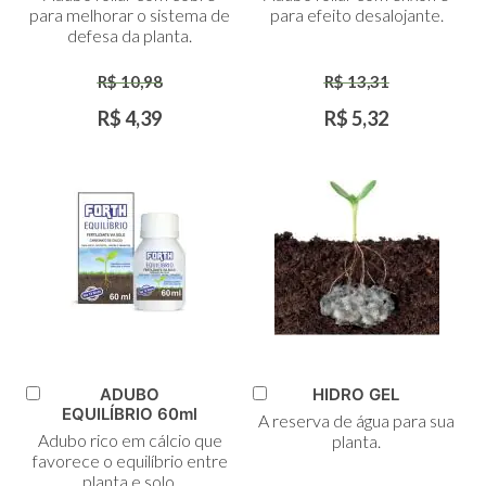
Carrinho
Carrinho
para melhorar o sistema de
para efeito desalojante.
defesa da planta.
R$ 10,98
R$ 13,31
R$ 4,39
R$ 5,32
ADUBO
HIDRO GEL
Adicionar
Adicionar
EQUILÍBRIO 60ml
A reserva de água para sua
ao
ao
Adubo rico em cálcio que
planta.
Carrinho
Carrinho
favorece o equilíbrio entre
planta e solo.