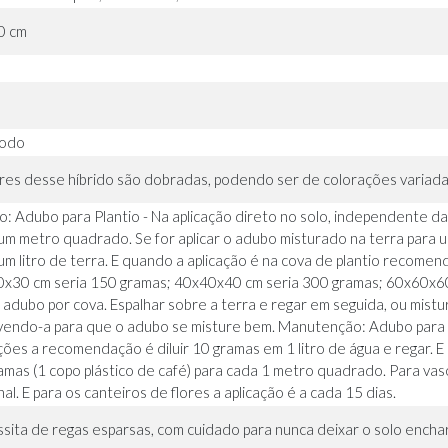
0 cm
todo
ores desse híbrido são dobradas, podendo ser de colorações variadas
io: Adubo para Plantio - Na aplicação direto no solo, independente
um metro quadrado. Se for aplicar o adubo misturado na terra para u
um litro de terra. E quando a aplicação é na cova de plantio reco
x30 cm seria 150 gramas; 40x40x40 cm seria 300 gramas; 60x60x60 
 adubo por cova. Espalhar sobre a terra e regar em seguida, ou mistur
vendo-a para que o adubo se misture bem. Manutenção: Adubo para Fl
ções a recomendação é diluir 10 gramas em 1 litro de água e regar. 
amas (1 copo plástico de café) para cada 1 metro quadrado. Para vaso
l. E para os canteiros de flores a aplicação é a cada 15 dias.
sita de regas esparsas, com cuidado para nunca deixar o solo encha