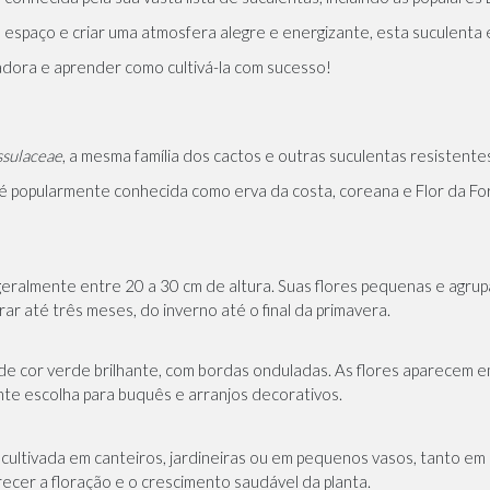
 espaço e criar uma atmosfera alegre e energizante, esta suculenta é
dora e aprender como cultivá-la com sucesso!
ssulaceae
, a mesma família dos cactos e outras suculentas resistente
a é popularmente conhecida como erva da costa, coreana e Flor da Fo
 geralmente entre 20 a 30 cm de altura. Suas flores pequenas e ag
r até três meses, do inverno até o final da primavera.
 de cor verde brilhante, com bordas onduladas. As flores aparecem em
nte escolha para buquês e arranjos decorativos.
 cultivada em canteiros,
jardineiras
ou em
pequenos vasos
, tanto em
orecer a floração e o crescimento saudável da planta.