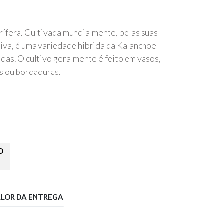
rífera. Cultivada mundialmente, pelas suas
diva, é uma variedade hibrida da Kalanchoe
adas. O cultivo geralmente é feito em vasos,
os ou bordaduras.
O
ALOR DA ENTREGA