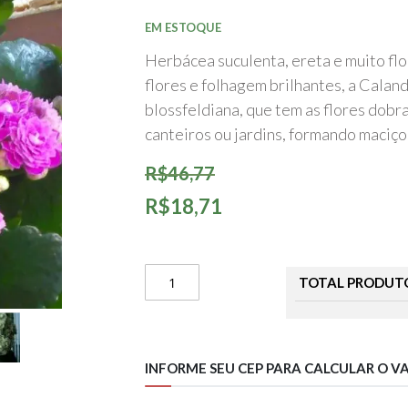
início
da
EM ESTOQUE
Galeria
de
Herbácea suculenta, ereta e muito flo
imagens
flores e folhagem brilhantes, a Calan
blossfeldiana, que tem as flores dobr
canteiros ou jardins, formando maciç
R$46,77
R$18,71
TOTAL PRODUT
INFORME SEU CEP PARA CALCULAR O V