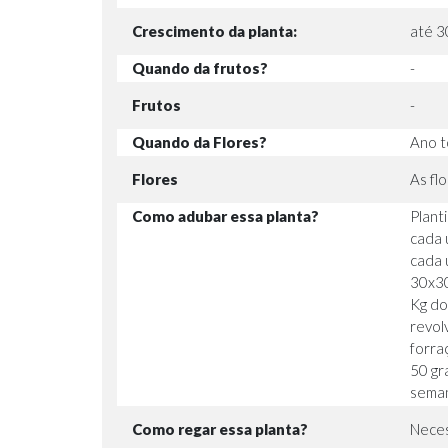
Crescimento da planta:
até 3
Quando da frutos?
-
Frutos
-
Quando da Flores?
Ano 
Flores
As fl
Como adubar essa planta?
Plant
cada 
cada 
30x30
Kg do
revol
forra
50 gr
semana
Como regar essa planta?
Neces