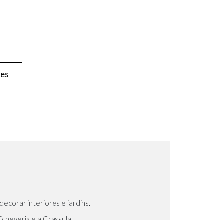
hes
ecorar interiores e jardins.
Echeveria
e a
Crassula
.