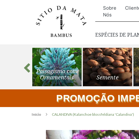
Sobre
Client
Nós
ESPÉCIES DE PL
s para o
Paisagismo com
ardim
Ornamentais
Semente
PROMOÇÃO IMPER
Início
CALANDIVA (Kalanchoe blossfeldiana 'Calandiva')
Pular
para
o