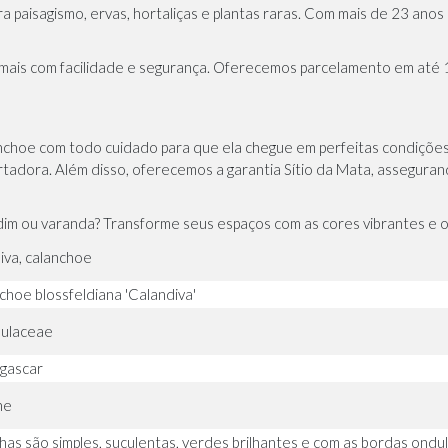
ra paisagismo
,
ervas
,
hortaliças
e plantas raras. Com mais de 23 anos
mais com facilidade e segurança. Oferecemos parcelamento em até 
nchoe com todo cuidado para que ela chegue em perfeitas condiçõe
rtadora. Além disso, oferecemos a garantia Sítio da Mata, assegura
ardim ou varanda? Transforme seus espaços com as cores vibrantes e o
iva, calanchoe
choe blossfeldiana 'Calandiva'
ulaceae
gascar
ne
lhas são simples, suculentas, verdes brilhantes e com as bordas ondu