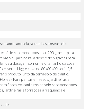
: branca, amarela, vermelhas, róseas, etc.
 da espécie recomendamos usar 200 gramas para
m vaso ou jardineira, a dose é de 5 gramas para
mendamos a dosagem conforme o tamanho da cova:
cm seria 1 Kg; e cova de 80x80x80 seria 2,5
ar o produto junto da terra/solo de plantio,
ores - Para plantas em vasos, jardineiras e
E para flores em canteiros no solo recomendamos
s, jardineiras e forrações a frequencia é
rcado.