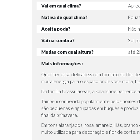
Vai em qual clima?
Aprec
Nativa de qual clima?
Equato
Aceita poda?
Não n
Vai na sombra?
Sol p
Mudas com qual altura?
até 2
Mais informações:
Quer ter essa delicadeza em formato de flor d
muita energia para o espaço onde você mora, t
Da família Crassulaceae, a kalanchoe pertence à 
Também conhecida popularmente pelos nomes de e
são pequenas e agrupadas em buquês e produz 
final da primavera.
Em tons alaranjados, rosa, amarelo, lilás, branc
muito utilizada para decoração e flor de corte,