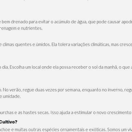
a e bem drenado para evitar o acúmulo de água, que pode causar apo
drenagem e nutrientes.
e climas quentes e úmidos. Ela tolera variações climáticas, mas cre
 dia. Escolha um local onde ela possa receber o sol da manhã, o que a
 No verão, regue duas vezes por semana, enquanto no inverno, reg
de umidade.
murchas e as hastes secas. Isso ajuda a estimular o novo crescimento 
Cultivo?
nchoe e muitas outras
espécies ornamentais
e
exóticas.
Somos um viv