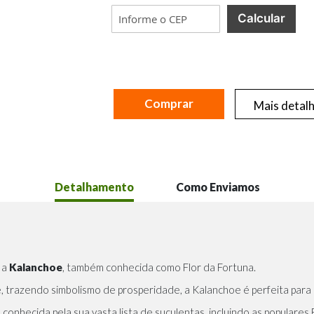
Calcular
Comprar
Mais detal
Detalhamento
Como Enviamos
 a
Kalanchoe
, também conhecida como Flor da Fortuna.
 trazendo simbolismo de prosperidade, a Kalanchoe é perfeita para d
, conhecida pela sua vasta lista de
suculentas
, incluindo as populares