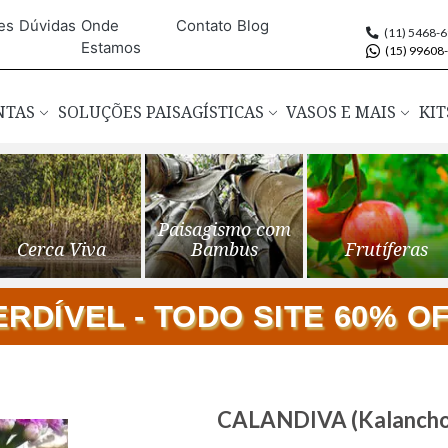
es
Dúvidas
Onde
Contato
Blog
(11) 5468-
Estamos
(15) 99608
ANTAS
SOLUÇÕES PAISAGÍSTICAS
VASOS E MAIS
KIT
Paisagismo com
Cerca Viva
Bambus
Frutíferas
DÍVEL - TODO SITE 60% OFF
Saltar
CALANDIVA (Kalanchoe 
para
o