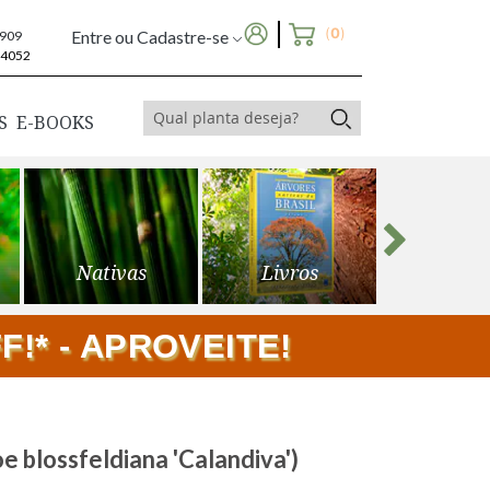
(
0
)
Entre ou Cadastre-se
6909
-4052
S
E-BOOKS
Nativas
Livros
Frutíf
!* - APROVEITE!
blossfeldiana 'Calandiva')