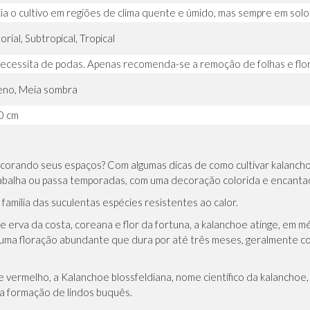
ia o cultivo em regiões de clima quente e úmido, mas sempre em solo
rial, Subtropical, Tropical
ecessita de podas. Apenas recomenda-se a remoção de folhas e flo
leno, Meia sombra
0 cm
ecorando seus espaços? Com algumas dicas de como cultivar kalanc
rabalha ou passa temporadas, com uma decoração colorida e encanta
família das suculentas espécies resistentes ao calor.
rva da costa, coreana e flor da fortuna, a kalanchoe atinge, em méd
uma floração abundante que dura por até três meses, geralmente 
o e vermelho, a Kalanchoe blossfeldiana, nome científico da kalanchoe
 na formação de lindos buquês.