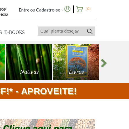
(
0
)
Entre ou Cadastre-se
6909
-4052
S
E-BOOKS
Nativas
Livros
Frutíf
!* - APROVEITE!