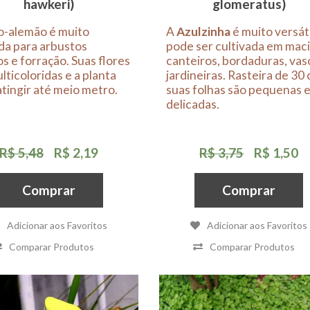
hawkeri)
glomeratus)
jo-alemão
é muito
A
Azulzinha
é muito versáti
ada para arbustos
pode ser cultivada em maci
s e forração. Suas flores
canteiros, bordaduras, vas
lticoloridas e a planta
jardineiras. Rasteira de 30 
tingir até meio metro.
suas folhas são pequenas 
delicadas.
R$ 5,48
R$ 2,19
R$ 3,75
R$ 1,50
Comprar
Comprar
Adicionar aos Favoritos
Adicionar aos Favoritos
Comparar Produtos
Comparar Produtos