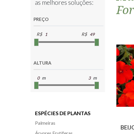
as melhores soluções:
Fo
PREÇO
R$
R$
ALTURA
m
m
ESPÉCIES DE PLANTAS
Palmeiras
BEIJ
Árvores Frutíferas