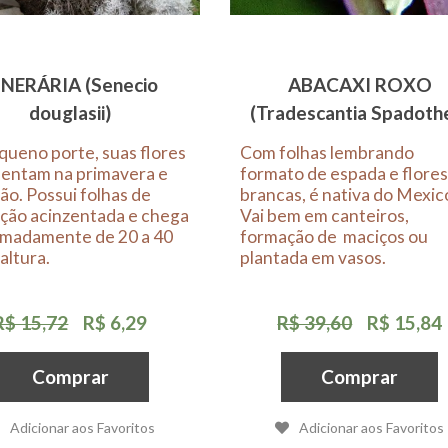
INERÁRIA (Senecio
ABACAXI ROXO
douglasii)
(Tradescantia Spadoth
ueno porte, suas flores
Com folhas lembrando
entam na primavera e
formato de espada e flore
ão. Possui folhas de
brancas, é nativa do Mexic
ção acinzentada e chega
Vai bem em canteiros,
imadamente de 20 a 40
formação de maciços ou
altura.
plantada em vasos.
R$ 15,72
R$ 6,29
R$ 39,60
R$ 15,84
Comprar
Comprar
Adicionar aos Favoritos
Adicionar aos Favoritos