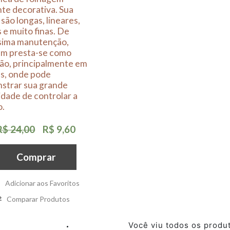
te decorativa. Sua
 são longas, lineares,
 e muito finas. De
ssima manutenção,
m presta-se como
ão, principalmente em
es, onde pode
strar sua grande
dade de controlar a
o.
R$ 24,00
R$ 9,60
Comprar
Adicionar aos Favoritos
Comparar Produtos
Você viu todos os produ