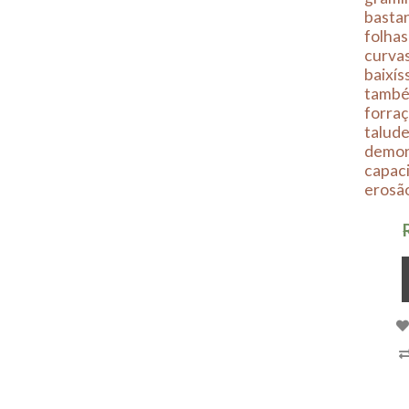
bastan
folhas
curvas
baixí
també
forraç
talud
demon
capaci
erosã