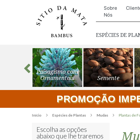
Sobre
Client
Nós
ESPÉCIES DE PL
s para o
Paisagismo com
ardim
Ornamentais
Semente
PROMOÇÃO IMPER
Início
Espécies de Plantas
Mudas
Plantas de F
Escolha as opções
Mud
abaixo que lhe traremos