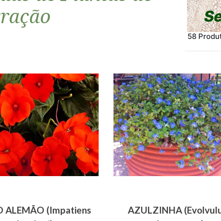
rração
58 Produ
O ALEMÃO (Impatiens
AZULZINHA (Evolvul