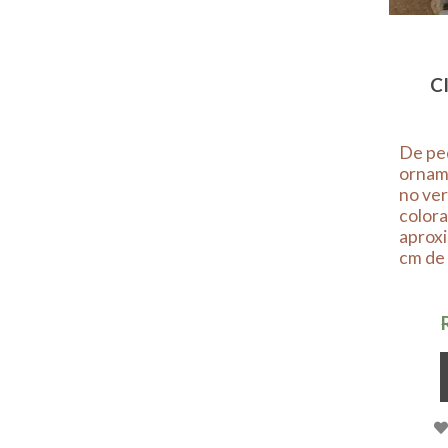
C
De peq
ornam
no ver
colora
aprox
cm de 