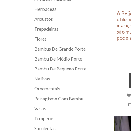
Herbáceas
A Bei
Arbustos
utiliz
maciço
Trepadeiras
são mu
pode a
Flores
Bambus De Grande Porte
Bambu De Médio Porte
Bambu De Pequeno Porte
Nativas
Ornamentais
Paisagismo Com Bambu
Vasos
Temperos
Suculentas