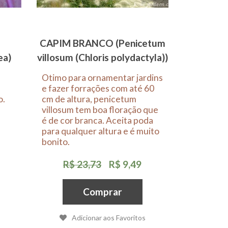
CAPIM BRANCO (Penicetum
ea)
villosum (Chloris polydactyla))
Otimo para ornamentar jardins
s
e fazer forrações com até 60
o.
cm de altura, penicetum
villosum tem boa floração que
é de cor branca. Aceita poda
para qualquer altura e é muito
bonito.
R$ 23,73
R$ 9,49
Comprar
Adicionar aos Favoritos