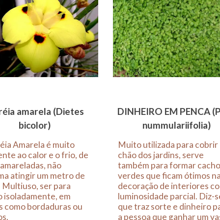
éia amarela (Dietes
DINHEIRO EM PENCA (P
bicolor)
nummulariifolia)
éia Amarela é muito
Muito utilizada para cobrir
ente ao calor e o frio, de
chão dos jardins, serve
 amareladas, não
também para formar cach
ma atingir um metro de
verdes que ficam ótimos n
. Multiuso, ser para
decoração de interiores c
o isoladamente, em
luminosidade parcial. Diz-s
s como bordaduras ou
que traz sorte e dinheiro p
os.
a pessoa que ganhar um va