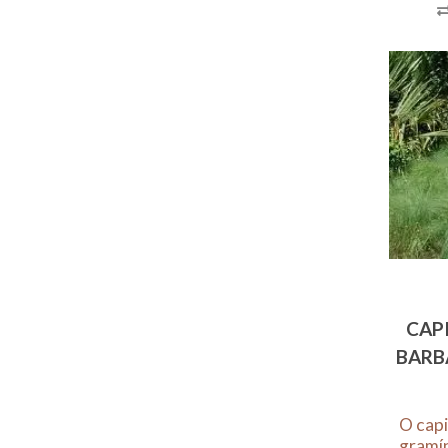
CAP
BARBA
O cap
gramí