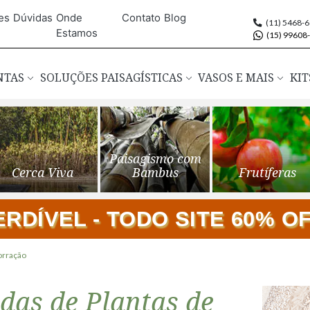
es
Dúvidas
Onde
Contato
Blog
(11) 5468-
Estamos
(15) 99608
ANTAS
SOLUÇÕES PAISAGÍSTICAS
VASOS E MAIS
KIT
Paisagismo com
Cerca Viva
Bambus
Frutíferas
DÍVEL - TODO SITE 60% OFF
orração
as de Plantas de