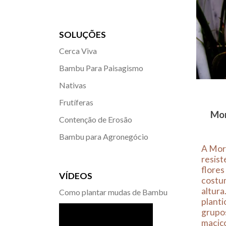
SOLUÇÕES
Cerca Viva
Bambu Para Paisagismo
Nativas
Frutíferas
Mor
Contenção de Erosão
Bambu para Agronegócio
A Mor
resist
flores
VÍDEOS
costu
altura
Como plantar mudas de Bambu
planti
grupo
maciç