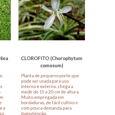
ilea
CLOROFITO (Chorophytum
comosum)
 o
Planta de pequeno porte que
pode ser usada para uso
os
interno e externo, chega a
a
medir de 15 a 20 cm de altura.
om
Muito empregada em
e
bordaduras, de fácil cultivo e
ara
com pouca demanda para
so
manutenção.