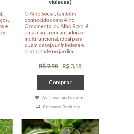
violacea)
l,
O Alho Social, também
ços,
conhecido como Alho
os e
Ornamental ou Alho Roxo, é
cm,
uma planta encantadora e
e
multifuncional, ideal para
quem deseja unir beleza e
praticidade no jardim.
R$ 7,98
R$ 3,19
Comprar
Adicionar aos Favoritos
Comparar Produtos