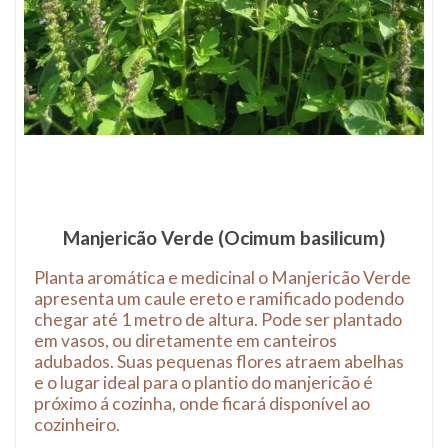
Manjericão Verde (Ocimum basilicum)
Planta aromática e medicinal o Manjericão Verde
apresenta um caule ereto e ramificado podendo
chegar até 1 metro de altura. Pode ser plantado
em vasos, ou diretamente em canteiros
adubados. Suas pequenas flores atraem abelhas
e o lugar ideal para o plantio do manjericão é
próximo á cozinha, onde ficará disponível ao
cozinheiro.