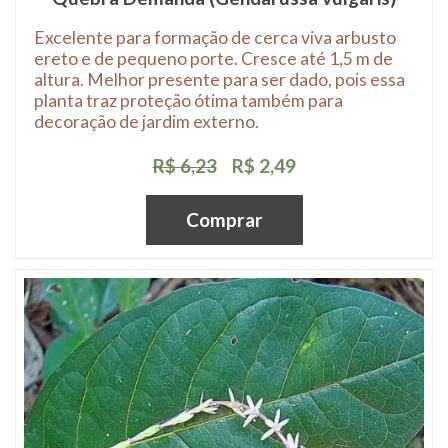
Excelente para formação de cerca viva arbusto
ereto e de pequeno porte. Cresce até 1,5 m de
altura. Melhor presente para ser dado, pois essa
planta traz proteção ótima também para
decoração de jardim externo.
R$ 6,23
R$ 2,49
Comprar