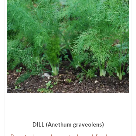
47
Produto(s)
DILL (Anethum graveolens)