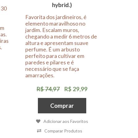
hybrid.)
 30
Favorita dos jardineiros, é
elemento maravilhoso no
em
jardim. Escalam muros,
as.
chegando a medir 6 metros de
iras
altura e apresentam suave
.
perfume. É um arbusto
perfeito para cultivar em
paredes e pilares e é
necessário que se faça
amarrações.
R$ 74,97
R$ 29,99
Comprar
Adicionar aos Favoritos
Comparar Produtos