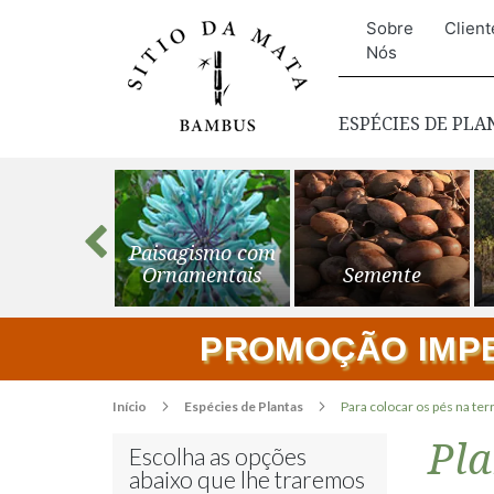
Sobre
Client
Nós
ESPÉCIES DE PL
s para o
Paisagismo com
ardim
Ornamentais
Semente
PROMOÇÃO IMPER
Início
Espécies de Plantas
Para colocar os pés na terr
Pla
Escolha as opções
abaixo que lhe traremos