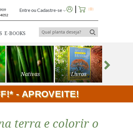
(
0
)
Entre ou Cadastre-se
6909
-4052
S
E-BOOKS
Nativas
Livros
Frutíf
!* - APROVEITE!
a terra e colorir o