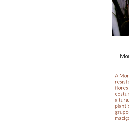
Mor
A Mor
resist
flores
costu
altura
planti
grupo
maciç