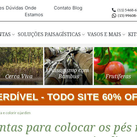
es
Dúvidas
Onde
Contato
Blog
(11) 5468-
Estamos
(15) 99608
ANTAS
SOLUÇÕES PAISAGÍSTICAS
VASOS E MAIS
KIT
Paisagismo com
Cerca Viva
Bambus
Frutíferas
DÍVEL - TODO SITE 60% OFF
a e colorir o jardim
ntas para colocar os pés n