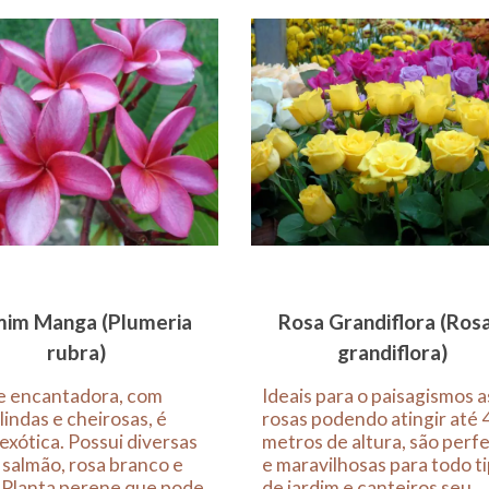
mim Manga (Plumeria
Rosa Grandiflora (Rosa
rubra)
grandiflora)
e encantadora, com
Ideais para o paisagismos a
 lindas e cheirosas, é
rosas podendo atingir até 
exótica. Possui diversas
metros de altura, são perfe
 salmão, rosa branco e
e maravilhosas para todo t
 Planta perene que pode
de jardim e canteiros seu