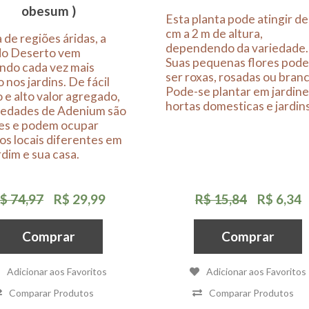
obesum )
Esta planta pode atingir de
cm a 2 m de altura,
 de regiões áridas, a
dependendo da variedade.
do Deserto vem
Suas pequenas flores pod
ndo cada vez mais
ser roxas, rosadas ou branc
 nos jardins. De fácil
Pode-se plantar em jardine
o e alto valor agregado,
hortas domesticas e jardins
riedades de Adenium são
es e podem ocupar
os locais diferentes em
rdim e sua casa.
$ 74,97
R$ 29,99
R$ 15,84
R$ 6,34
Comprar
Comprar
Adicionar aos Favoritos
Adicionar aos Favoritos
Comparar Produtos
Comparar Produtos