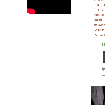
chegar
altura
podend
ou em
espaç
longe 
forte
R