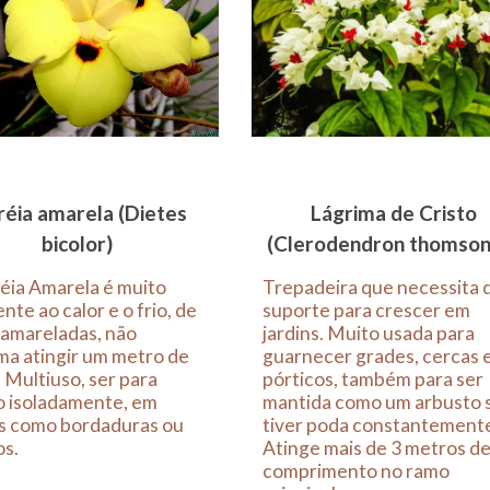
éia amarela (Dietes
Lágrima de Cristo
bicolor)
(Clerodendron thomson
éia Amarela é muito
Trepadeira que necessita 
ente ao calor e o frio, de
suporte para crescer em
 amareladas, não
jardins. Muito usada para
ma atingir um metro de
guarnecer grades, cercas 
. Multiuso, ser para
pórticos, também para ser
o isoladamente, em
mantida como um arbusto 
s como bordaduras ou
tiver poda constantement
os.
Atinge mais de 3 metros d
comprimento no ramo