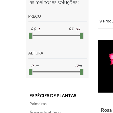
as melhores soluções:
PREÇO
9 Produ
R$
R$
ALTURA
m
m
ESPÉCIES DE PLANTAS
Palmeiras
Rosa
Árvores Frutíferas