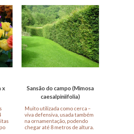
 x
Sansão do campo (Mimosa
caesalpiniifolia)
s
Muito utilizada como cerca –
4
viva defensiva, usada também
itas
na ornamentação, podendo
ipo
chegar até 8 metros de altura.