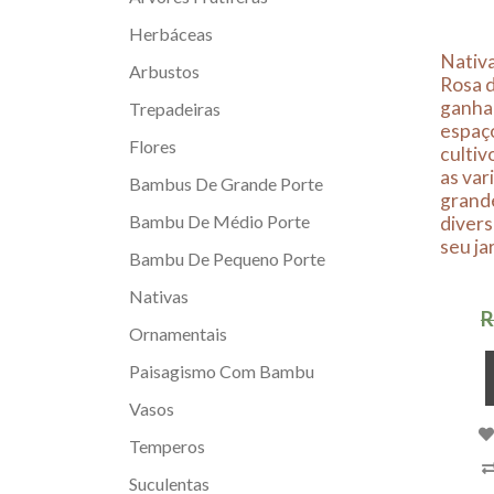
Herbáceas
Nativa
Arbustos
Rosa 
ganha
Trepadeiras
espaço
Flores
cultiv
as va
Bambus De Grande Porte
grand
Bambu De Médio Porte
divers
seu ja
Bambu De Pequeno Porte
Nativas
R
Ornamentais
Paisagismo Com Bambu
Vasos
Temperos
Suculentas