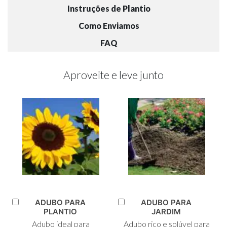
Instruções de Plantio
Como Enviamos
FAQ
Aproveite e leve junto
ADUBO PARA
ADUBO PARA
Adicionar
Adicionar
PLANTIO
JARDIM
ao
ao
Adubo ideal para
Adubo rico e solúvel para
Carrinho
Carrinho