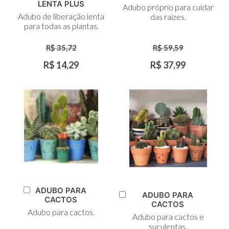
ao
ao
LENTA PLUS
Adubo próprio para cuidar
Carrinho
Carrinho
Adubo de liberação lenta
das raízes.
para todas as plantas.
R$ 35,72
R$ 59,59
R$ 14,29
R$ 37,99
ADUBO PARA
ADUBO PARA
Adicionar
CACTOS
Adicionar
CACTOS
ao
ao
Adubo para cactos.
Carrinho
Adubo para cactos e
Carrinho
suculentas.