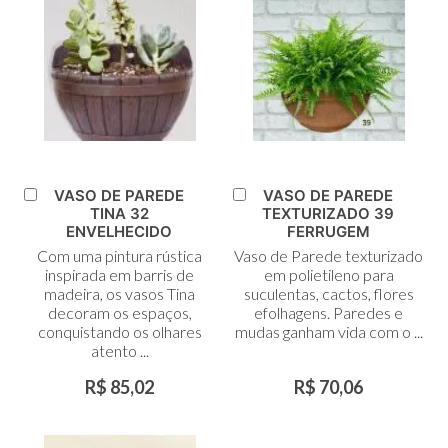
VASO DE PAREDE
VASO DE PAREDE
Adicionar
Adicionar
TINA 32
TEXTURIZADO 39
ao
ao
ENVELHECIDO
FERRUGEM
Carrinho
Carrinho
Com uma pintura rústica
Vaso de Parede texturizado
inspirada em barris de
em polietileno para
madeira, os vasos Tina
suculentas, cactos, flores
decoram os espaços,
efolhagens. Paredes e
conquistando os olhares
mudas ganham vida com o ...
atento ...
R$ 85,02
R$ 70,06