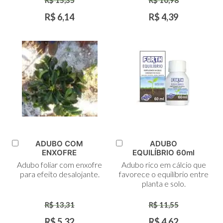
R$ 15,35
R$ 10,98
R$ 6,14
R$ 4,39
ADUBO COM
ADUBO
Adicionar
Adicionar
ENXOFRE
EQUILÍBRIO 60ml
ao
ao
Adubo foliar com enxofre
Adubo rico em cálcio que
Carrinho
Carrinho
para efeito desalojante.
favorece o equilíbrio entre
planta e solo.
R$ 13,31
R$ 11,55
R$ 5,32
R$ 4,62