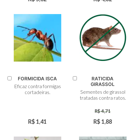
FORMICIDA ISCA
RATICIDA
Adicionar
Adicionar
GIRASSOL
Eficaz contra formigas
ao
ao
Sementes de girassol
cortadeiras.
Carrinho
Carrinho
tratadas contra ratos.
R$ 4,71
R$ 1,41
R$ 1,88