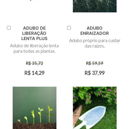
ADUBO DE
ADUBO
Adicionar
Adicionar
LIBERAÇÃO
ENRAIZADOR
ao
ao
LENTA PLUS
Adubo próprio para cuidar
Carrinho
Carrinho
Adubo de liberação lenta
das raízes.
para todas as plantas.
R$ 35,72
R$ 59,59
R$ 14,29
R$ 37,99