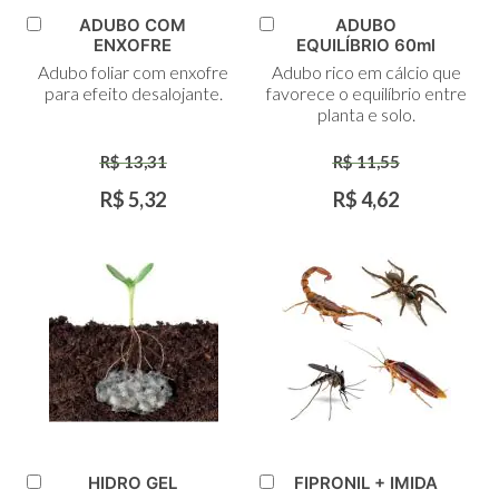
ADUBO COM
ADUBO
Adicionar
Adicionar
ENXOFRE
EQUILÍBRIO 60ml
ao
ao
Adubo foliar com enxofre
Adubo rico em cálcio que
Carrinho
Carrinho
para efeito desalojante.
favorece o equilíbrio entre
planta e solo.
R$ 13,31
R$ 11,55
R$ 5,32
R$ 4,62
HIDRO GEL
FIPRONIL + IMIDA
Adicionar
Adicionar