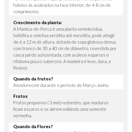
folíolos às aculeados na face inferior, de 4-8 cm de
comprimento.
Crescimento da planta:
A Mamica-de-Porca é uma planta semidecídua,
heliófita e seletiva xerófita até mesófita, pode atingir
de 6 a 12 m de altura, dotada de copa globosa densa,
com tronco de 30 a 40 cm de diâmetro, revestido por
casca pardo acinzentada, com acúleos esparsos e
ritidoma pouco suberoso. A madeira é leve, dura, e
flexivel.
Quando da frutos?
Amadurecem durante o período de Março-Junho.
Frutos
Frutos pequenos ( 3 mm) redondos, que maduros
ficam escuros e se abrem exibindo uma semente
vermelha.
Quando da Flores?