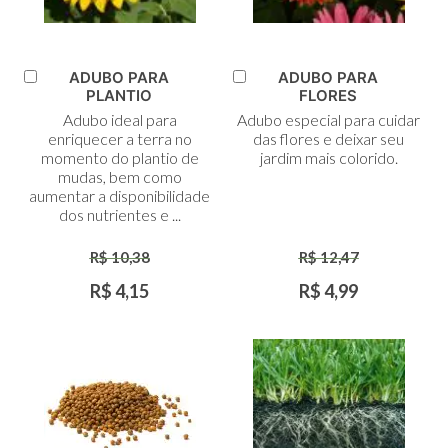
ADUBO PARA
ADUBO PARA
Adicionar
Adicionar
PLANTIO
FLORES
ao
ao
Adubo ideal para
Adubo especial para cuidar
Carrinho
Carrinho
enriquecer a terra no
das flores e deixar seu
momento do plantio de
jardim mais colorido.
mudas, bem como
aumentar a disponibilidade
dos nutrientes e ...
R$ 10,38
R$ 12,47
R$ 4,15
R$ 4,99