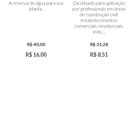
A reserva de água para sua
Destinado para aplicação
ao
ao
planta.
por profissionais em áreas
Carrinho
Carrinho
de construção civil,
estabelecimentos
comerciais, residenciais,
indú ...
R$ 40,00
R$ 21,28
R$ 16,00
R$ 8,51