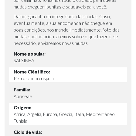
por caminhão. Tomamos todo o cuidado para que as
mudas cheguem bonitas e saudáveis para você.
Damos garantia da integridade das mudas. Caso,
eventualmente, a sua encomenda não chegue em
boas condições, nos mande, imediatamente, foto das
mudas que lhe orientaremos sobre o que fazer e, se
necessário, enviaremos novas mudas.
Nome popular:
SALSINHA
Nome Ciêntífico:
Petroselium crispum L.
Família:
Apiaceae
Origem:
África, Argélia, Europa, Grécia, Itália, Mediterrâneo,
Tunísia
Ciclo de vida: