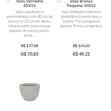
Vaso Vermelho
Vaso Branco
Adicionar
Adicionar
40X33
Pequeno 30X22
ao
ao
Vaso quadrado e
Vaso imitando mármore
Carrinho
Carrinho
avermelhado com 40 cm de
(polietileno) muito leve e
boca por 33 cm de altura.
bonito. Para pequenas
Interessante para nossas
plantas, flores ou bambus.
plantas de menor porte,
pode ...
R$ 177,08
R$ 123,02
R$ 70,83
R$ 49,21