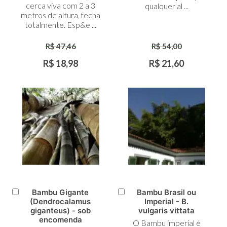
cerca viva com 2 a 3
qualquer al ...
metros de altura, fecha
totalmente. Esp&e ...
R$ 47,46
R$ 54,00
R$ 18,98
R$ 21,60
Bambu Gigante
Bambu Brasil ou
Adicionar
Adicionar
(Dendrocalamus
Imperial - B.
ao
ao
giganteus) - sob
vulgaris vittata
Carrinho
Carrinho
encomenda
O Bambu imperial é