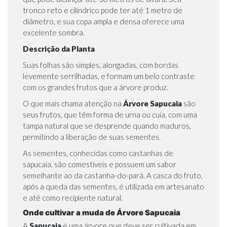
tronco reto e cilíndrico pode ter até 1 metro de
diâmetro, e sua copa ampla e densa oferece uma
excelente sombra.
Descrição da Planta
Suas folhas são simples, alongadas, com bordas
levemente serrilhadas, e formam um belo contraste
com os grandes frutos que a árvore produz.
O que mais chama atenção na
Árvore
Sapucaia
são
seus frutos, que têm forma de urna ou cuia, com uma
tampa natural que se desprende quando maduros,
permitindo a liberação de suas sementes.
As sementes, conhecidas como castanhas de
sapucaia, são comestíveis e possuem um sabor
semelhante ao da castanha-do-pará. A casca do fruto,
após a queda das sementes, é utilizada em artesanato
e até como recipiente natural.
Onde cultivar a muda de Árvore Sapucaia
A
Sapucaia
é uma árvore que deve ser cultivada em