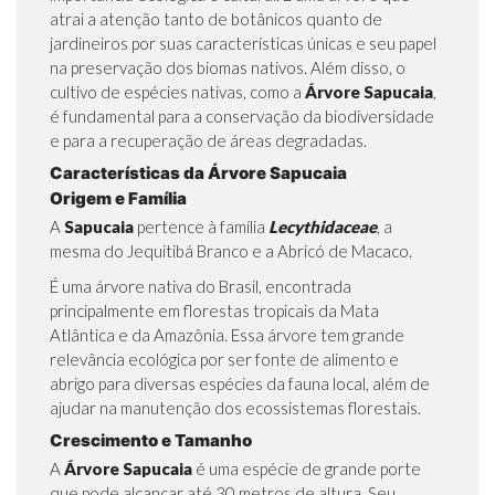
atrai a atenção tanto de botânicos quanto de
jardineiros por suas características únicas e seu papel
na preservação dos biomas nativos. Além disso, o
cultivo de espécies nativas, como a
Árvore Sapucaia
,
é fundamental para a conservação da biodiversidade
e para a recuperação de áreas degradadas.
Características da Árvore Sapucaia
Origem e Família
A
Sapucaia
pertence à família
Lecythidaceae
, a
mesma do
Jequitibá Branco
e a
Abricó de Macaco
.
É uma árvore nativa do Brasil, encontrada
principalmente em florestas tropicais da Mata
Atlântica e da Amazônia. Essa árvore tem grande
relevância ecológica por ser fonte de alimento e
abrigo para diversas espécies da fauna local, além de
ajudar na manutenção dos ecossistemas florestais.
Crescimento e Tamanho
A
Árvore Sapucaia
é uma espécie de grande porte
que pode alcançar até 30 metros de altura. Seu