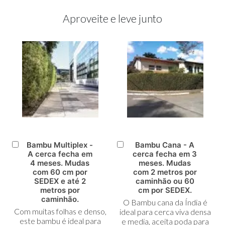
Aproveite e leve junto
Bambu Multiplex -
Bambu Cana - A
Adicionar
Adicionar
A cerca fecha em
cerca fecha em 3
ao
ao
4 meses. Mudas
meses. Mudas
Carrinho
Carrinho
com 60 cm por
com 2 metros por
SEDEX e até 2
caminhão ou 60
metros por
cm por SEDEX.
caminhão.
O Bambu cana da Índia é
Com muitas folhas e denso,
ideal para cerca viva densa
este bambu é ideal para
e media, aceita poda para