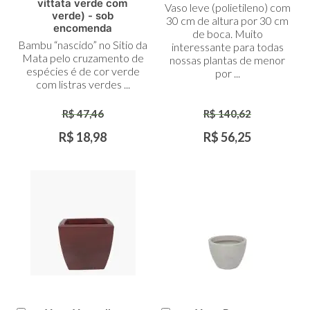
vittata verde com
Vaso leve (polietileno) com
Carrinho
verde) - sob
30 cm de altura por 30 cm
encomenda
de boca. Muito
Bambu “nascido” no Sitio da
interessante para todas
Mata pelo cruzamento de
nossas plantas de menor
espécies é de cor verde
por ...
com listras verdes ...
R$ 47,46
R$ 140,62
R$ 18,98
R$ 56,25