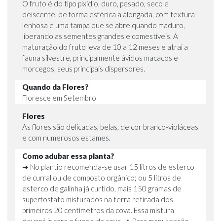
O fruto é do tipo pixídio, duro, pesado, seco e
deiscente, de forma esférica a alongada, com textura
lenhosa e uma tampa que se abre quando maduro,
liberando as sementes grandes e comestíveis. A
maturação do fruto leva de 10 a 12 meses e atrai a
fauna silvestre, principalmente ávidos macacos e
morcegos, seus principais dispersores.
Quando da Flores?
Floresce em Setembro
Flores
As flores são delicadas, belas, de cor branco-violáceas
e com numerosos estames.
Como adubar essa planta?
➜ No plantio recomenda-se usar 15 litros de esterco
de curral ou de composto orgânico; ou 5 litros de
esterco de galinha já curtido, mais 150 gramas de
superfosfato misturados na terra retirada dos
primeiros 20 centímetros da cova. Essa mistura
deverá ir para o fundo da cova. ➜ Para manutenção