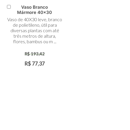
Vaso Branco
Adicionar
Mármore 40x30
ao
Vaso de 40X30 leve, branco
Carrinho
de polietileno, útil para
diversas plantas com até
três metros de altura,
flores, bambus ou m ...
R$ 193,42
R$ 77,37