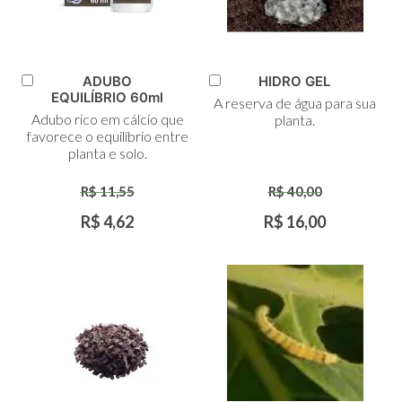
ADUBO
HIDRO GEL
Adicionar
Adicionar
EQUILÍBRIO 60ml
A reserva de água para sua
ao
ao
Adubo rico em cálcio que
planta.
Carrinho
Carrinho
favorece o equilíbrio entre
planta e solo.
R$ 11,55
R$ 40,00
R$ 4,62
R$ 16,00