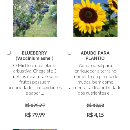
BLUEBERRY
ADUBO PARA
Adicionar
Adicionar
(Vaccinium ashei)
PLANTIO
ao
ao
O Mirtilo é uma planta
Adubo ideal para
Carrinho
Carrinho
arbustiva. Chega áte 3
enriquecer a terra no
metros de altura e seus
momento do plantio de
frutos possuem
mudas, bem como
propriedades antioxidantes
aumentar a disponibilidade
e sabor ...
dos nutrientes e ...
R$ 199,97
R$ 10,38
R$ 79,99
R$ 4,15