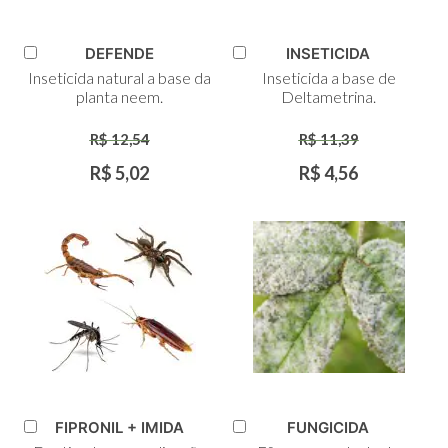
DEFENDE
INSETICIDA
Adicionar
Adicionar
Inseticida natural a base da
Inseticida a base de
ao
ao
planta neem.
Deltametrina.
Carrinho
Carrinho
R$ 12,54
R$ 11,39
R$ 5,02
R$ 4,56
FIPRONIL + IMIDA
FUNGICIDA
Adicionar
Adicionar