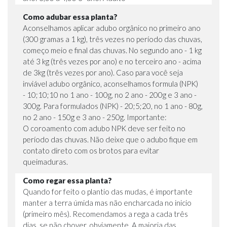
Como adubar essa planta?
Aconselhamos aplicar adubo orgânico no primeiro ano
(300 gramas a 1 kg), três vezes no período das chuvas,
começo meio e final das chuvas. No segundo ano - 1 kg
até 3 kg (três vezes por ano) e no terceiro ano - acima
de 3kg (três vezes por ano). Caso para você seja
inviável adubo orgânico, aconselhamos formula (NPK)
- 10;10;10 no 1 ano - 100g, no 2 ano - 200g e 3 ano -
300g. Para formulados (NPK) - 20;5;20, no 1 ano - 80g,
no 2 ano - 150g e 3 ano - 250g. Importante:
O coroamento com adubo NPK deve ser feito no
período das chuvas. Não deixe que o adubo fique em
contato direto com os brotos para evitar
queimaduras.
Como regar essa planta?
Quando for feito o plantio das mudas, é importante
manter a terra úmida mas não encharcada no inicio
(primeiro mês). Recomendamos a rega a cada três
dias, se não chover, obviamente. A maioria das