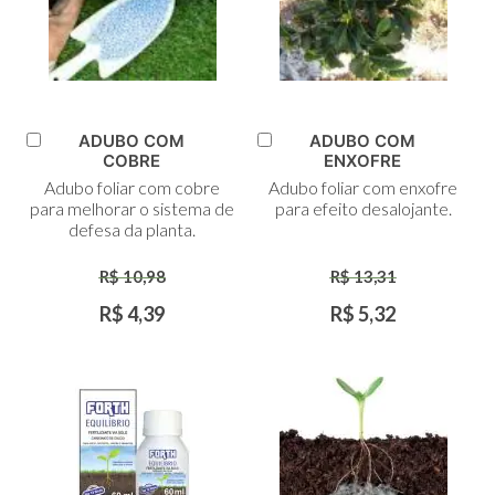
ADUBO COM
ADUBO COM
Adicionar
Adicionar
COBRE
ENXOFRE
ao
ao
Adubo foliar com cobre
Adubo foliar com enxofre
Carrinho
Carrinho
para melhorar o sistema de
para efeito desalojante.
defesa da planta.
R$ 10,98
R$ 13,31
R$ 4,39
R$ 5,32