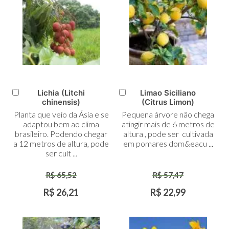
Lichia (Litchi
Limao Siciliano
Adicionar
Adicionar
chinensis)
(Citrus Limon)
ao
ao
Planta que veio da Ásia e se
Pequena árvore não chega
Carrinho
Carrinho
adaptou bem ao clima
atingir mais de 6 metros de
brasileiro. Podendo chegar
altura , pode ser cultivada
a 12 metros de altura, pode
em pomares dom&eacu ...
ser cult ...
R$ 65,52
R$ 57,47
R$ 26,21
R$ 22,99