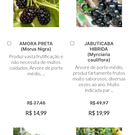
AMORA PRETA
JABUTICABA
Adicionar
Adicionar
(Morus Nigra)
HIBRIDA
ao
ao
(Myrciaria
Produz vasta frutificação e
Carrinho
Carrinho
cauliflora)
não necessita de muitos
Àrvore de porte médio,
cuidados. Àrvore de porte
produz fartamente frutos
médio, ...
muito saborosos, diversas
vezes ao ano. Muito
indicada par ...
R$ 37,48
R$ 49,97
R$ 14,99
R$ 19,99