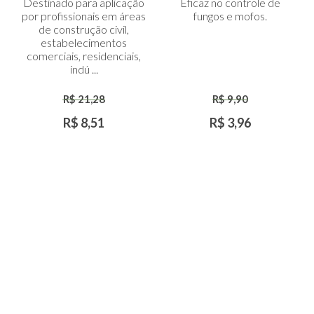
Destinado para aplicação
Eficaz no controle de
ao
ao
por profissionais em áreas
fungos e mofos.
Carrinho
Carrinho
de construção civil,
estabelecimentos
comerciais, residenciais,
indú ...
R$ 21,28
R$ 9,90
R$ 8,51
R$ 3,96