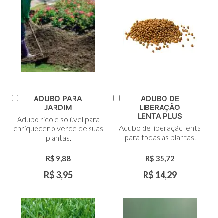
ADUBO PARA
ADUBO DE
Adicionar
Adicionar
JARDIM
LIBERAÇÃO
ao
ao
LENTA PLUS
Adubo rico e solúvel para
Carrinho
Carrinho
Adubo de liberação lenta
enriquecer o verde de suas
para todas as plantas.
plantas.
R$ 9,88
R$ 35,72
R$ 3,95
R$ 14,29