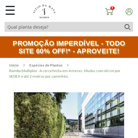
☰
0
PROMOÇÃO IMPERDÍVEL - TODO
SITE 60% OFF!* - APROVEITE!
Início
Espécies de Plantas
Bambu Multiplex - A cerca fecha em 4 meses. Mudas com 60 cm por
SEDEX e até 2 metros por caminhão.
Pular
Saltar
para
para
o
o
final
início
da
da
Galeria
Galeria
de
de
imagens
imagens