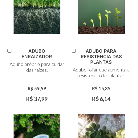
ADUBO
ADUBO PARA
Adicionar
Adicionar
ENRAIZADOR
RESISTÊNCIA DAS
ao
ao
PLANTAS
Adubo próprio para cuidar
Carrinho
Carrinho
Adubo foliar que aumenta a
das raízes.
resistência das plantas.
R$ 59,59
R$ 15,35
R$ 37,99
R$ 6,14