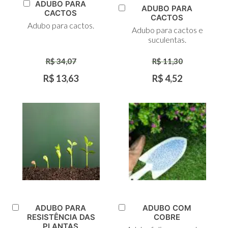
ADUBO PARA
ADUBO PARA
Adicionar
CACTOS
Adicionar
CACTOS
ao
ao
Adubo para cactos.
Carrinho
Adubo para cactos e
Carrinho
suculentas.
R$ 34,07
R$ 11,30
R$ 13,63
R$ 4,52
ADUBO PARA
ADUBO COM
Adicionar
Adicionar
RESISTÊNCIA DAS
COBRE
ao
ao
PLANTAS