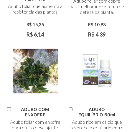
Adubo foliar com cobre
Carrinho
Carrinho
Adubo foliar que aumenta a
para melhorar o sistema de
resistência das plantas.
defesa da planta.
R$ 15,35
R$ 10,98
R$ 6,14
R$ 4,39
ADUBO COM
ADUBO
Adicionar
Adicionar
ENXOFRE
EQUILÍBRIO 60ml
ao
ao
Adubo foliar com enxofre
Adubo rico em cálcio que
Carrinho
Carrinho
para efeito desalojante.
favorece o equilíbrio entre