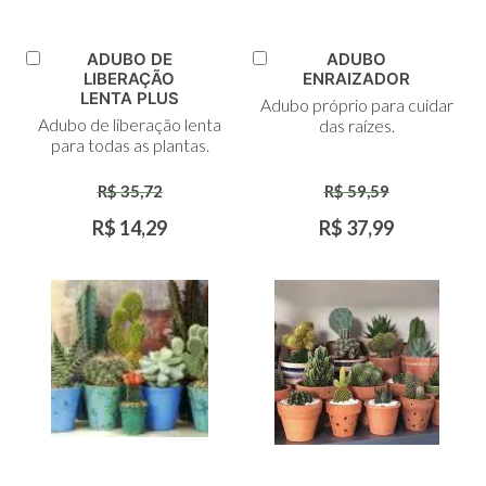
ADUBO DE
ADUBO
Adicionar
Adicionar
LIBERAÇÃO
ENRAIZADOR
ao
ao
LENTA PLUS
Adubo próprio para cuidar
Carrinho
Carrinho
Adubo de liberação lenta
das raízes.
para todas as plantas.
R$ 35,72
R$ 59,59
R$ 14,29
R$ 37,99