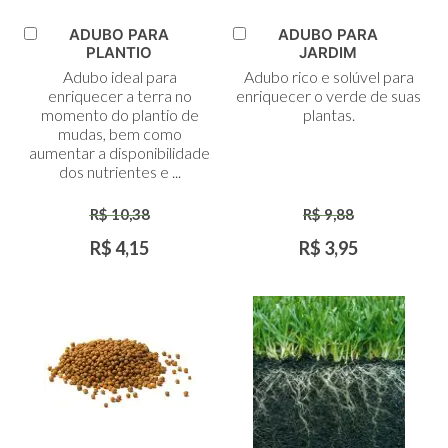
ADUBO PARA
ADUBO PARA
Adicionar
Adicionar
PLANTIO
JARDIM
ao
ao
Adubo ideal para
Adubo rico e solúvel para
Carrinho
Carrinho
enriquecer a terra no
enriquecer o verde de suas
momento do plantio de
plantas.
mudas, bem como
aumentar a disponibilidade
dos nutrientes e ...
R$ 10,38
R$ 9,88
R$ 4,15
R$ 3,95