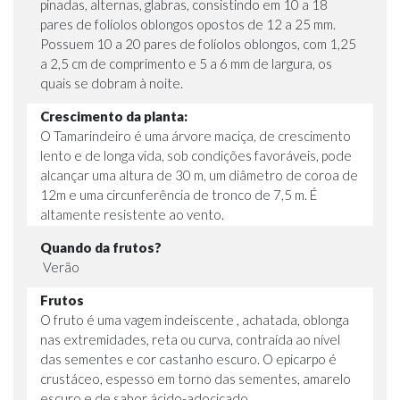
pinadas, alternas, glabras, consistindo em 10 a 18
pares de folíolos oblongos opostos de 12 a 25 mm.
Possuem 10 a 20 pares de folíolos oblongos, com 1,25
a 2,5 cm de comprimento e 5 a 6 mm de largura, os
quais se dobram à noite.
Crescimento da planta:
O Tamarindeiro é uma árvore maciça, de crescimento
lento e de longa vida, sob condições favoráveis, pode
alcançar uma altura de 30 m, um diâmetro de coroa de
12m e uma circunferência de tronco de 7,5 m. É
altamente resistente ao vento.
Quando da frutos?
Verão
Frutos
O fruto é uma vagem indeiscente , achatada, oblonga
nas extremidades, reta ou curva, contraída ao nível
das sementes e cor castanho escuro. O epicarpo é
crustáceo, espesso em torno das sementes, amarelo
escuro e de sabor ácido-adocicado