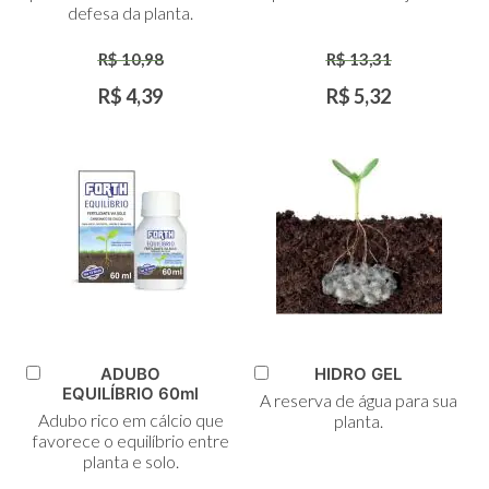
defesa da planta.
R$ 10,98
R$ 13,31
R$ 4,39
R$ 5,32
ADUBO
HIDRO GEL
Adicionar
Adicionar
EQUILÍBRIO 60ml
A reserva de água para sua
ao
ao
Adubo rico em cálcio que
planta.
Carrinho
Carrinho
favorece o equilíbrio entre
planta e solo.