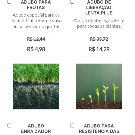
ADUBO PARA
ADUBO DE
Adicionar
Adicionar
FRUTAS
LIBERAÇÃO
ao
ao
LENTA PLUS
Adubo especial para as
Carrinho
Carrinho
Adubo de liberação lenta
plantas frutíferas no vaso
para todas as plantas.
ou no pomar do quintal.
R$ 12,44
R$ 35,72
R$ 4,98
R$ 14,29
ADUBO
ADUBO PARA
Adicionar
Adicionar
ENRAIZADOR
RESISTÊNCIA DAS