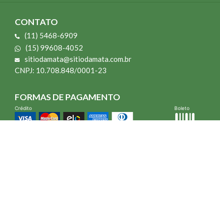
CONTATO
(11) 5468-6909
(15) 99608-4052
sitiodamata@sitiodamata.com.br
CNPJ: 10.708.848/0001-23
FORMAS DE PAGAMENTO
Crédito
Boleto
*Todo site 60% OFF exceto livros e Mais para o Seu Jardim
*Compra mínima R$ 100,00
Vibra Web