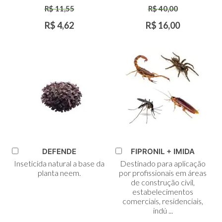
R$ 11,55
R$ 40,00
R$ 4,62
R$ 16,00
DEFENDE
FIPRONIL + IMIDA
Adicionar
Adicionar
Inseticida natural a base da
Destinado para aplicação
ao
ao
planta neem.
por profissionais em áreas
Carrinho
Carrinho
de construção civil,
estabelecimentos
comerciais, residenciais,
indú ...