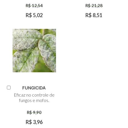
R$ 12,54
R$ 21,28
R$ 5,02
R$ 8,51
FUNGICIDA
Adicionar
Eficaz no controle de
ao
fungos e mofos.
Carrinho
R$ 9,90
R$ 3,96