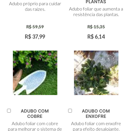
ao
ao
PLANTAS
Adubo próprio para cuidar
Carrinho
Carrinho
Adubo foliar que aumenta a
das raízes.
resistência das plantas.
R$ 59,59
R$ 15,35
R$ 37,99
R$ 6,14
ADUBO COM
ADUBO COM
Adicionar
Adicionar
COBRE
ENXOFRE
ao
ao
Adubo foliar com cobre
Adubo foliar com enxofre
Carrinho
Carrinho
para melhorar o sistema de
para efeito desalojante.