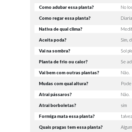
Como adubar essa planta?
No lo
Como regar essa planta?
Diari
Nativa de qual clima?
Medit
Aceita poda?
Sim, d
Vai na sombra?
Sol pl
Planta de frio ou calor?
Se ada
Vai bem com outras plantas?
Não.
Mudas com qual altura?
Pode 
Atrai pássaros?
Não.
Atrai borboletas?
sim
Formiga mata essa planta?
talve
Quais pragas tem essa planta?
Algum