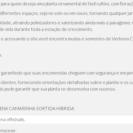
ra quem deseja uma planta ornamental de fácil cultivo, com floraçã
diferentes espaços, seja no solo ou em vasos, tornando qualquer jard
ersidade, atraindo polinizadores e valorizando ainda mais o paisagis
de vida durante toda a estação de crescimento.
 e acessando o site você encontra
mudas
e sementes de Verbena Ca
s.
sil, garantindo que suas encomendas cheguem com segurança e em per
 clientes, fornecendo orientações detalhadas sobre o plantio e os 
ais pode garantir que sua planta se desenvolva com sucesso.
ENA CAMARINHA SORTIDA HIBRIDA
a officinalis.
enaceae.