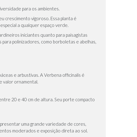
iversidade para os ambientes.
eu crescimento vigoroso. Essa planta é
especial a qualquer espaço verde.
ardineiros iniciantes quanto para paisagistas
 para polinizadores, como borboletas e abelhas,
ceas e arbustivas. A Verbena officinalis é
e valor ornamental.
entre 20 e 40 cm de altura. Seu porte compacto
apresentar uma grande variedade de cores,
 ventos moderados e exposição direta ao sol.