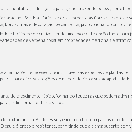
ndamental na jardinagem e paisagismo, trazendo beleza, cor e biod
Camaradinha Sortida Híbrida se destaca por suas flores vibrantes e s
dos, bordaduras e decoração de canteiros, proporcionando um toque 
idade e facilidade de cultivo, sendo uma excelente opção tanto para j
 variedades de verbena possuem propriedades medicinais e atrativos
a
à família Verbenaceae, que inclui diversas espécies de plantas herbá
 expandiu para diversas regiões do mundo devido à sua adaptabilidade 
anta de crescimento rápido, formando touceiras que podem atingir 
para jardins ornamentais e vasos.
 e de textura macia. As flores surgem em cachos compactos e podem 
. O caule é ereto e resistente, permitindo que a planta suporte bem