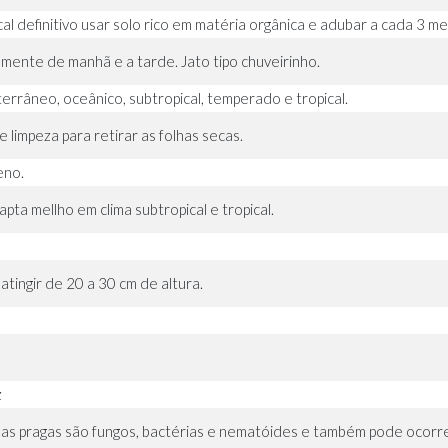
cal definitivo usar solo rico em matéria orgânica e adubar a cada 3
amente de manhã e a tarde. Jato tipo chuveirinho.
errâneo, oceânico, subtropical, temperado e tropical.
e limpeza para retirar as folhas secas.
eno.
pta mellho em clima subtropical e tropical.
atingir de 20 a 30 cm de altura.
z
as pragas são fungos, bactérias e nematóides e também pode ocorr