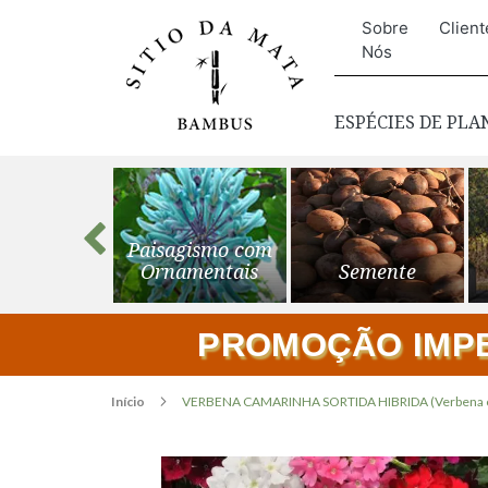
Sobre
Client
Nós
ESPÉCIES DE PL
s para o
Paisagismo com
ardim
Ornamentais
Semente
PROMOÇÃO IMPER
Início
VERBENA CAMARINHA SORTIDA HIBRIDA (Verbena off
Pular
para
o