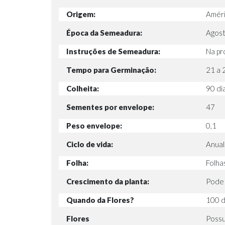
Origem:
Améri
Época da Semeadura:
Agost
Instruções de Semeadura:
Na pr
Tempo para Germinação:
21 a 2
Colheita:
90 di
Sementes por envelope:
47
Peso envelope:
0,1
Ciclo de vida:
Anual
Folha:
Folhas
Crescimento da planta:
Pode 
Quando da Flores?
100 d
Flores
Possu