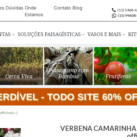
es
Dúvidas
Onde
Contato
Blog
(11) 5468-
Estamos
(15) 99608
ANTAS
SOLUÇÕES PAISAGÍSTICAS
VASOS E MAIS
KIT
Paisagismo com
Cerca Viva
Bambus
Frutíferas
DÍVEL - TODO SITE 60% OFF
icinalis.)
Saltar
VERBENA CAMARINHA S
para
off
o