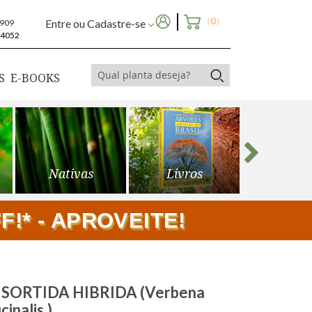
(
0
)
Entre ou Cadastre-se
6909
-4052
S
E-BOOKS
Nativas
Livros
Frutíf
!* - APROVEITE!
ORTIDA HIBRIDA (Verbena
icinalis.)