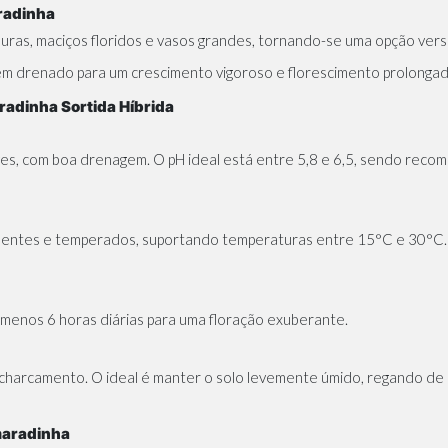
radinha
uras, maciços floridos e vasos grandes, tornando-se uma opção vers
 bem drenado para um crescimento vigoroso e florescimento prolongad
adinha Sortida Híbrida
es, com boa drenagem. O pH ideal está entre 5,8 e 6,5, sendo reco
uentes e temperados, suportando temperaturas entre 15°C e 30°C. 
o menos 6 horas diárias para uma floração exuberante.
ncharcamento. O ideal é manter o solo levemente úmido, regando d
maradinha