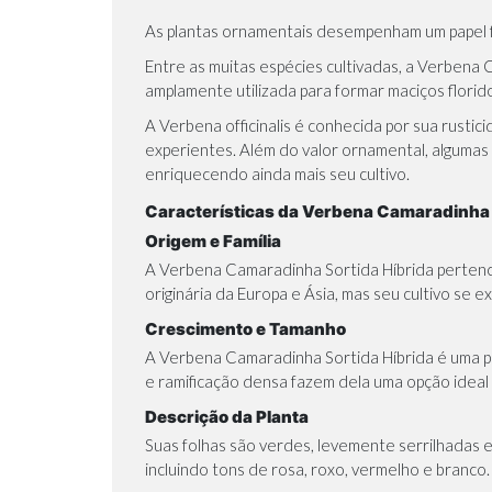
As
plantas ornamentais
desempenham um papel fu
Entre as muitas espécies cultivadas, a Verbena 
amplamente utilizada para formar maciços flori
A Verbena officinalis é conhecida por sua rustic
experientes. Além do valor ornamental, algumas
enriquecendo ainda mais seu cultivo.
Características da Verbena Camaradinh
Origem e Família
A Verbena Camaradinha Sortida Híbrida pertence 
originária da Europa e Ásia, mas seu cultivo se
Crescimento e Tamanho
A Verbena Camaradinha Sortida Híbrida é uma pl
e ramificação densa fazem dela uma opção ideal 
Descrição da Planta
Suas folhas são verdes, levemente serrilhadas
incluindo tons de rosa, roxo, vermelho e branco