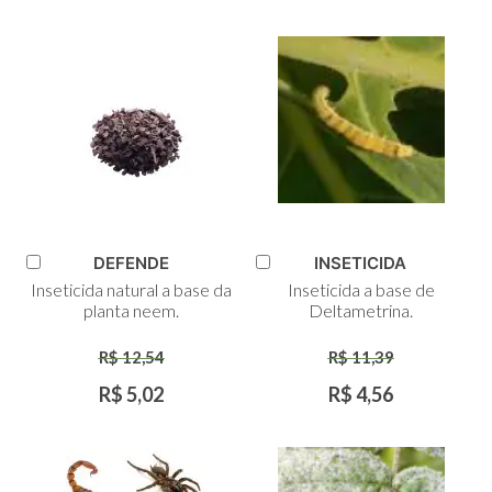
DEFENDE
INSETICIDA
Adicionar
Adicionar
Inseticida natural a base da
Inseticida a base de
ao
ao
planta neem.
Deltametrina.
Carrinho
Carrinho
R$ 12,54
R$ 11,39
R$ 5,02
R$ 4,56