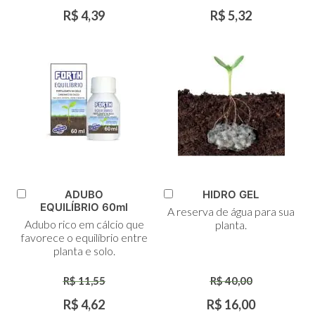
R$ 4,39
R$ 5,32
ADUBO
HIDRO GEL
Adicionar
Adicionar
EQUILÍBRIO 60ml
A reserva de água para sua
ao
ao
Adubo rico em cálcio que
planta.
Carrinho
Carrinho
favorece o equilíbrio entre
planta e solo.
R$ 11,55
R$ 40,00
R$ 4,62
R$ 16,00