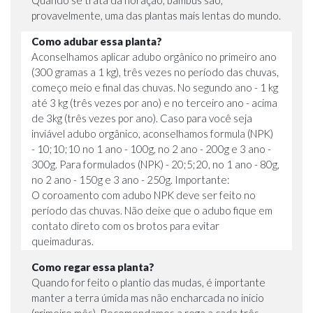
provavelmente, uma das plantas mais lentas do mundo.
Como adubar essa planta?
Aconselhamos aplicar adubo orgânico no primeiro ano
(300 gramas a 1 kg), três vezes no período das chuvas,
começo meio e final das chuvas. No segundo ano - 1 kg
até 3 kg (três vezes por ano) e no terceiro ano - acima
de 3kg (três vezes por ano). Caso para você seja
inviável adubo orgânico, aconselhamos formula (NPK)
- 10;10;10 no 1 ano - 100g, no 2 ano - 200g e 3 ano -
300g. Para formulados (NPK) - 20;5;20, no 1 ano - 80g,
no 2 ano - 150g e 3 ano - 250g. Importante:
O coroamento com adubo NPK deve ser feito no
período das chuvas. Não deixe que o adubo fique em
contato direto com os brotos para evitar
queimaduras.
Como regar essa planta?
Quando for feito o plantio das mudas, é importante
manter a terra úmida mas não encharcada no inicio
(primeiro mês). Recomendamos a rega a cada três