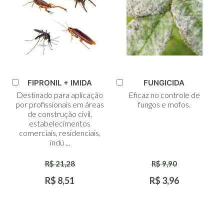
FIPRONIL + IMIDA
FUNGICIDA
Adicionar
Adicionar
Destinado para aplicação
Eficaz no controle de
ao
ao
por profissionais em áreas
fungos e mofos.
Carrinho
Carrinho
de construção civil,
estabelecimentos
comerciais, residenciais,
indú ...
R$ 21,28
R$ 9,90
R$ 8,51
R$ 3,96