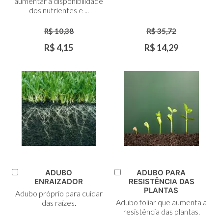
aumentar a disponibilidade
dos nutrientes e ...
R$ 10,38
R$ 35,72
R$ 4,15
R$ 14,29
ADUBO
ADUBO PARA
Adicionar
Adicionar
ENRAIZADOR
RESISTÊNCIA DAS
ao
ao
PLANTAS
Adubo próprio para cuidar
Carrinho
Carrinho
Adubo foliar que aumenta a
das raízes.
resistência das plantas.