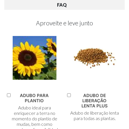
FAQ
Aproveite e leve junto
ADUBO PARA
ADUBO DE
Adicionar
Adicionar
PLANTIO
LIBERAÇÃO
ao
ao
LENTA PLUS
Adubo ideal para
Carrinho
Carrinho
Adubo de liberação lenta
enriquecer a terra no
para todas as plantas.
momento do plantio de
mudas, bem como