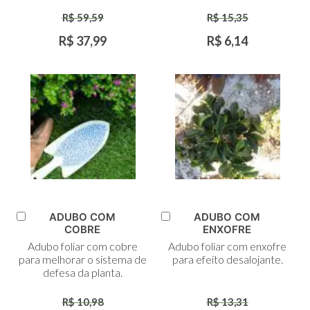
R$ 59,59
R$ 15,35
R$ 37,99
R$ 6,14
ADUBO COM
ADUBO COM
Adicionar
Adicionar
COBRE
ENXOFRE
ao
ao
Adubo foliar com cobre
Adubo foliar com enxofre
Carrinho
Carrinho
para melhorar o sistema de
para efeito desalojante.
defesa da planta.
R$ 10,98
R$ 13,31