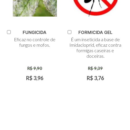
FUNGICIDA
FORMICIDA GEL
Adicionar
Adicionar
Eficaz no controle de
É um inseticida a base de
ao
ao
fungos e mofos.
Imidacloprid, eficaz contra
Carrinho
Carrinho
formigas caseiras e
doceiras.
R$ 9,90
R$ 9,39
R$ 3,96
R$ 3,76