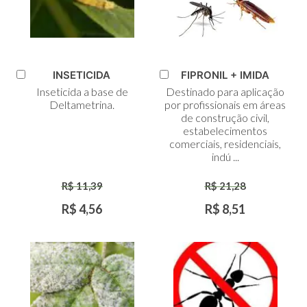
INSETICIDA
FIPRONIL + IMIDA
Adicionar
Adicionar
Inseticida a base de
Destinado para aplicação
ao
ao
Deltametrina.
por profissionais em áreas
Carrinho
Carrinho
de construção civil,
estabelecimentos
comerciais, residenciais,
indú ...
R$ 11,39
R$ 21,28
R$ 4,56
R$ 8,51