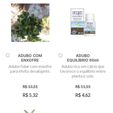
ADUBO COM
ADUBO
Adicionar
Adicionar
ENXOFRE
EQUILÍBRIO 60ml
ao
ao
Adubo foliar com enxofre
Adubo rico em cálcio que
Carrinho
Carrinho
para efeito desalojante.
favorece o equilíbrio entre
planta e solo.
R$ 13,31
R$ 11,55
R$ 5,32
R$ 4,62