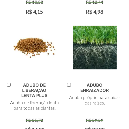
R$ 10,38
R$ 12,44
R$ 4,15
R$ 4,98
ADUBO DE
ADUBO
Adicionar
Adicionar
LIBERAÇÃO
ENRAIZADOR
ao
ao
LENTA PLUS
Adubo próprio para cuidar
Carrinho
Carrinho
Adubo de liberação lenta
das raízes.
para todas as plantas.
R$ 35,72
R$ 59,59