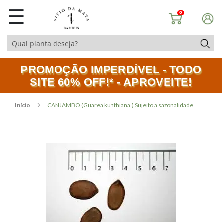
☰
0
PROMOÇÃO IMPERDÍVEL - TODO
SITE 60% OFF!* - APROVEITE!
Início
CANJAMBO (Guarea kunthiana.) Sujeito a sazonalidade
Pular
Saltar
para
para
o
o
final
início
da
da
Galeria
Galeria
de
de
imagens
imagens