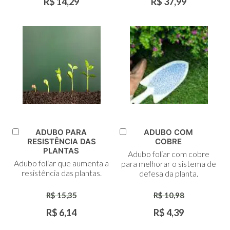
R$ 14,29
R$ 37,99
ADUBO PARA
ADUBO COM
Adicionar
Adicionar
RESISTÊNCIA DAS
COBRE
ao
ao
PLANTAS
Adubo foliar com cobre
Carrinho
Carrinho
Adubo foliar que aumenta a
para melhorar o sistema de
resistência das plantas.
defesa da planta.
R$ 15,35
R$ 10,98
R$ 6,14
R$ 4,39