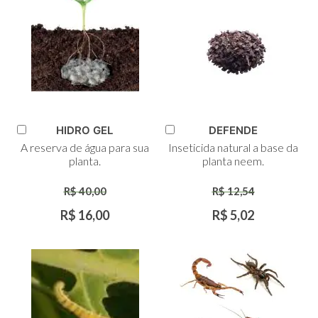
HIDRO GEL
DEFENDE
Adicionar
Adicionar
A reserva de água para sua
Inseticida natural a base da
ao
ao
planta.
planta neem.
Carrinho
Carrinho
R$ 40,00
R$ 12,54
R$ 16,00
R$ 5,02