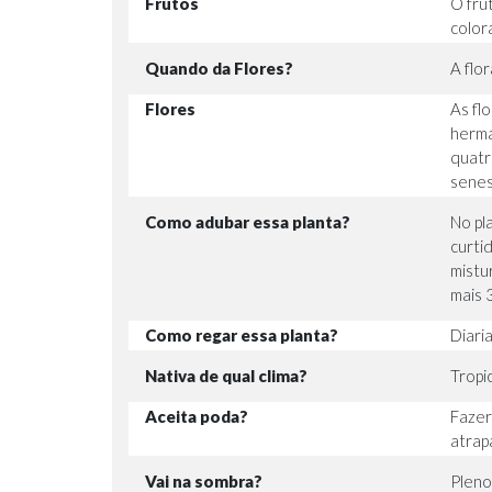
Frutos
O fru
color
Quando da Flores?
A flo
Flores
As fl
herma
quatr
senes
Como adubar essa planta?
No pl
curti
mistu
mais 
Como regar essa planta?
Diari
Nativa de qual clima?
Tropic
Aceita poda?
Fazer
atrap
Vai na sombra?
Pleno