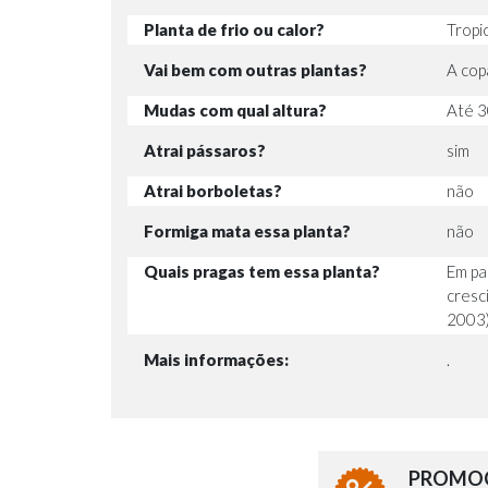
Planta de frio ou calor?
Tropi
Vai bem com outras plantas?
A cop
Mudas com qual altura?
Até 3
Atrai pássaros?
sim
Atrai borboletas?
não
Formiga mata essa planta?
não
Quais pragas tem essa planta?
Em pa
cresc
2003)
Mais informações:
.
PROMOÇ