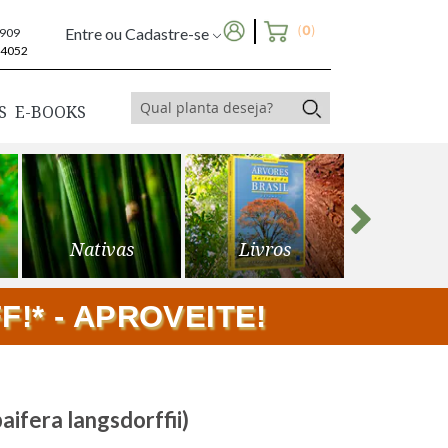
(
0
)
Entre ou Cadastre-se
6909
-4052
S
E-BOOKS
Nativas
Livros
Frutíf
!* - APROVEITE!
fera langsdorffii)