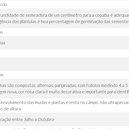
todo
fundidade de semeadura de um centímetro para a copaíba é adequad
ência das plântulas e boa percentagem de germinação das semente
as
ias
e.
lhas são compostas, alternas, paripinadas, com folíolos medindo 4 a 5
gem nova, cor rosa-clara é muito decorativa e importante para identi
envolvimento das mudas e plantas é lento no campo, não ultrapassa
s de altura.
ficação entre Julho a Outubro