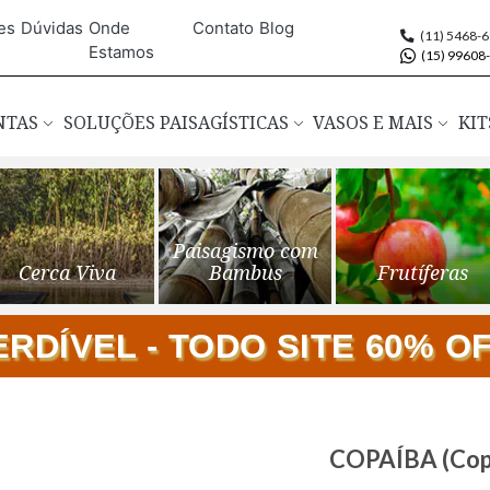
es
Dúvidas
Onde
Contato
Blog
(11) 5468-
Estamos
(15) 99608
ANTAS
SOLUÇÕES PAISAGÍSTICAS
VASOS E MAIS
KIT
Paisagismo com
Cerca Viva
Bambus
Frutíferas
DÍVEL - TODO SITE 60% OFF
Saltar
COPAÍBA (Copai
para
o