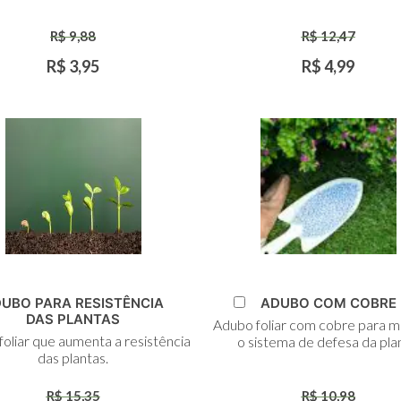
R$ 9,88
R$ 12,47
R$ 3,95
R$ 4,99
dicionar
Adicionar
UBO PARA RESISTÊNCIA
ADUBO COM COBRE
ao
ao
DAS PLANTAS
Adubo foliar com cobre para m
arrinho
Carrinho
oliar que aumenta a resistência
o sistema de defesa da pla
das plantas.
R$ 15,35
R$ 10,98