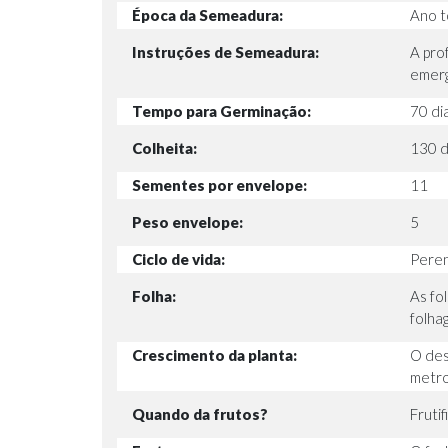
Época da Semeadura:
Ano 
Instruções de Semeadura:
A pro
emerg
Tempo para Germinação:
70 di
Colheita:
130 d
Sementes por envelope:
11
Peso envelope:
5
Ciclo de vida:
Peren
Folha:
As fo
folha
Crescimento da planta:
O des
metro
Quando da frutos?
Fruti