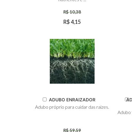
R$ 10,38
R$ 4,15
Adicionar
A
ADUBO ENRAIZADOR
AD
ao
Adubo próprio para cuidar das raízes.
Carrinho
C
Adubo f
R$ 59,59