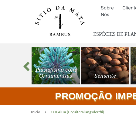
Sobre
Client
Nós
ESPÉCIES DE PL
s para o
Paisagismo com
ardim
Ornamentais
Semente
PROMOÇÃO IMPER
Início
COPAÍBA (Copaifera langsdorffii)
Pular
para
o