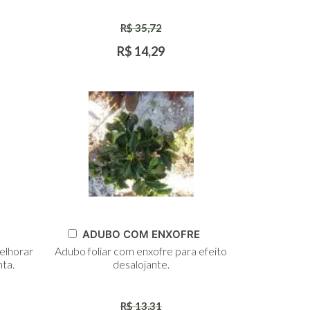
R$ 35,72
R$ 14,29
Adicionar
ADUBO COM ENXOFRE
ao
elhorar
Adubo foliar com enxofre para efeito
Carrinho
nta.
desalojante.
R$ 13,31