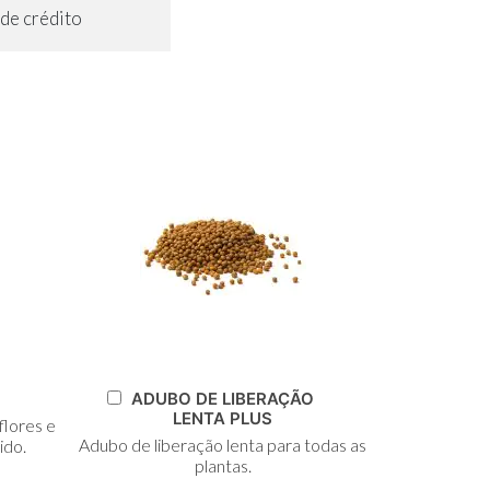
de crédito
Adicionar
ADUBO DE LIBERAÇÃO
ao
LENTA PLUS
flores e
Carrinho
Adubo de liberação lenta para todas as
ido.
plantas.