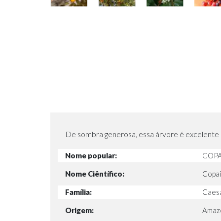
De sombra generosa, essa árvore é excelente p
Nome popular:
COPA
Nome Ciêntífico:
Copaif
Família:
Caesa
Origem:
Amazón