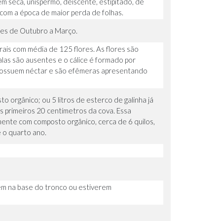
em seca, unispermo, deiscente, estipitado, de
 com a época de maior perda de folhas.
ses de Outubro a Março.
orais com média de 125 flores. As flores são
las são ausentes e o cálice é formado por
, possuem néctar e são efêmeras apresentando
o orgânico; ou 5 litros de esterco de galinha já
s primeiros 20 centímetros da cova. Essa
ente com composto orgânico, cerca de 6 quilos,
 o quarto ano.
em na base do tronco ou estiverem