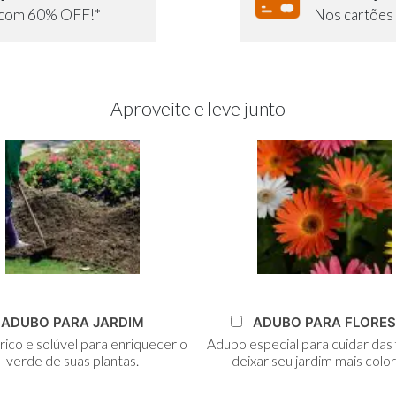
e com 60% OFF!*
Nos cartões 
Aproveite e leve junto
dicionar
Adicionar
ADUBO PARA JARDIM
ADUBO PARA FLORES
ao
ao
ico e solúvel para enriquecer o
Adubo especial para cuidar das 
arrinho
Carrinho
verde de suas plantas.
deixar seu jardim mais color