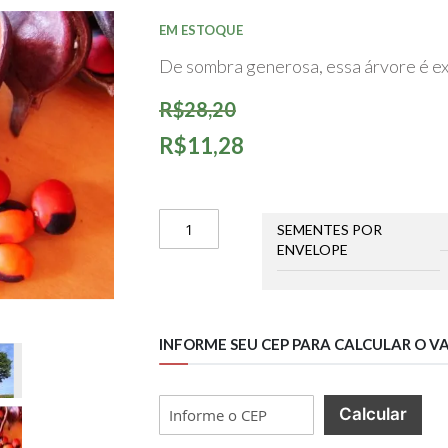
início
da
EM ESTOQUE
Galeria
de
De sombra generosa, essa árvore é ex
imagens
R$28,20
R$11,28
SEMENTES POR
ENVELOPE
INFORME SEU CEP PARA CALCULAR O V
Calcular