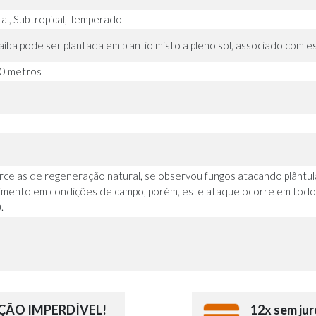
cal, Subtropical, Temperado
aíba pode ser plantada em plantio misto a pleno sol, associado com e
0 metros
rcelas de regeneração natural, se observou fungos atacando plântul
imento em condições de campo, porém, este ataque ocorre em tod
.
ÃO IMPERDÍVEL!
12x sem jur