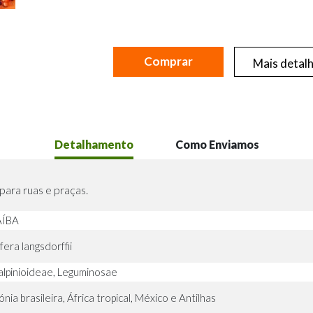
Comprar
Mais detal
Detalhamento
Como Enviamos
ara ruas e praças.
ÍBA
era langsdorffii
lpinioideae, Leguminosae
ia brasileira, África tropical, México e Antilhas