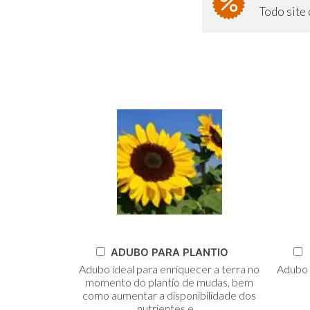
Todo sit
Adicionar
A
ADUBO PARA PLANTIO
ao
Adubo ideal para enriquecer a terra no
Adubo r
Carrinho
C
momento do plantio de mudas, bem
como aumentar a disponibilidade dos
nutrientes e ...