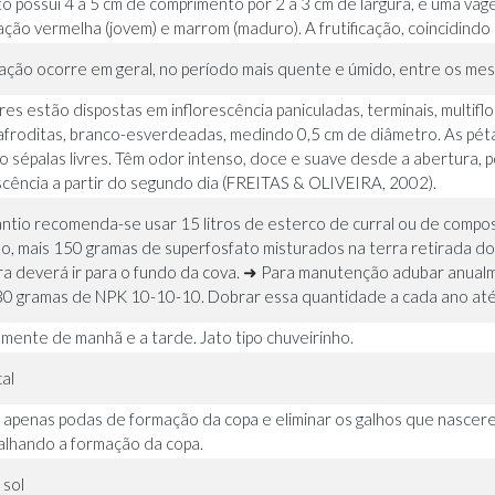
to possui 4 a 5 cm de comprimento por 2 a 3 cm de largura, é uma vag
ação vermelha (jovem) e marrom (maduro). A frutificação, coincidindo
ração ocorre em geral, no período mais quente e úmido, entre os me
ores estão dispostas em inflorescência paniculadas, terminais, multifl
froditas, branco-esverdeadas, medindo 0,5 cm de diâmetro. As péta
o sépalas livres. Têm odor intenso, doce e suave desde a abertura
cência a partir do segundo dia (FREITAS & OLIVEIRA, 2002).
antio recomenda-se usar 15 litros de esterco de curral ou de compost
do, mais 150 gramas de superfosfato misturados na terra retirada do
ra deverá ir para o fundo da cova. ➜ Para manutenção adubar anualm
30 gramas de NPK 10-10-10. Dobrar essa quantidade a cada ano até
amente de manhã e a tarde. Jato tipo chuveirinho.
al
 apenas podas de formação da copa e eliminar os galhos que nascer
alhando a formação da copa.
 sol