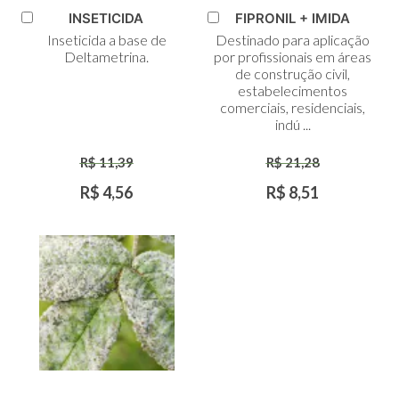
INSETICIDA
FIPRONIL + IMIDA
Adicionar
Adicionar
Inseticida a base de
Destinado para aplicação
ao
ao
Deltametrina.
por profissionais em áreas
Carrinho
Carrinho
de construção civil,
estabelecimentos
comerciais, residenciais,
indú ...
R$ 11,39
R$ 21,28
R$ 4,56
R$ 8,51