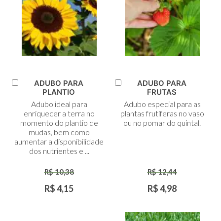
ADUBO PARA
ADUBO PARA
Adicionar
Adicionar
PLANTIO
FRUTAS
ao
ao
Adubo ideal para
Adubo especial para as
Carrinho
Carrinho
enriquecer a terra no
plantas frutíferas no vaso
momento do plantio de
ou no pomar do quintal.
mudas, bem como
aumentar a disponibilidade
dos nutrientes e ...
R$ 10,38
R$ 12,44
R$ 4,15
R$ 4,98