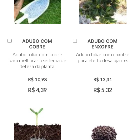
ADUBO COM
ADUBO COM
Adicionar
Adicionar
COBRE
ENXOFRE
ao
ao
Adubo foliar com cobre
Adubo foliar com enxofre
Carrinho
Carrinho
para melhorar o sistema de
para efeito desalojante.
defesa da planta.
R$ 10,98
R$ 13,31
R$ 4,39
R$ 5,32