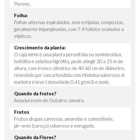
Perene.
Folha:
Folhas alternas espiraladas, sem estípulas, compostas,
geralmente imparipinadas, com 7-9 folíolos ovalados a
elípticos.
Crescimento da planta:
O cajá mirim é uma planta perenifólia ou semidecídua,
heliófita e seletiva higrófita, pode atingir 20 a 25 m de
altura, com tronco cilíndrico de 40-60 cm de diâmetro,
revestido por casca fendida com ritidoma suberoso. A
madeira é leve ( densidade 0,41 g/cm3) e mole.
Quando da frutos?
Amadurecem de Outubro-Janeiro.
Frutos
Frutos drupas carnosas, amarelas e comestíveis;
pir~enio (caroço) suberoso e enrugado.
Quando da Flores?