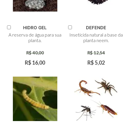
HIDRO GEL
DEFENDE
Adicionar
Adicionar
A reserva de água para sua
Inseticida natural a base da
ao
ao
planta.
planta neem.
Carrinho
Carrinho
R$ 40,00
R$ 12,54
R$ 16,00
R$ 5,02