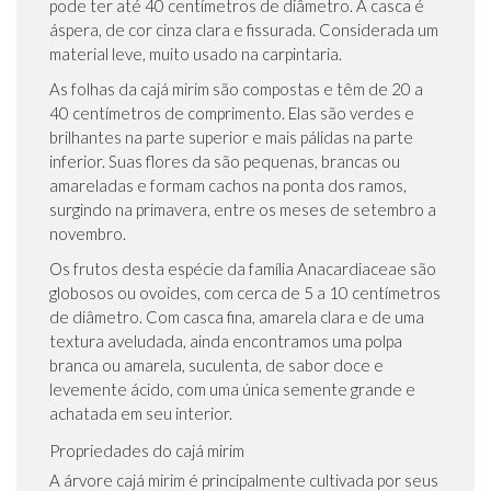
pode ter até 40 centímetros de diâmetro. A casca é
áspera, de cor cinza clara e fissurada. Considerada um
material leve, muito usado na carpintaria.
As folhas da cajá mirim são compostas e têm de 20 a
40 centímetros de comprimento. Elas são verdes e
brilhantes na parte superior e mais pálidas na parte
inferior. Suas flores da são pequenas, brancas ou
amareladas e formam cachos na ponta dos ramos,
surgindo na primavera, entre os meses de setembro a
novembro.
Os frutos desta espécie da família Anacardiaceae são
globosos ou ovoides, com cerca de 5 a 10 centímetros
de diâmetro. Com casca fina, amarela clara e de uma
textura aveludada, ainda encontramos uma polpa
branca ou amarela, suculenta, de sabor doce e
levemente ácido, com uma única semente grande e
achatada em seu interior.
Propriedades do cajá mirim
A árvore cajá mirim é principalmente cultivada por seus