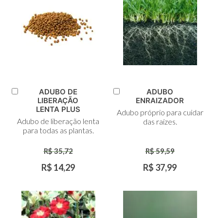
ADUBO DE
ADUBO
Adicionar
Adicionar
LIBERAÇÃO
ENRAIZADOR
ao
ao
LENTA PLUS
Adubo próprio para cuidar
Carrinho
Carrinho
Adubo de liberação lenta
das raízes.
para todas as plantas.
R$ 35,72
R$ 59,59
R$ 14,29
R$ 37,99