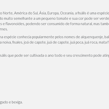
 Norte, América do Sul, Ásia, Europa, Oceania, a fisális é uma espéci
ndo muito semelhante a um pequeno tomate e sua cor pode ser verde, 
ides e flavonoides, podendo ser consumido de forma natural, mas tamb
rnes.
 é uma espécie conhecia popularmente pelos nomes de alquenquenje, ba
 noiva, fisales, joá de capote, juá de capote, juá poca, juá roca, ma
isális que pode ser cultivada o ano todo e seu crescimento pode ating
ígado e bexiga.