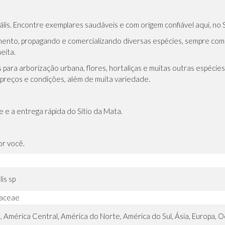
lis. Encontre exemplares saudáveis e com origem confiável aqui, no S
mento, propagando e comercializando diversas espécies, sempre com
eita.
s para arborização urbana, flores, hortaliças e muitas outras espéci
s preços e condições, além de muita variedade.
 e a entrega rápida do Sítio da Mata.
or você.
s
is sp
aceae
a, América Central, América do Norte, América do Sul, Ásia, Europa, 