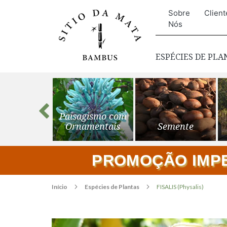
Sobre
Client
Nós
ESPÉCIES DE PL
s para o
Paisagismo com
ardim
Ornamentais
Semente
PROMOÇÃO IMPER
Início
Espécies de Plantas
FISALIS (Physalis)
Pular
para
o