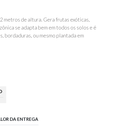
2 metros de altura. Gera frutas exóticas,
ônica se adapta bem em todos os solos e é
os, bordaduras, ou mesmo plantada em
O
ALOR DA ENTREGA