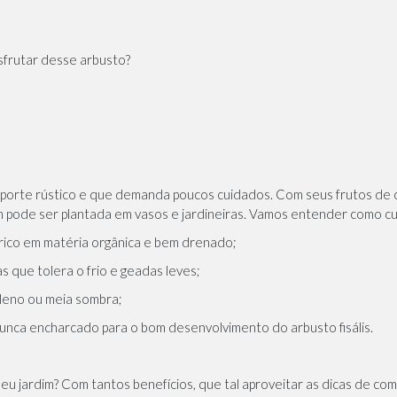
sfrutar desse arbusto?
 porte rústico e que demanda poucos cuidados. Com seus frutos de cá
pode ser plantada em vasos e jardineiras. Vamos entender como cul
 rico em matéria orgânica e bem drenado;
 que tolera o frio e geadas leves;
 pleno ou meia sombra;
unca encharcado para o bom desenvolvimento do arbusto fisális.
seu jardim? Com tantos benefícios, que tal aproveitar as dicas de com