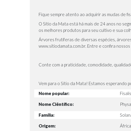
Fique sempre atento ao adquirir as mudas de fisá
O Sítio da Mata está há mais de 24 anos no seg
os melhores produtos para seu cultivo e sua colh
Árvores frutíferas de diversas espécies, árvore
www.sitiodamata.com.br
. Entre e confira nosso
Conte com a praticidade, comodidade, qualidade
Vem para o Sítio da Mata! Estamos esperando p
Nome popular:
Fisali
Nome Ciêntífico:
Physal
Família:
Solan
Origem:
Áfric