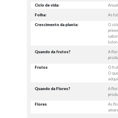
Ciclo de vida:
Anual
Folha:
As fo
Crescimento da planta:
O cic
prime
sabor
tutor
Quando da frutos?
A flo
produ
Frutos
O fru
O que
adqui
Quando da Flores?
A flo
produ
Flores
As fl
amare