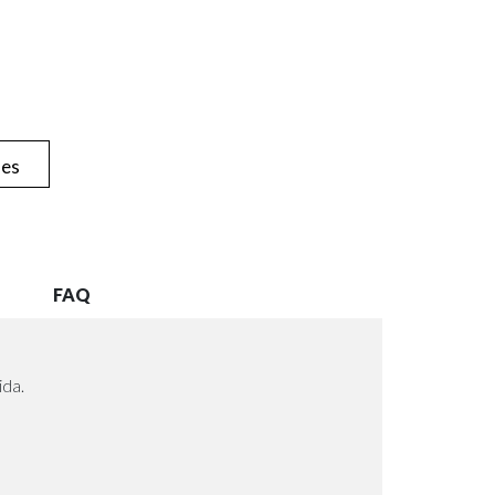
hes
FAQ
ida.