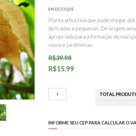
início
da
EM ESTOQUE
Galeria
de
Planta arbustiva que pode chegar até 
imagens
delicadas e pequenas. De origem amaz
apropriada para a formação de maciç
vasos e jardineiras.
R$39,98
R$15,99
TOTAL PRODUT
INFORME SEU CEP PARA CALCULAR O V