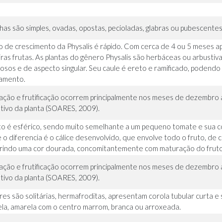
lhas são simples, ovadas, opostas, pecioladas, glabras ou pubescent
lo de crescimento da Physalis é rápido. Com cerca de 4 ou 5 meses apó
iras frutas. As plantas do gênero Physalis são herbáceas ou arbusti
osos e de aspecto singular. Seu caule é ereto e ramificado, podendo
amento.
ração e frutificação ocorrem principalmente nos meses de dezembro a
tivo da planta (SOARES, 2009).
to é esférico, sendo muito semelhante a um pequeno tomate e sua co
 o diferencia é o cálice desenvolvido, que envolve todo o fruto, de 
rindo uma cor dourada, concomitantemente com maturação do fruto
ração e frutificação ocorrem principalmente nos meses de dezembro a
tivo da planta (SOARES, 2009).
ores são solitárias, hermafroditas, apresentam corola tubular curta e
la, amarela com o centro marrom, branca ou arroxeada.