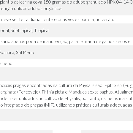
plantio aplicar na cova 150 gramas do adubo granulado NPK 04-14-
enção utilizar adubos orgânicos.
 deve ser feita diariamente e duas vezes por dia, no verão.
rial, Subtropical, Tropical
sário apenas poda de manutenção, para retirada de galhos secos e 
Sombra, Sol Pleno
 ameno
m
ncipais pragas encontradas na cultura da Physalis são: Epitrix sp. (Pul
arginata (Percevejo), Phthia picta e Manduca sexta paphus. Atualmen
odem ser utilizados no cultivo de Physalis, portanto, os meios mais ut
o integrado de pragas (MIP), utilizando práticas culturais adequadas e