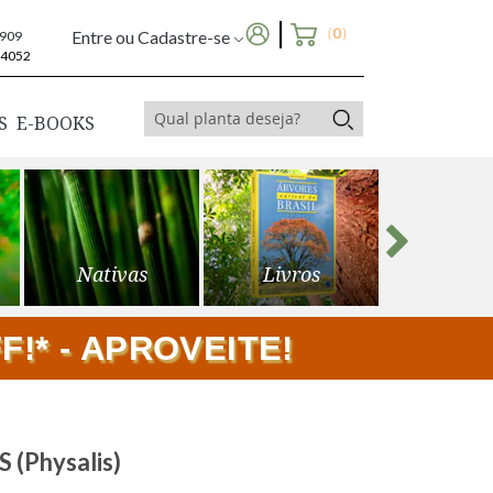
(
0
)
Entre ou Cadastre-se
6909
-4052
S
E-BOOKS
Nativas
Livros
Frutíf
!* - APROVEITE!
S (Physalis)