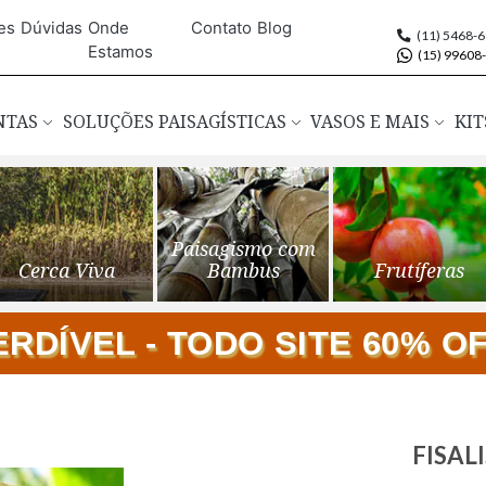
es
Dúvidas
Onde
Contato
Blog
(11) 5468-
Estamos
(15) 99608
ANTAS
SOLUÇÕES PAISAGÍSTICAS
VASOS E MAIS
KIT
Paisagismo com
Cerca Viva
Bambus
Frutíferas
DÍVEL - TODO SITE 60% OFF
Saltar
FISALI
para
o