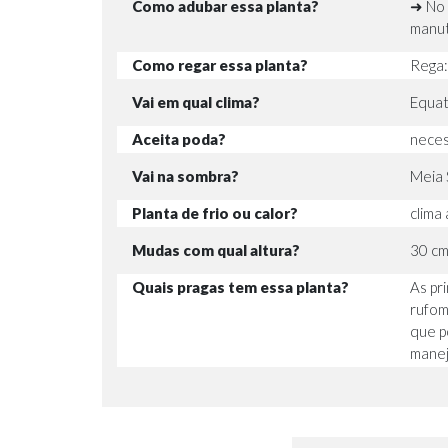
Como adubar essa planta?
➜ No 
manut
Como regar essa planta?
Rega:
Vai em qual clima?
Equato
Aceita poda?
neces
Vai na sombra?
Meia 
Planta de frio ou calor?
clima
Mudas com qual altura?
30 c
Quais pragas tem essa planta?
As pri
rufom
que p
manej