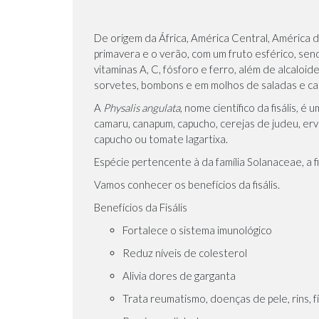
De origem da África, América Central, América do
primavera e o verão, com um fruto esférico, se
vitaminas A, C, fósforo e ferro, além de alcalo
sorvetes, bombons e em molhos de saladas e ca
A
Physalis angulata
, nome científico da fisális,
camaru, canapum, capucho, cerejas de judeu, erva
capucho ou tomate lagartixa.
Espécie pertencente à da família Solanaceae, a f
Vamos conhecer os benefícios da fisális.
Benefícios da Fisális
Fortalece o sistema imunológico
Reduz níveis de colesterol
Alivia dores de garganta
Trata reumatismo, doenças de pele, rins, f