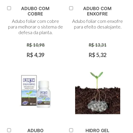
ADUBO COM
ADUBO COM
Adicionar
Adicionar
COBRE
ENXOFRE
ao
ao
Adubo foliar com cobre
Adubo foliar com enxofre
Carrinho
Carrinho
para melhorar o sistema de
para efeito desalojante.
defesa da planta.
R$ 10,98
R$ 13,31
R$ 4,39
R$ 5,32
ADUBO
HIDRO GEL