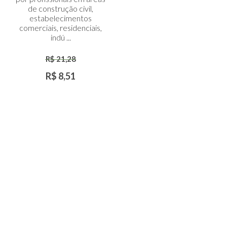
Carrinho
de construção civil,
estabelecimentos
comerciais, residenciais,
indú ...
R$ 21,28
R$ 8,51