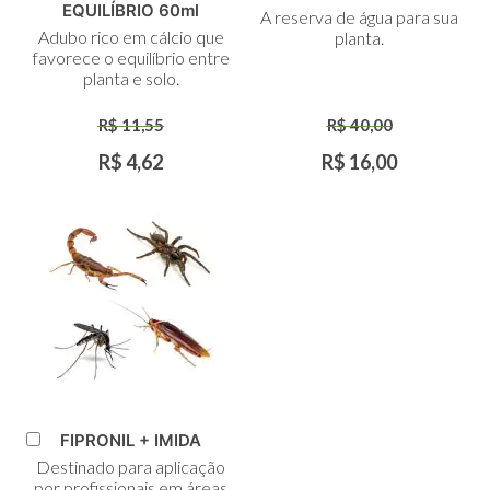
Adicionar
Adicionar
EQUILÍBRIO 60ml
A reserva de água para sua
ao
ao
Adubo rico em cálcio que
planta.
Carrinho
Carrinho
favorece o equilíbrio entre
planta e solo.
R$ 11,55
R$ 40,00
R$ 4,62
R$ 16,00
FIPRONIL + IMIDA
Adicionar
Destinado para aplicação
ao
por profissionais em áreas