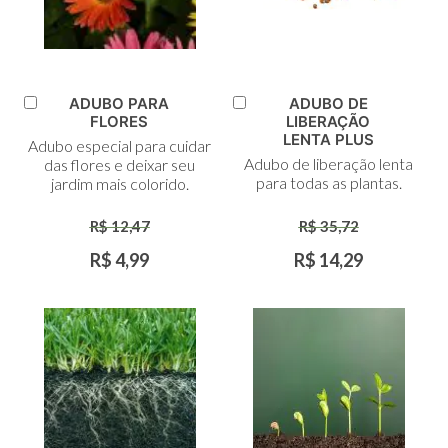
ADUBO PARA
ADUBO DE
Adicionar
Adicionar
FLORES
LIBERAÇÃO
ao
ao
LENTA PLUS
Adubo especial para cuidar
Carrinho
Carrinho
Adubo de liberação lenta
das flores e deixar seu
para todas as plantas.
jardim mais colorido.
R$ 12,47
R$ 35,72
R$ 4,99
R$ 14,29