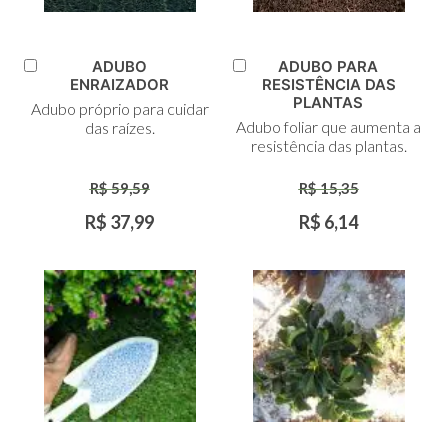
ADUBO
ADUBO PARA
Adicionar
Adicionar
ENRAIZADOR
RESISTÊNCIA DAS
ao
ao
PLANTAS
Adubo próprio para cuidar
Carrinho
Carrinho
Adubo foliar que aumenta a
das raízes.
resistência das plantas.
R$ 59,59
R$ 15,35
R$ 37,99
R$ 6,14