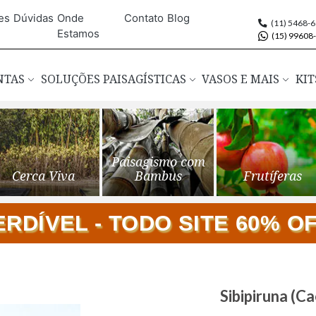
es
Dúvidas
Onde
Contato
Blog
(11) 5468-
Estamos
(15) 99608
ANTAS
SOLUÇÕES PAISAGÍSTICAS
VASOS E MAIS
KIT
Paisagismo com
Cerca Viva
Bambus
Frutíferas
DÍVEL - TODO SITE 60% OFF
Saltar
Sibipiruna (Ca
para
o