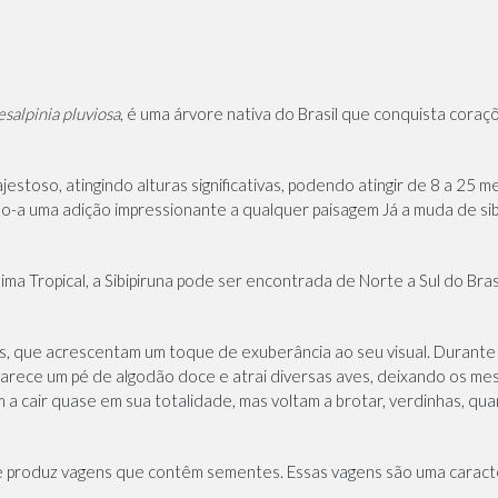
salpinia pluviosa
, é uma árvore nativa do Brasil que conquista coraçõ
estoso, atingindo alturas significativas, podendo atingir de 8 a 25 
o-a uma adição impressionante a qualquer paisagem Já a muda de sib
ma Tropical, a Sibipiruna pode ser encontrada de Norte a Sul do Bras
as, que acrescentam um toque de exuberância ao seu visual. Durante 
arece um pé de algodão doce e atrai diversas aves, deixando os me
m a cair quase em sua totalidade, mas voltam a brotar, verdinhas, qu
que produz vagens que contêm sementes. Essas vagens são uma caracte