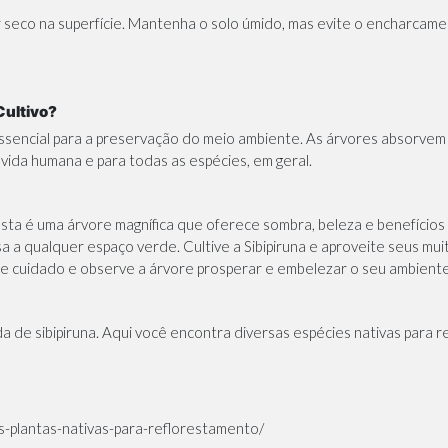
 seco na superfície. Mantenha o solo úmido, mas evite o encharcame
Cultivo?
 essencial para a preservação do meio ambiente. As árvores absorve
vida humana e para todas as espécies, em geral.
sta é uma árvore magnífica que oferece sombra, beleza e benefícios 
sa a qualquer espaço verde. Cultive a Sibipiruna e aproveite seus mu
de cuidado e observe a árvore prosperar e embelezar o seu ambiente
a de sibipiruna. Aqui você encontra diversas espécies nativas para 
as-plantas-nativas-para-reflorestamento/