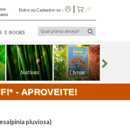
(
0
)
Entre ou Cadastre-se
6909
-4052
S
E-BOOKS
Nativas
Livros
Frutíf
!* - APROVEITE!
esalpinia pluviosa)