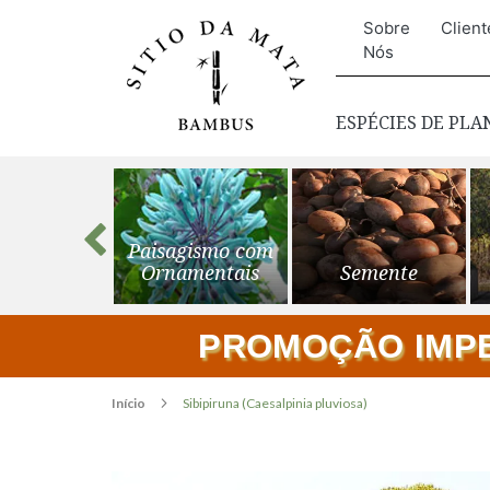
Sobre
Client
Nós
ESPÉCIES DE PL
s para o
Paisagismo com
ardim
Ornamentais
Semente
PROMOÇÃO IMPER
Início
Sibipiruna (Caesalpinia pluviosa)
Pular
para
o