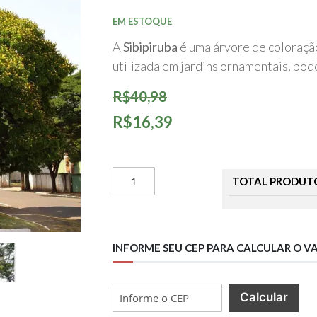
início
da
EM ESTOQUE
Galeria
de
A
Sibipiruba
é uma árvore de coloraçã
imagens
utilizada em jardins ornamentais, pod
R$40,98
R$16,39
TOTAL PRODUT
INFORME SEU CEP PARA CALCULAR O V
Calcular