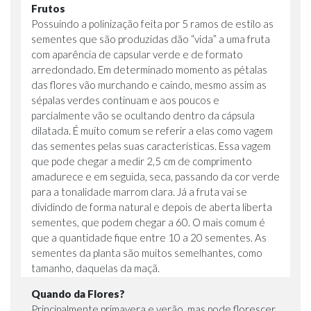
Frutos
Possuindo a polinização feita por 5 ramos de estilo as
sementes que são produzidas dão “vida” a uma fruta
com aparência de capsular verde e de formato
arredondado. Em determinado momento as pétalas
das flores vão murchando e caindo, mesmo assim as
sépalas verdes continuam e aos poucos e
parcialmente vão se ocultando dentro da cápsula
dilatada. É muito comum se referir a elas como vagem
das sementes pelas suas características. Essa vagem
que pode chegar a medir 2,5 cm de comprimento
amadurece e em seguida, seca, passando da cor verde
para a tonalidade marrom clara. Já a fruta vai se
dividindo de forma natural e depois de aberta liberta
sementes, que podem chegar a 60. O mais comum é
que a quantidade fique entre 10 a 20 sementes. As
sementes da planta são muitos semelhantes, como
tamanho, daquelas da maçã.
Quando da Flores?
Principalmente primavera e verão, mas pode florescer