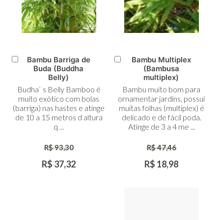
Bambu Barriga de
Bambu Multiplex
Adicionar
Adicionar
Buda (Buddha
(Bambusa
ao
ao
Belly)
multiplex)
Carrinho
Carrinho
Budha` s Belly Bamboo é
Bambu muito bom para
muito exótico com bolas
ornamentar jardins, possui
(barriga) nas hastes e atinge
muitas folhas (multiplex) é
de 10 a 15 metros d altura
delicado e de fácil poda.
q ...
Atinge de 3 a 4 me ...
R$ 93,30
R$ 47,46
R$ 37,32
R$ 18,98