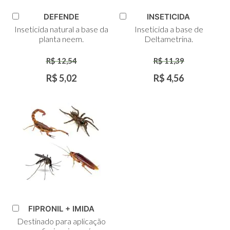
DEFENDE
INSETICIDA
Adicionar
Adicionar
Inseticida natural a base da
Inseticida a base de
ao
ao
planta neem.
Deltametrina.
Carrinho
Carrinho
R$ 12,54
R$ 11,39
R$ 5,02
R$ 4,56
FIPRONIL + IMIDA
Adicionar
Destinado para aplicação
ao