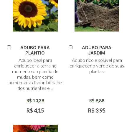
ADUBO PARA
ADUBO PARA
Adicionar
Adicionar
PLANTIO
JARDIM
ao
ao
Adubo ideal para
Adubo rico e solúvel para
Carrinho
Carrinho
enriquecer a terra no
enriquecer o verde de suas
momento do plantio de
plantas.
mudas, bem como
aumentar a disponibilidade
dos nutrientes e ...
R$ 10,38
R$ 9,88
R$ 4,15
R$ 3,95