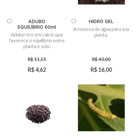
ADUBO
HIDRO GEL
Adicionar
Adicionar
EQUILÍBRIO 60ml
A reserva de água para sua
ao
ao
Adubo rico em cálcio que
planta.
Carrinho
Carrinho
favorece o equilíbrio entre
planta e solo.
R$ 11,55
R$ 40,00
R$ 4,62
R$ 16,00