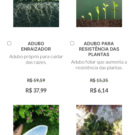
ADUBO
ADUBO PARA
Adicionar
Adicionar
ENRAIZADOR
RESISTÊNCIA DAS
ao
ao
PLANTAS
Adubo próprio para cuidar
Carrinho
Carrinho
Adubo foliar que aumenta a
das raízes.
resistência das plantas.
R$ 59,59
R$ 15,35
R$ 37,99
R$ 6,14