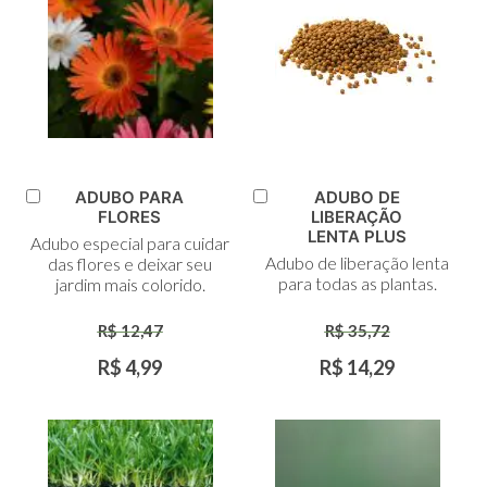
ADUBO PARA
ADUBO DE
Adicionar
Adicionar
FLORES
LIBERAÇÃO
ao
ao
LENTA PLUS
Adubo especial para cuidar
Carrinho
Carrinho
Adubo de liberação lenta
das flores e deixar seu
para todas as plantas.
jardim mais colorido.
R$ 12,47
R$ 35,72
R$ 4,99
R$ 14,29