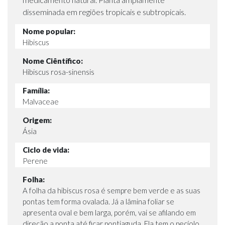
disseminada em regiões tropicais e subtropicais.
Nome popular:
Hibiscus
Nome Ciêntífico:
Hibiscus rosa-sinensis
Família:
Malvaceae
Origem:
Ásia
Ciclo de vida:
Perene
Folha:
A folha da hibiscus rosa é sempre bem verde e as suas
pontas tem forma ovalada. Já a lâmina foliar se
apresenta oval e bem larga, porém, vai se afilando em
direção a ponta até ficar pontiaguda. Ela tem o pecíolo