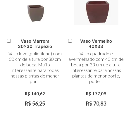
Vaso Marrom
Vaso Vermelho
Adicionar
Adicionar
30x30 Trapézio
40X33
ao
ao
Vaso leve (polietileno) com
Vaso quadrado e
Carrinho
Carrinho
30 cm de altura por 30 cm
avermelhado com 40 cm de
de boca. Muito
boca por 33 cm de altura.
interessante para todas
Interessante para nossas
nossas plantas de menor
plantas de menor porte,
por ...
pode ...
R$ 140,62
R$ 177,08
R$ 56,25
R$ 70,83