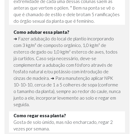
extremidade de cada uma dessas colunas saem as
anteras que vertem o pólen. * Bem na ponta se vê o
que é chamado de estilo e dele brotam 5 ramificações
do órgão sexual da planta que é feminino.
Como adubar essa planta?
➜ Fazer adubação do local de plantio incorporando
com 3 kg/m² de composto orgânico, 1,0 kg/m² de
esterco de gado ou 1,0 kg/m² esterco de aves, todos
já curtidos. Caso seja necessário, deve-se
complementar a adubação com fósforo através de
fosfato natural e/ou potássio com introdução de
cinzas de madeira. ➜ Para manutenção aplicar NPK
10-10-10, cerca de 1 a 5 colheres de sopa (conforme
o tamanho da planta), sempre ao redor do caule, nunca
junto a ele, incorporar levemente ao solo e regar em
seguida.
Como regar essa planta?
Gosta de solo úmido, mas não encharcado, regar 2
vezes por semana.