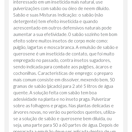
interessado em um inseticida mais natural, use
pulverizações com sabão ou óleo de neem diluído.
Sabão e suas Misturas Indicação: o sabão (não
detergente) tem efeito inseticida e quando
acrescentado em outros defensivos naturais pode
aumentar a sua efetividade. 0 sabão sozinho tem bom
efeito sobre muitos insetos de corpo mole como:
pulgão, lagartas e mosca branca. A emulsão de sabão e
querosene é um inseticida de contato, que foi muito
empregado no passado, contra insetos sugadores,
sendo indicada para combate aos pulgões, ácaros e
cochonilhas. Características de emprego: o preparo
mais comum consiste em dissolver, mexendo bem, 50
gramas de sabão (picado) para 2 até 5 litros de água
quente. A solução feita com sabão tem boa
adesividade na planta e no inseto praga. Pulverizar
sobre as folhagens e pragas. Nas plantas delicadas e
árvores novas, no verão ou períodos quentes, utiliza-
se a solução de sabão e querosene bem diluída, ou
seja, uma parte para 50 a 60 partes de água. Depois de
preparada a emulsão deve ser aplicada dentro de um