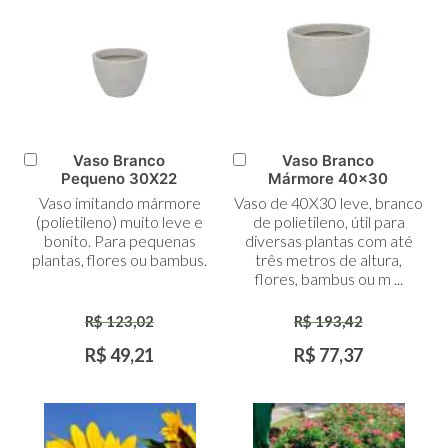
Vaso Branco
Vaso Branco
Adicionar
Adicionar
Pequeno 30X22
Mármore 40x30
ao
ao
Vaso imitando mármore
Vaso de 40X30 leve, branco
Carrinho
Carrinho
(polietileno) muito leve e
de polietileno, útil para
bonito. Para pequenas
diversas plantas com até
plantas, flores ou bambus.
três metros de altura,
flores, bambus ou m ...
R$ 123,02
R$ 193,42
R$ 49,21
R$ 77,37