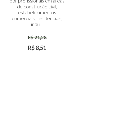
por profissionais em áreas
Carrinho
de construção civil,
estabelecimentos
comerciais, residenciais,
indú ...
R$ 21,28
R$ 8,51