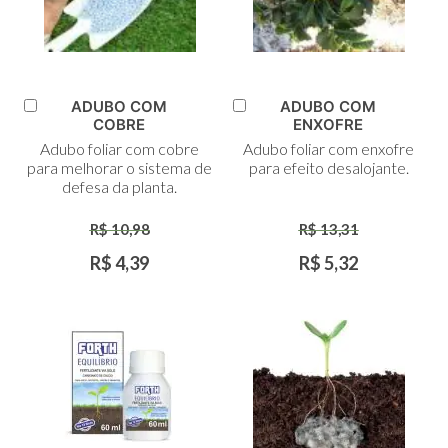
ADUBO COM
ADUBO COM
Adicionar
Adicionar
COBRE
ENXOFRE
ao
ao
Adubo foliar com cobre
Adubo foliar com enxofre
Carrinho
Carrinho
para melhorar o sistema de
para efeito desalojante.
defesa da planta.
R$ 10,98
R$ 13,31
R$ 4,39
R$ 5,32