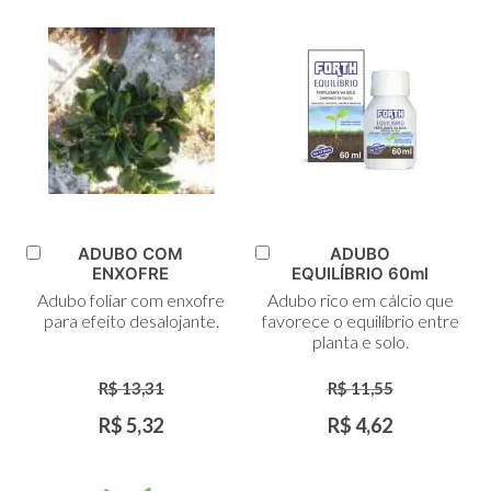
ADUBO COM
ADUBO
Adicionar
Adicionar
ENXOFRE
EQUILÍBRIO 60ml
ao
ao
Adubo foliar com enxofre
Adubo rico em cálcio que
Carrinho
Carrinho
para efeito desalojante.
favorece o equilíbrio entre
planta e solo.
R$ 13,31
R$ 11,55
R$ 5,32
R$ 4,62