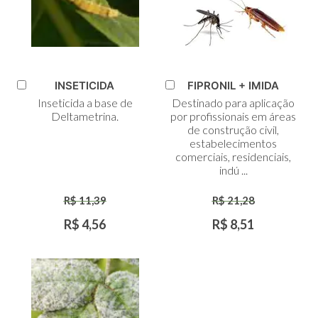
INSETICIDA
FIPRONIL + IMIDA
Adicionar
Adicionar
Inseticida a base de
Destinado para aplicação
ao
ao
Deltametrina.
por profissionais em áreas
Carrinho
Carrinho
de construção civil,
estabelecimentos
comerciais, residenciais,
indú ...
R$ 11,39
R$ 21,28
R$ 4,56
R$ 8,51