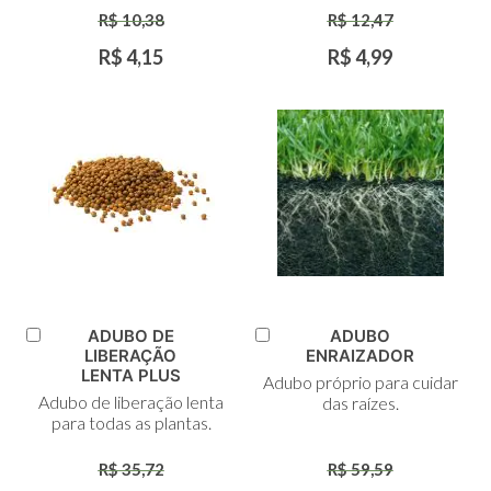
R$ 10,38
R$ 12,47
R$ 4,15
R$ 4,99
ADUBO DE
ADUBO
Adicionar
Adicionar
LIBERAÇÃO
ENRAIZADOR
ao
ao
LENTA PLUS
Adubo próprio para cuidar
Carrinho
Carrinho
Adubo de liberação lenta
das raízes.
para todas as plantas.
R$ 35,72
R$ 59,59