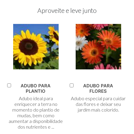
Aproveite e leve junto
ADUBO PARA
ADUBO PARA
Adicionar
Adicionar
PLANTIO
FLORES
ao
ao
Adubo ideal para
Adubo especial para cuidar
Carrinho
Carrinho
enriquecer a terra no
das flores e deixar seu
momento do plantio de
jardim mais colorido.
mudas, bem como
aumentar a disponibilidade
dos nutrientes e ...