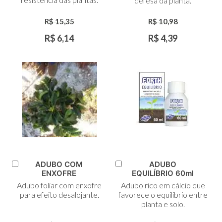
defesa da planta.
R$ 15,35
R$ 10,98
R$ 6,14
R$ 4,39
ADUBO COM
ADUBO
Adicionar
Adicionar
ENXOFRE
EQUILÍBRIO 60ml
ao
ao
Adubo foliar com enxofre
Adubo rico em cálcio que
Carrinho
Carrinho
para efeito desalojante.
favorece o equilíbrio entre
planta e solo.