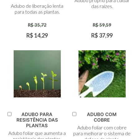
Adubo próprio para cuidar
Carrinho
Carrinho
Adubo de liberação lenta
das raízes.
para todas as plantas.
R$ 35,72
R$ 59,59
R$ 14,29
R$ 37,99
ADUBO PARA
ADUBO COM
Adicionar
Adicionar
RESISTÊNCIA DAS
COBRE
ao
ao
PLANTAS
Adubo foliar com cobre
Carrinho
Carrinho
Adubo foliar que aumenta a
para melhorar o sistema de
resistência das plantas.