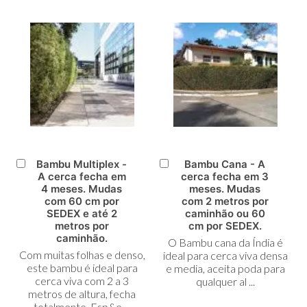
Bambu Multiplex -
Bambu Cana - A
Adicionar
Adicionar
A cerca fecha em
cerca fecha em 3
ao
ao
4 meses. Mudas
meses. Mudas
Carrinho
Carrinho
com 60 cm por
com 2 metros por
SEDEX e até 2
caminhão ou 60
metros por
cm por SEDEX.
caminhão.
O Bambu cana da Índia é
Com muitas folhas e denso,
ideal para cerca viva densa
este bambu é ideal para
e media, aceita poda para
cerca viva com 2 a 3
qualquer al ...
metros de altura, fecha
totalmente. Esp&e ...