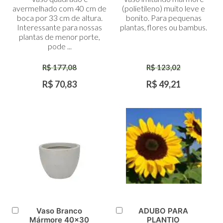
Carrinho
Carrinho
avermelhado com 40 cm de
(polietileno) muito leve e
boca por 33 cm de altura.
bonito. Para pequenas
Interessante para nossas
plantas, flores ou bambus.
plantas de menor porte,
pode ...
R$ 177,08
R$ 123,02
R$ 70,83
R$ 49,21
Vaso Branco
ADUBO PARA
Adicionar
Adicionar
Mármore 40x30
PLANTIO