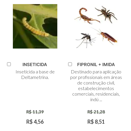
INSETICIDA
FIPRONIL + IMIDA
Adicionar
Adicionar
Inseticida a base de
Destinado para aplicação
ao
ao
Deltametrina.
por profissionais em áreas
Carrinho
Carrinho
de construção civil,
estabelecimentos
comerciais, residenciais,
indú ...
R$ 11,39
R$ 21,28
R$ 4,56
R$ 8,51