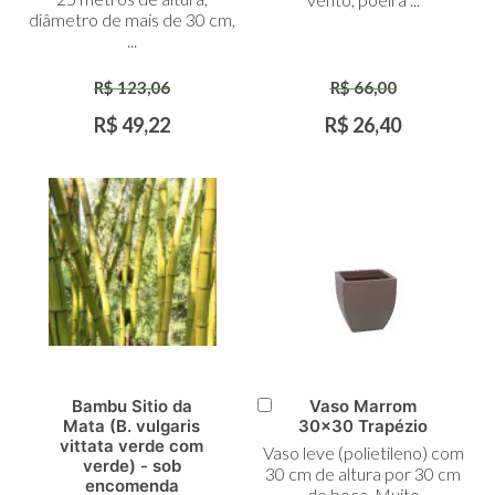
diâmetro de mais de 30 cm,
...
R$ 123,06
R$ 66,00
R$ 49,22
R$ 26,40
Bambu Sitio da
Vaso Marrom
Adicionar
Mata (B. vulgaris
30x30 Trapézio
ao
vittata verde com
Vaso leve (polietileno) com
Carrinho
verde) - sob
30 cm de altura por 30 cm
encomenda
de boca. Muito