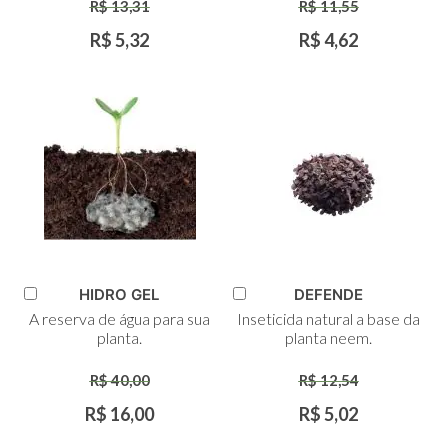
R$ 13,31
R$ 11,55
R$ 5,32
R$ 4,62
HIDRO GEL
DEFENDE
Adicionar
Adicionar
A reserva de água para sua
Inseticida natural a base da
ao
ao
planta.
planta neem.
Carrinho
Carrinho
R$ 40,00
R$ 12,54
R$ 16,00
R$ 5,02