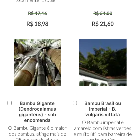
R$ 47,46
R$ 54,00
R$ 18,98
R$ 21,60
Bambu Gigante
Bambu Brasil ou
Adicionar
Adicionar
(Dendrocalamus
Imperial - B.
ao
ao
giganteus) - sob
vulgaris vittata
Carrinho
Carrinho
encomenda
O Bambu imperial é
O Bambu Gigante é o maior
amarelo com listras verdes
dos bambus, atinge mais de
e muito útil para barreira de
25 metros de altura,
vento, poeira ...