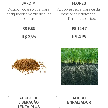
Adicionar
Adicionar
JARDIM
FLORES
ao
ao
Adubo rico e solúvel para
Adubo especial para cuidar
Carrinho
Carrinho
enriquecer o verde de suas
das flores e deixar seu
plantas.
jardim mais colorido.
R$ 9,88
R$ 12,47
R$ 3,95
R$ 4,99
ADUBO DE
ADUBO
Adicionar
Adicionar
LIBERAÇÃO
ENRAIZADOR
ao
ao
LENTA PLUS