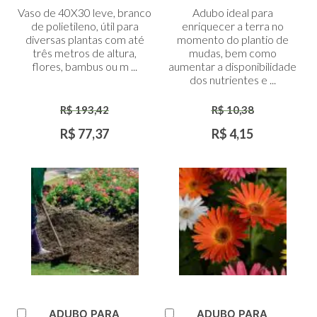
ao
ao
Vaso de 40X30 leve, branco
Adubo ideal para
Carrinho
Carrinho
de polietileno, útil para
enriquecer a terra no
diversas plantas com até
momento do plantio de
três metros de altura,
mudas, bem como
flores, bambus ou m ...
aumentar a disponibilidade
dos nutrientes e ...
R$ 193,42
R$ 10,38
R$ 77,37
R$ 4,15
ADUBO PARA
ADUBO PARA