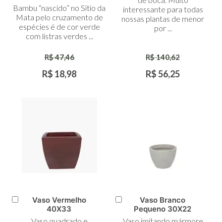
Bambu “nascido” no Sitio da
interessante para todas
Mata pelo cruzamento de
nossas plantas de menor
espécies é de cor verde
por ...
com listras verdes ...
R$ 47,46
R$ 140,62
R$ 18,98
R$ 56,25
Vaso Vermelho
Vaso Branco
Adicionar
Adicionar
40X33
Pequeno 30X22
ao
ao
Vaso quadrado e
Vaso imitando mármore