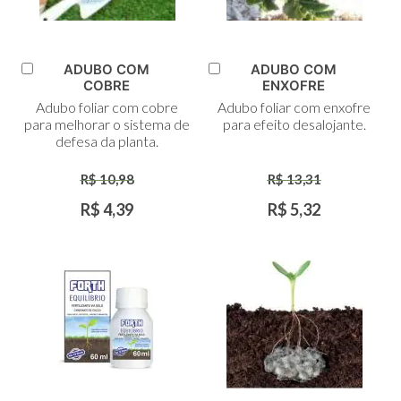
ADUBO COM
ADUBO COM
Adicionar
Adicionar
COBRE
ENXOFRE
ao
ao
Adubo foliar com cobre
Adubo foliar com enxofre
Carrinho
Carrinho
para melhorar o sistema de
para efeito desalojante.
defesa da planta.
R$ 10,98
R$ 13,31
R$ 4,39
R$ 5,32