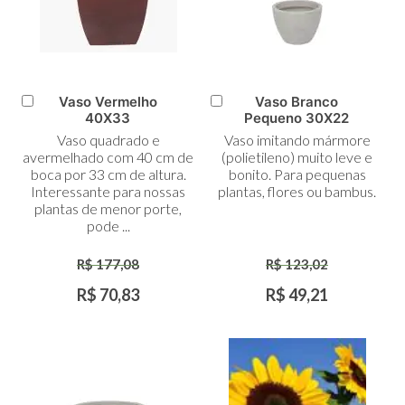
Vaso Vermelho
Vaso Branco
Adicionar
Adicionar
40X33
Pequeno 30X22
ao
ao
Vaso quadrado e
Vaso imitando mármore
Carrinho
Carrinho
avermelhado com 40 cm de
(polietileno) muito leve e
boca por 33 cm de altura.
bonito. Para pequenas
Interessante para nossas
plantas, flores ou bambus.
plantas de menor porte,
pode ...
R$ 177,08
R$ 123,02
R$ 70,83
R$ 49,21