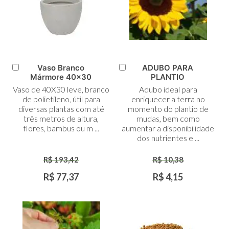
Vaso Branco
ADUBO PARA
Adicionar
Adicionar
Mármore 40x30
PLANTIO
ao
ao
Vaso de 40X30 leve, branco
Adubo ideal para
Carrinho
Carrinho
de polietileno, útil para
enriquecer a terra no
diversas plantas com até
momento do plantio de
três metros de altura,
mudas, bem como
flores, bambus ou m ...
aumentar a disponibilidade
dos nutrientes e ...
R$ 193,42
R$ 10,38
R$ 77,37
R$ 4,15