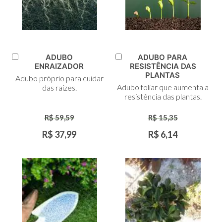
ADUBO
ADUBO PARA
Adicionar
Adicionar
ENRAIZADOR
RESISTÊNCIA DAS
ao
ao
PLANTAS
Adubo próprio para cuidar
Carrinho
Carrinho
Adubo foliar que aumenta a
das raízes.
resistência das plantas.
R$ 59,59
R$ 15,35
R$ 37,99
R$ 6,14