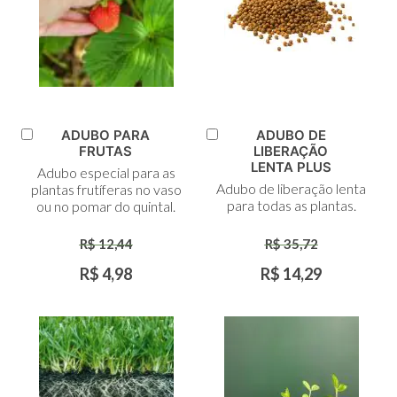
ADUBO PARA
ADUBO DE
Adicionar
Adicionar
FRUTAS
LIBERAÇÃO
ao
ao
LENTA PLUS
Adubo especial para as
Carrinho
Carrinho
Adubo de liberação lenta
plantas frutíferas no vaso
para todas as plantas.
ou no pomar do quintal.
R$ 12,44
R$ 35,72
R$ 4,98
R$ 14,29