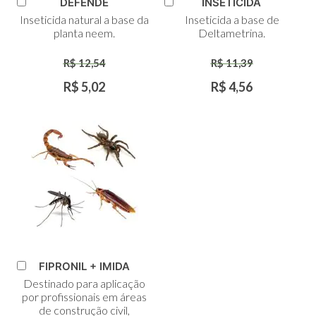
DEFENDE
INSETICIDA
Adicionar
Adicionar
Inseticida natural a base da
Inseticida a base de
ao
ao
planta neem.
Deltametrina.
Carrinho
Carrinho
R$ 12,54
R$ 11,39
R$ 5,02
R$ 4,56
FIPRONIL + IMIDA
Adicionar
Destinado para aplicação
ao
por profissionais em áreas
Carrinho
de construção civil,