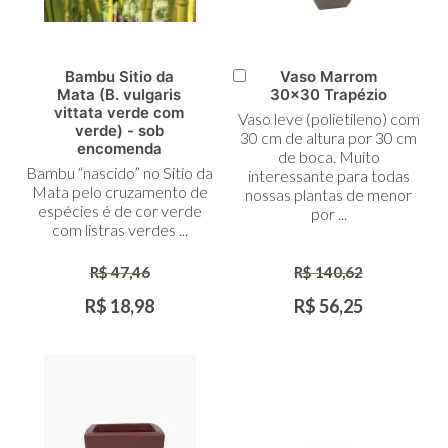
Bambu Sitio da
Vaso Marrom
Adicionar
Mata (B. vulgaris
30x30 Trapézio
ao
vittata verde com
Vaso leve (polietileno) com
Carrinho
verde) - sob
30 cm de altura por 30 cm
encomenda
de boca. Muito
Bambu “nascido” no Sitio da
interessante para todas
Mata pelo cruzamento de
nossas plantas de menor
espécies é de cor verde
por ...
com listras verdes ...
R$ 47,46
R$ 140,62
R$ 18,98
R$ 56,25