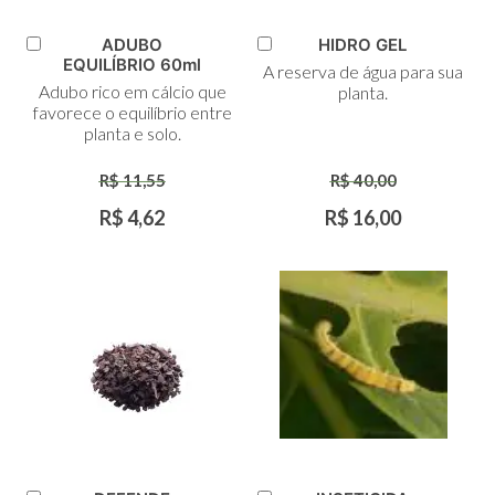
ADUBO
HIDRO GEL
Adicionar
Adicionar
EQUILÍBRIO 60ml
A reserva de água para sua
ao
ao
Adubo rico em cálcio que
planta.
Carrinho
Carrinho
favorece o equilíbrio entre
planta e solo.
R$ 11,55
R$ 40,00
R$ 4,62
R$ 16,00