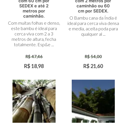
com 60 cm por
com 2 metros por
SEDEX e até 2
caminhão ou 60
metros por
cm por SEDEX.
caminhão.
O Bambu cana da Índia é
Com muitas folhas e denso,
ideal para cerca viva densa
este bambu é ideal para
e media, aceita poda para
cerca viva com 2 a 3
qualquer al ...
metros de altura, fecha
totalmente. Esp&e ...
R$ 47,46
R$ 54,00
R$ 18,98
R$ 21,60