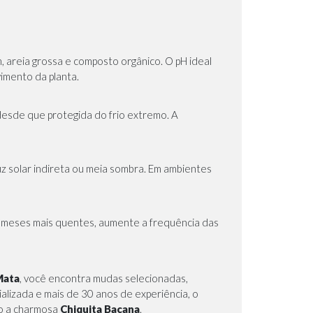
m, areia grossa e composto orgânico. O pH ideal
imento da planta.
 desde que protegida do frio extremo. A
z solar indireta ou meia sombra. Em ambientes
 meses mais quentes, aumente a frequência das
Mata
, você encontra mudas selecionadas,
alizada e mais de 30 anos de experiência, o
do a charmosa
Chiquita Bacana
.