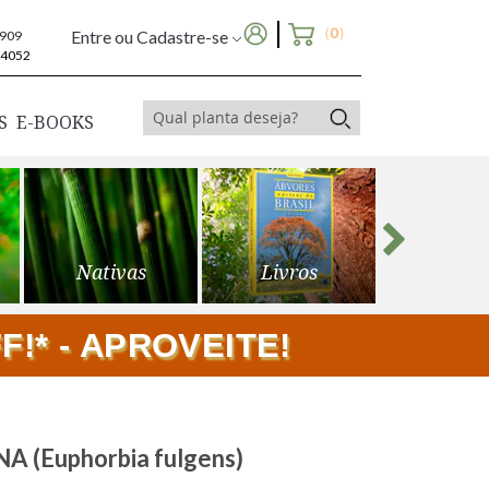
(
0
)
Entre ou Cadastre-se
6909
-4052
S
E-BOOKS
Nativas
Livros
Frutíf
!* - APROVEITE!
 (Euphorbia fulgens)