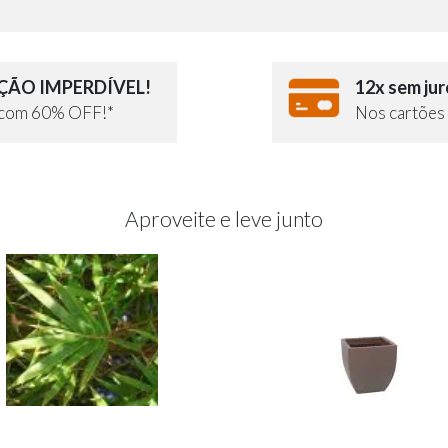
ÃO IMPERDÍVEL!
12x sem jur
e com 60% OFF!*
Nos cartões 
Aproveite e leve junto