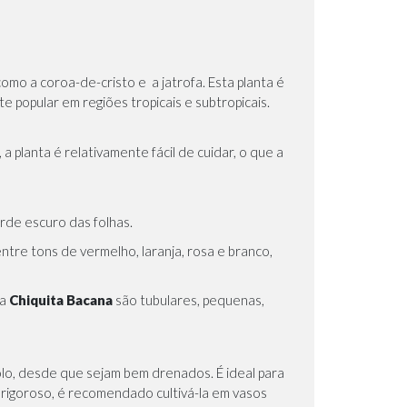
 como a
coroa-de-cristo
e a
jatrofa
. Esta planta é
e popular em regiões tropicais e subtropicais.
 planta é relativamente fácil de cuidar, o que a
erde escuro das folhas.
tre tons de vermelho, laranja, rosa e branco,
da
Chiquita Bacana
são tubulares, pequenas,
olo, desde que sejam bem drenados. É ideal para
 rigoroso, é recomendado cultivá-la em vasos