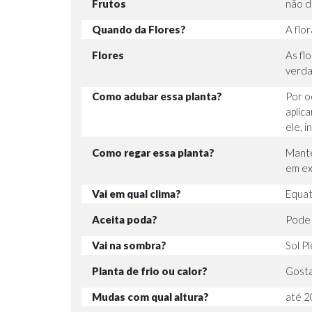
Frutos
não d
Quando da Flores?
A flo
Flores
As fl
verda
Como adubar essa planta?
Por o
aplic
ele, 
Como regar essa planta?
Mante
em ex
Vai em qual clima?
Equato
Aceita poda?
Pode 
Vai na sombra?
Sol P
Planta de frio ou calor?
Gosta
Mudas com qual altura?
até 2