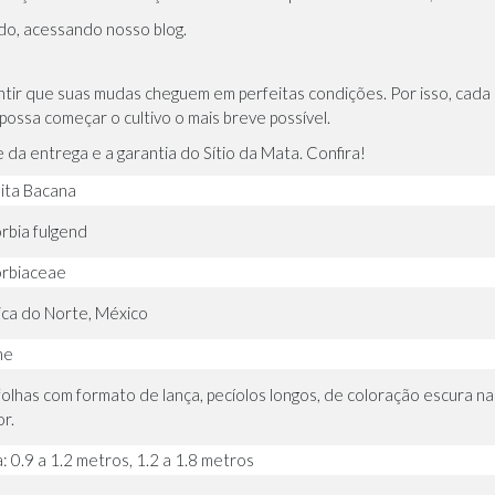
odo,
acessando nosso blog.
ntir que suas mudas cheguem em perfeitas condições. Por isso, cad
ossa começar o cultivo o mais breve possível.
da entrega e a garantia do Sítio da Mata. Confira!
ita Bacana
rbia fulgend
rbiaceae
ca do Norte, México
ne
folhas com formato de lança, pecíolos longos, de coloração escura na 
or.
: 0.9 a 1.2 metros, 1.2 a 1.8 metros