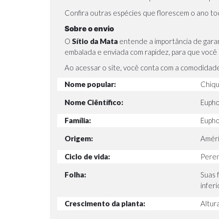
Confira outras espécies que florescem o ano t
Sobre o envio
O
Sítio da Mata
entende a importância de gara
embalada e enviada com rapidez, para que você p
Ao acessar o site
, você conta com a comodidade 
Nome popular:
Chiqu
Nome Ciêntífico:
Eupho
Família:
Eupho
Origem:
Améri
Ciclo de vida:
Pere
Folha:
Suas 
inferi
Crescimento da planta:
Altura