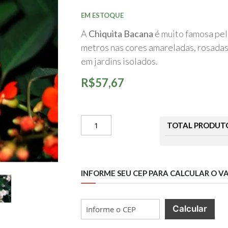
início
da
EM ESTOQUE
Galeria
de
A
Chiquita Bacana
é muito famosa pel
imagens
metros nas cores amareladas, rosadas 
em jardins isolados.
R$57,67
TOTAL PRODUT
INFORME SEU CEP PARA CALCULAR O V
Calcular