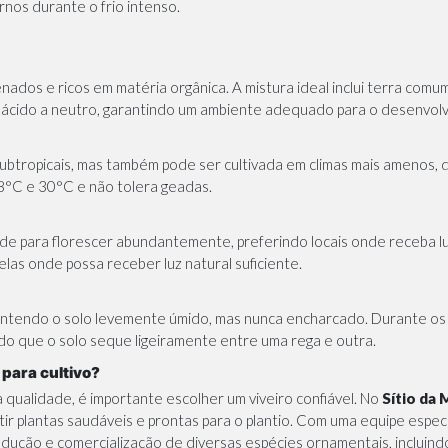
nos durante o frio intenso.
nados e ricos em matéria orgânica. A mistura ideal inclui terra comu
te ácido a neutro, garantindo um ambiente adequado para o desenvolv
 subtropicais, mas também pode ser cultivada em climas mais amenos,
8°C e 30°C e não tolera geadas.
de para florescer abundantemente, preferindo locais onde receba lu
elas onde possa receber luz natural suficiente.
antendo o solo levemente úmido, mas nunca encharcado. Durante os
do que o solo seque ligeiramente entre uma rega e outra.
para cultivo?
a qualidade, é importante escolher um viveiro confiável. No
Sítio da 
ir plantas saudáveis e prontas para o plantio. Com uma equipe especi
odução e comercialização de diversas espécies ornamentais, incluin