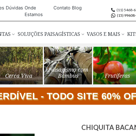
es
Dúvidas
Onde
Contato
Blog
(11) 5468-
Estamos
(15) 99608
ANTAS
SOLUÇÕES PAISAGÍSTICAS
VASOS E MAIS
KIT
Paisagismo com
Cerca Viva
Bambus
Frutíferas
DÍVEL - TODO SITE 60% OFF
Saltar
CHIQUITA BACANA
para
o