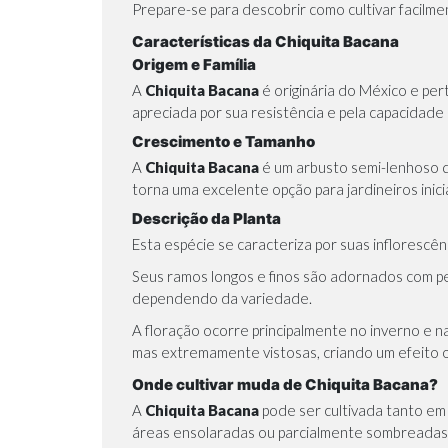
Prepare-se para descobrir como cultivar facilme
Características da Chiquita Bacana
Origem e Família
A
Chiquita Bacana
é originária do México e per
apreciada por sua resistência e pela capacidade
Crescimento e Tamanho
A
Chiquita Bacana
é um arbusto semi-lenhoso que
torna uma excelente opção para jardineiros ini
Descrição da Planta
Esta espécie se caracteriza por suas inflorescê
Seus ramos longos e finos são adornados com peq
dependendo da variedade.
A floração ocorre principalmente no inverno e n
mas extremamente vistosas, criando um efeito 
Onde cultivar muda de Chiquita Bacana?
A
Chiquita Bacana
pode ser cultivada tanto em
áreas ensolaradas ou parcialmente sombreadas, 