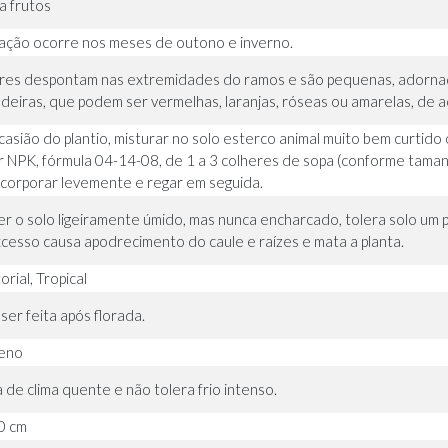
a frutos
ração ocorre nos meses de outono e inverno.
ores despontam nas extremidades do ramos e são pequenas, adorna
deiras, que podem ser vermelhas, laranjas, róseas ou amarelas, de 
casião do plantio, misturar no solo esterco animal muito bem curtido
ar NPK, fórmula 04-14-08, de 1 a 3 colheres de sopa (conforme tamanh
incorporar levemente e regar em seguida.
r o solo ligeiramente úmido, mas nunca encharcado, tolera solo um
cesso causa apodrecimento do caule e raízes e mata a planta.
rial, Tropical
ser feita após florada.
leno
 de clima quente e não tolera frio intenso.
0 cm