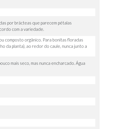
das por brácteas que parecem pétalas
acordo com a variedade.
 ou composto orgânico. Para bonitas floradas
o da planta), ao redor do caule, nunca junto a
 pouco mais seco, mas nunca encharcado. Água