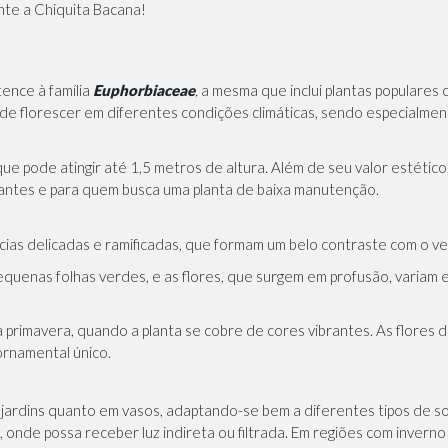
nte a Chiquita Bacana!
tence à família
Euphorbiaceae
,
a mesma que inclui plantas populares
 de florescer em diferentes condições climáticas, sendo especialment
 pode atingir até 1,5 metros de altura. Além de seu valor estético, a
ciantes e para quem busca uma planta de baixa manutenção.
ncias delicadas e ramificadas, que formam um belo contraste com o v
uenas folhas verdes, e as flores, que surgem em profusão, variam en
a primavera, quando a planta se cobre de cores vibrantes. As flores 
ornamental único.
 jardins quanto em vasos, adaptando-se bem a diferentes tipos de s
onde possa receber luz indireta ou filtrada. Em regiões com inverno