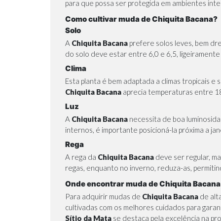
para que possa ser protegida em ambientes inter
Como cultivar muda de Chiquita Bacana?
Solo
A
Chiquita Bacana
prefere solos leves, bem dre
do solo deve estar entre 6,0 e 6,5, ligeiramen
Clima
Esta planta é bem adaptada a climas tropicais e
Chiquita Bacana
aprecia temperaturas entre 1
Luz
A
Chiquita Bacana
necessita de boa luminosida
internos, é importante posicioná-la próxima a jan
Rega
A rega da
Chiquita Bacana
deve ser regular, m
regas, enquanto no inverno, reduza-as, permitin
Onde encontrar muda de Chiquita Bacana 
Para adquirir mudas de
Chiquita Bacana
de alt
cultivadas com os melhores cuidados para garant
Sítio da Mata
se destaca pela excelência na pr