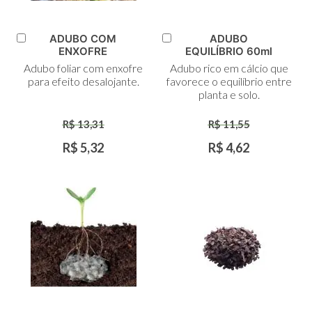
ADUBO COM
ADUBO
Adicionar
Adicionar
ENXOFRE
EQUILÍBRIO 60ml
ao
ao
Adubo foliar com enxofre
Adubo rico em cálcio que
Carrinho
Carrinho
para efeito desalojante.
favorece o equilíbrio entre
planta e solo.
R$ 13,31
R$ 11,55
R$ 5,32
R$ 4,62