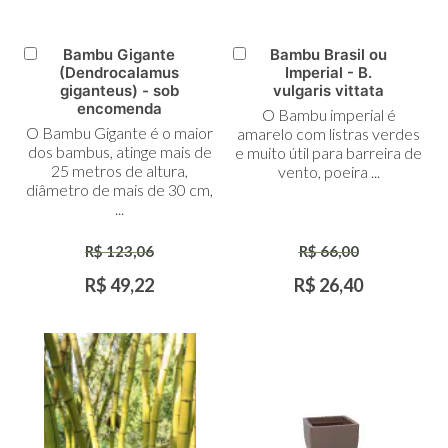
Bambu Gigante
Bambu Brasil ou
Adicionar
Adicionar
(Dendrocalamus
Imperial - B.
ao
ao
giganteus) - sob
vulgaris vittata
Carrinho
Carrinho
encomenda
O Bambu imperial é
O Bambu Gigante é o maior
amarelo com listras verdes
dos bambus, atinge mais de
e muito útil para barreira de
25 metros de altura,
vento, poeira ...
diâmetro de mais de 30 cm,
...
R$ 123,06
R$ 66,00
R$ 49,22
R$ 26,40