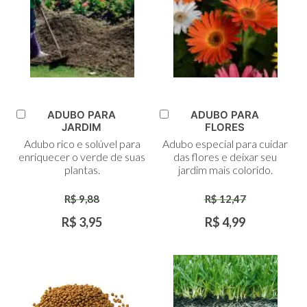
ADUBO PARA
ADUBO PARA
Adicionar
Adicionar
JARDIM
FLORES
ao
ao
Adubo rico e solúvel para
Adubo especial para cuidar
Carrinho
Carrinho
enriquecer o verde de suas
das flores e deixar seu
plantas.
jardim mais colorido.
R$ 9,88
R$ 12,47
R$ 3,95
R$ 4,99