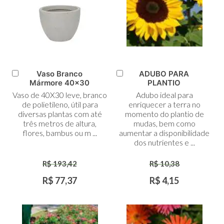
Vaso Branco
ADUBO PARA
Adicionar
Adicionar
Mármore 40x30
PLANTIO
ao
ao
Vaso de 40X30 leve, branco
Adubo ideal para
Carrinho
Carrinho
de polietileno, útil para
enriquecer a terra no
diversas plantas com até
momento do plantio de
três metros de altura,
mudas, bem como
flores, bambus ou m ...
aumentar a disponibilidade
dos nutrientes e ...
R$ 193,42
R$ 10,38
R$ 77,37
R$ 4,15