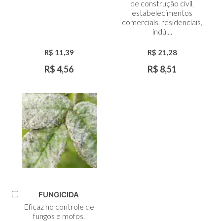
de construção civil,
estabelecimentos
comerciais, residenciais,
indú ...
R$ 11,39
R$ 21,28
R$ 4,56
R$ 8,51
FUNGICIDA
Adicionar
Eficaz no controle de
ao
fungos e mofos.
Carrinho