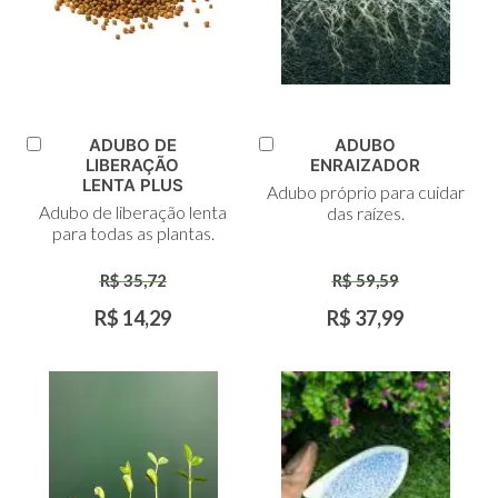
ADUBO DE
ADUBO
Adicionar
Adicionar
LIBERAÇÃO
ENRAIZADOR
ao
ao
LENTA PLUS
Adubo próprio para cuidar
Carrinho
Carrinho
Adubo de liberação lenta
das raízes.
para todas as plantas.
R$ 35,72
R$ 59,59
R$ 14,29
R$ 37,99