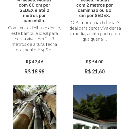
Carrinho
Carrinho
com 60 cm por
com 2 metros por
SEDEX e até 2
caminhão ou 60
metros por
cm por SEDEX.
caminhão.
O Bambu cana da Índia é
Com muitas folhas e denso,
ideal para cerca viva densa
este bambu é ideal para
e media, aceita poda para
cerca viva com 2 a 3
qualquer al ...
metros de altura, fecha
totalmente. Esp&e ...
R$ 47,46
R$ 54,00
R$ 18,98
R$ 21,60