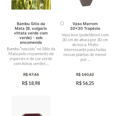
Bambu Sitio da
Vaso Marrom
Adicionar
Mata (B. vulgaris
30x30 Trapézio
ao
vittata verde com
Vaso leve (polietileno) com
Carrinho
verde) - sob
30 cm de altura por 30 cm
encomenda
de boca. Muito
Bambu “nascido” no Sitio da
interessante para todas
Mata pelo cruzamento de
nossas plantas de menor
espécies é de cor verde
por ...
com listras verdes ...
R$ 47,46
R$ 140,62
R$ 18,98
R$ 56,25