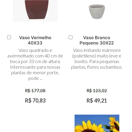
Vaso Vermelho
Vaso Branco
Adicionar
Adicionar
40X33
Pequeno 30X22
ao
ao
Vaso quadrado e
Vaso imitando mármore
Carrinho
Carrinho
avermelhado com 40 cm de
(polietileno) muito leve e
boca por 33 cm de altura.
bonito. Para pequenas
Interessante para nossas
plantas, flores ou bambus.
plantas de menor porte,
pode ...
R$ 177,08
R$ 123,02
R$ 70,83
R$ 49,21