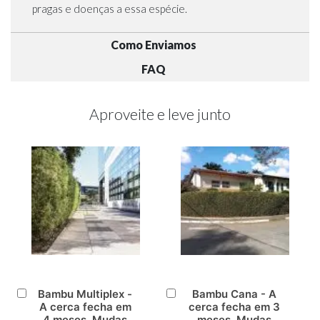
pragas e doenças a essa espécie.
Como Enviamos
FAQ
Aproveite e leve junto
Bambu Multiplex -
Bambu Cana - A
Adicionar
Adicionar
A cerca fecha em
cerca fecha em 3
ao
ao
4 meses. Mudas
meses. Mudas