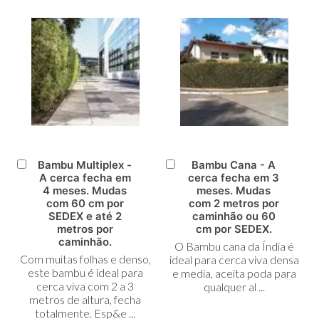
Bambu Multiplex -
Bambu Cana - A
Adicionar
Adicionar
A cerca fecha em
cerca fecha em 3
ao
ao
4 meses. Mudas
meses. Mudas
Carrinho
Carrinho
com 60 cm por
com 2 metros por
SEDEX e até 2
caminhão ou 60
metros por
cm por SEDEX.
caminhão.
O Bambu cana da Índia é
Com muitas folhas e denso,
ideal para cerca viva densa
este bambu é ideal para
e media, aceita poda para
cerca viva com 2 a 3
qualquer al ...
metros de altura, fecha
totalmente. Esp&e ...