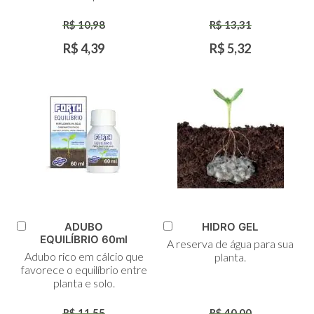
R$ 10,98
R$ 13,31
R$ 4,39
R$ 5,32
ADUBO
HIDRO GEL
Adicionar
Adicionar
EQUILÍBRIO 60ml
A reserva de água para sua
ao
ao
Adubo rico em cálcio que
planta.
Carrinho
Carrinho
favorece o equilíbrio entre
planta e solo.
R$ 11,55
R$ 40,00