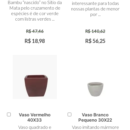
Bambu “nascido” no Sitio da
interessante para todas
Mata pelo cruzamento de
nossas plantas de menor
espécies é de cor verde
por ...
com listras verdes ...
R$ 47,46
R$ 140,62
R$ 18,98
R$ 56,25
Vaso Vermelho
Vaso Branco
Adicionar
Adicionar
40X33
Pequeno 30X22
ao
ao
Vaso quadrado e
Vaso imitando mármore
Carrinho
Carrinho