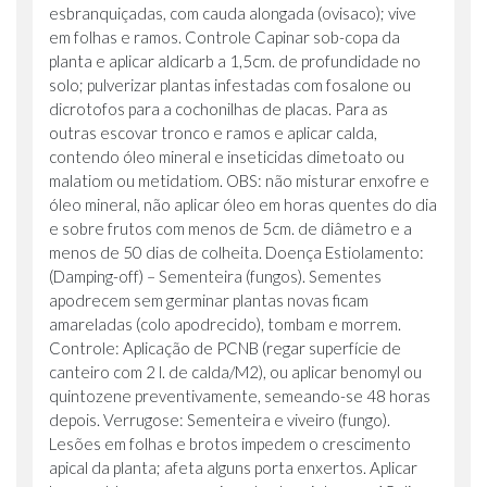
esbranquiçadas, com cauda alongada (ovisaco); vive
em folhas e ramos. Controle Capinar sob-copa da
planta e aplicar aldicarb a 1,5cm. de profundidade no
solo; pulverizar plantas infestadas com fosalone ou
dicrotofos para a cochonilhas de placas. Para as
outras escovar tronco e ramos e aplicar calda,
contendo óleo mineral e inseticidas dimetoato ou
malatiom ou metidatiom. OBS: não misturar enxofre e
óleo mineral, não aplicar óleo em horas quentes do dia
e sobre frutos com menos de 5cm. de diâmetro e a
menos de 50 dias de colheita. Doença Estiolamento:
(Damping-off) – Sementeira (fungos). Sementes
apodrecem sem germinar plantas novas ficam
amareladas (colo apodrecido), tombam e morrem.
Controle: Aplicação de PCNB (regar superfície de
canteiro com 2 l. de calda/M2), ou aplicar benomyl ou
quintozene preventivamente, semeando-se 48 horas
depois. Verrugose: Sementeira e viveiro (fungo).
Lesões em folhas e brotos impedem o crescimento
apical da planta; afeta alguns porta enxertos. Aplicar