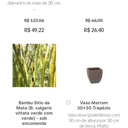
diâmetro de mais de 30 cm,
...
R$ 123,06
R$ 66,00
R$ 49,22
R$ 26,40
Bambu Sitio da
Vaso Marrom
Adicionar
Mata (B. vulgaris
30x30 Trapézio
ao
vittata verde com
Vaso leve (polietileno) com
Carrinho
verde) - sob
30 cm de altura por 30 cm
encomenda
de boca. Muito