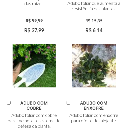
Adubo foliar que aumenta a
das raízes.
resistência das plantas.
R$ 59,59
R$ 15,35
R$ 37,99
R$ 6,14
ADUBO COM
ADUBO COM
Adicionar
Adicionar
COBRE
ENXOFRE
ao
ao
Adubo foliar com cobre
Adubo foliar com enxofre
Carrinho
Carrinho
para melhorar o sistema de
para efeito desalojante.
defesa da planta.