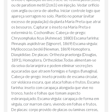
ou de paratiom metil (2cm3.) em injeção. Vedar orifício
com argila ou cera-de-abelha. Iniciar controle logo que
apareça serragem no solo. Plantio no pomar (evitar
excesso de população) da planta Maria Preta que atrai
os besouros. Capturar o inseto na Maria Preta e
exterminá-lo. Cochonilhas: Cabeça-de-prego:
Chrysomphalus ficus (Ashmead. 1880) Escama farinha:
Pinnaspis aspidistrae (Signoret, 1869) Escama virgula:
Mytilococcus beckii (Newman, 1869) Homoptera,
Diaspididae. De placas: Orthezia praelonga (Douglas,
1891), Homoptera, Ortheziidae.Todas alimentam-se
da seiva da laranjeira e podem eliminar secreções
açucaradas que atraem formigas e fungos (fumagina).
Cabeça-de-prego: inseto provido de escama circular,
cor violácea escura, que ataca folhas e frutos. Escama
farinha: inseto com carapaça alongada que vive no
tronco, haste e folhas que tomam aspecto
esbranquiçado. Escama vírgula: carapaça de forma em
vírgula, cor marrom claro, vivendo em folhas e frutos.
De placas: corpo provido de placas ou laminas cereas,