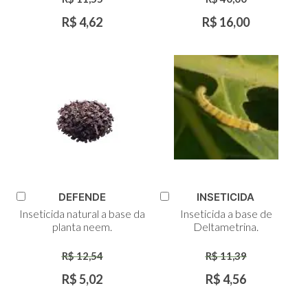
R$ 4,62
R$ 16,00
DEFENDE
INSETICIDA
Adicionar
Adicionar
Inseticida natural a base da
Inseticida a base de
ao
ao
planta neem.
Deltametrina.
Carrinho
Carrinho
R$ 12,54
R$ 11,39
R$ 5,02
R$ 4,56