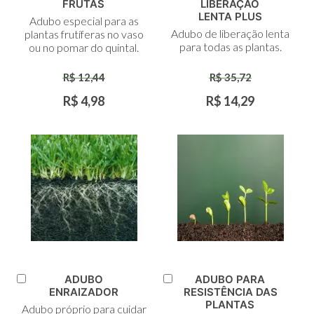
Adicionar
Adicionar
FRUTAS
LIBERAÇÃO
ao
ao
LENTA PLUS
Adubo especial para as
Carrinho
Carrinho
Adubo de liberação lenta
plantas frutíferas no vaso
para todas as plantas.
ou no pomar do quintal.
R$ 12,44
R$ 35,72
R$ 4,98
R$ 14,29
ADUBO
ADUBO PARA
Adicionar
Adicionar
ENRAIZADOR
RESISTÊNCIA DAS
ao
ao
PLANTAS
Adubo próprio para cuidar
Carrinho
Carrinho