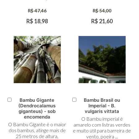
R$ 47,46
R$ 54,00
R$ 18,98
R$ 21,60
Bambu Gigante
Bambu Brasil ou
Adicionar
Adicionar
(Dendrocalamus
Imperial - B.
ao
ao
giganteus) - sob
vulgaris vittata
Carrinho
Carrinho
encomenda
O Bambu imperial é
O Bambu Gigante é o maior
amarelo com listras verdes
dos bambus, atinge mais de
e muito útil para barreira de
25 metros de altura,
vento, poeira ...