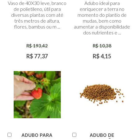
Vaso de 40X30 leve, branco
Adubo ideal para
Carrinho
Carrinho
de polietileno, útil para
enriquecer a terra no
diversas plantas com até
momento do plantio de
três metros de altura,
mudas, bem como
flores, bambus ou m ...
aumentar a disponibilidade
dos nutrientes e ...
R$ 193,42
R$ 10,38
R$ 77,37
R$ 4,15
ADUBO PARA
ADUBO DE