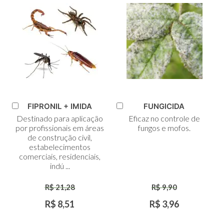
FIPRONIL + IMIDA
FUNGICIDA
Adicionar
Adicionar
Destinado para aplicação
Eficaz no controle de
ao
ao
por profissionais em áreas
fungos e mofos.
Carrinho
Carrinho
de construção civil,
estabelecimentos
comerciais, residenciais,
indú ...
R$ 21,28
R$ 9,90
R$ 8,51
R$ 3,96