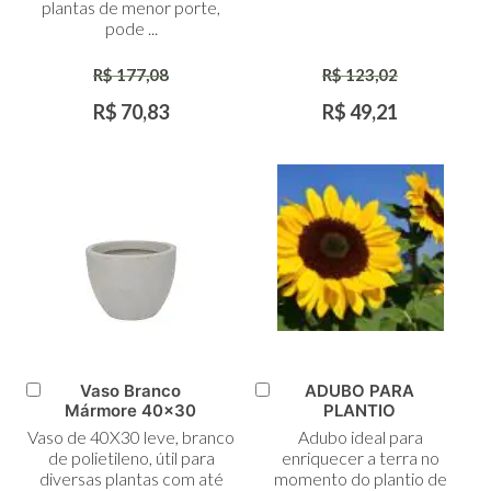
plantas de menor porte,
pode ...
R$ 177,08
R$ 123,02
R$ 70,83
R$ 49,21
Vaso Branco
ADUBO PARA
Adicionar
Adicionar
Mármore 40x30
PLANTIO
ao
ao
Vaso de 40X30 leve, branco
Adubo ideal para
Carrinho
Carrinho
de polietileno, útil para
enriquecer a terra no
diversas plantas com até
momento do plantio de