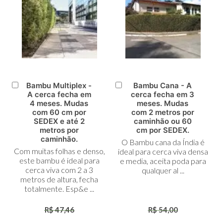
Bambu Multiplex -
Bambu Cana - A
Adicionar
Adicionar
A cerca fecha em
cerca fecha em 3
ao
ao
4 meses. Mudas
meses. Mudas
Carrinho
Carrinho
com 60 cm por
com 2 metros por
SEDEX e até 2
caminhão ou 60
metros por
cm por SEDEX.
caminhão.
O Bambu cana da Índia é
Com muitas folhas e denso,
ideal para cerca viva densa
este bambu é ideal para
e media, aceita poda para
cerca viva com 2 a 3
qualquer al ...
metros de altura, fecha
totalmente. Esp&e ...
R$ 47,46
R$ 54,00