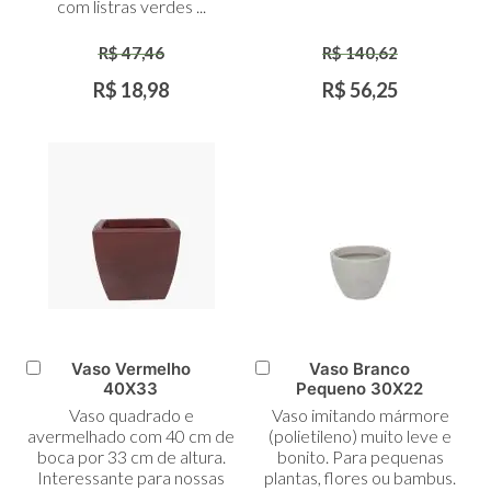
com listras verdes ...
R$ 47,46
R$ 140,62
R$ 18,98
R$ 56,25
Vaso Vermelho
Vaso Branco
Adicionar
Adicionar
40X33
Pequeno 30X22
ao
ao
Vaso quadrado e
Vaso imitando mármore
Carrinho
Carrinho
avermelhado com 40 cm de
(polietileno) muito leve e
boca por 33 cm de altura.
bonito. Para pequenas
Interessante para nossas
plantas, flores ou bambus.