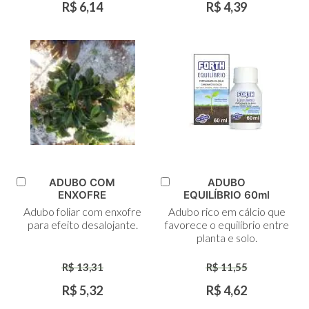
R$ 6,14
R$ 4,39
ADUBO COM
ADUBO
Adicionar
Adicionar
ENXOFRE
EQUILÍBRIO 60ml
ao
ao
Adubo foliar com enxofre
Adubo rico em cálcio que
Carrinho
Carrinho
para efeito desalojante.
favorece o equilíbrio entre
planta e solo.
R$ 13,31
R$ 11,55
R$ 5,32
R$ 4,62