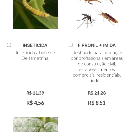
INSETICIDA
FIPRONIL + IMIDA
Adicionar
Adicionar
Inseticida a base de
Destinado para aplicação
ao
ao
Deltametrina.
por profissionais em áreas
Carrinho
Carrinho
de construção civil,
estabelecimentos
comerciais, residenciais,
indú ...
R$ 11,39
R$ 21,28
R$ 4,56
R$ 8,51