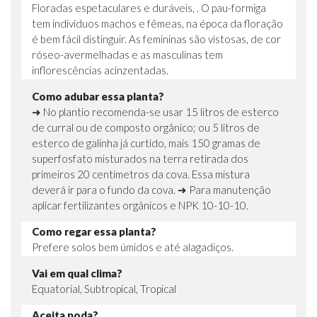
Floradas espetaculares e duráveis, . O pau-formiga
tem indivíduos machos e fêmeas, na época da floração
é bem fácil distinguir. As femininas são vistosas, de cor
róseo-avermelhadas e as masculinas tem
inflorescências acinzentadas.
Como adubar essa planta?
➜ No plantio recomenda-se usar 15 litros de esterco
de curral ou de composto orgânico; ou 5 litros de
esterco de galinha já curtido, mais 150 gramas de
superfosfato misturados na terra retirada dos
primeiros 20 centímetros da cova. Essa mistura
deverá ir para o fundo da cova. ➜ Para manutenção
aplicar fertilizantes orgânicos e NPK 10-10-10.
Como regar essa planta?
Prefere solos bem úmidos e até alagadiços.
Vai em qual clima?
Equatorial, Subtropical, Tropical
Aceita poda?