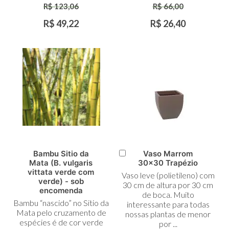
R$ 123,06
R$ 66,00
R$ 49,22
R$ 26,40
Bambu Sitio da
Vaso Marrom
Adicionar
Mata (B. vulgaris
30x30 Trapézio
ao
vittata verde com
Vaso leve (polietileno) com
Carrinho
verde) - sob
30 cm de altura por 30 cm
encomenda
de boca. Muito
Bambu “nascido” no Sitio da
interessante para todas
Mata pelo cruzamento de
nossas plantas de menor
espécies é de cor verde
por ...