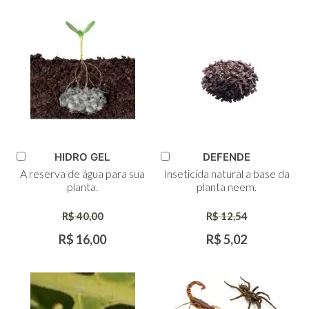
HIDRO GEL
DEFENDE
Adicionar
Adicionar
A reserva de água para sua
Inseticida natural a base da
ao
ao
planta.
planta neem.
Carrinho
Carrinho
R$ 40,00
R$ 12,54
R$ 16,00
R$ 5,02