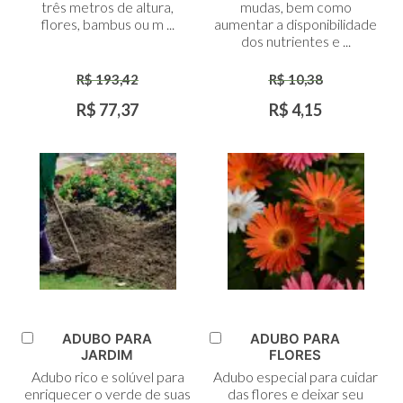
três metros de altura,
mudas, bem como
flores, bambus ou m ...
aumentar a disponibilidade
dos nutrientes e ...
R$ 193,42
R$ 10,38
R$ 77,37
R$ 4,15
ADUBO PARA
ADUBO PARA
Adicionar
Adicionar
JARDIM
FLORES
ao
ao
Adubo rico e solúvel para
Adubo especial para cuidar
Carrinho
Carrinho
enriquecer o verde de suas
das flores e deixar seu