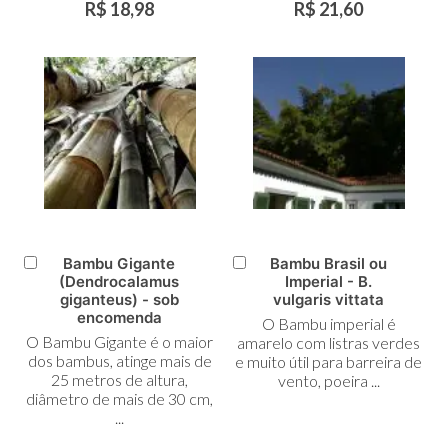
R$ 18,98
R$ 21,60
Bambu Gigante
Bambu Brasil ou
Adicionar
Adicionar
(Dendrocalamus
Imperial - B.
ao
ao
giganteus) - sob
vulgaris vittata
Carrinho
Carrinho
encomenda
O Bambu imperial é
O Bambu Gigante é o maior
amarelo com listras verdes
dos bambus, atinge mais de
e muito útil para barreira de
25 metros de altura,
vento, poeira ...
diâmetro de mais de 30 cm,
...